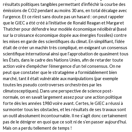
résultats politiques tangibles permettant d’infléchir la courbe des
émissions de CO2 pendant au moins 30 ans, en total décalage avec
l’urgence. Et ce n’est sans doute pas un hasard : on peut rappeler
que le GIEC a été créé à l’initiative de Ronald Reagan et Margaret
Thatcher pour défendre leur modèle économique néolibéral (basé
sur la croissance économique dopée aux énergies fossiles) contre
les mises en garde des scientifiques du climat. En simplifiant, l’idée
était de créer un machin très compliqué, en exigeant un consensus
scientifique international ainsi que l’approbation de quasiment tous
les États, dans le cadre des Nations Unies, afin de retarder toute
action voire d’empêcher l’émergence d’un tel consensus. On ne
peut que constater que le stratagème a formidablement bien
marché, tant il était vulnérable aux manipulations (par exemple
toutes les pseudo controverses orchestrées par les
climatosceptiques). Dans une perspective de science post-
normale, on en savait largement assez pour une action politique
forte dès les années 1980 voire avant. Certes, le GIEC a réussi à
surmonter tous les obstacles, et les résultats de ses travaux sont
un outil absolument incontournable. Il ne s’agit donc certainement
pas de le dénigrer en quoi que ce soit ni de s’en passer aujourd’hui.
Mais on a perdu tellement de temps !