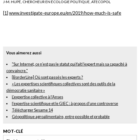
J-M. HUPÉ, CHERCHEUR EN ÉCOLOGIE POLITIQUE, ATECOPOL
[
1
]
www.investigate-europe.eu/en/2019/how-much-is-safe
Vous aimerez aussi
"Sur Internet, ce n’est pas le statut qui fait l’expert mais sa capacité à
convaincre."
[BorderLine] Où sont passés les experts ?
« Les expertises scientifiques collectives sont des outils de la
démocratie sanitaire »
L’expertise collective à l’Anses
l’expertise scientifique et le GIEC : à propos d’une controverse
Télécharger Sesame 14
Géopolitique agroalimentaire, entre possible et probable
MOT-CLÉ