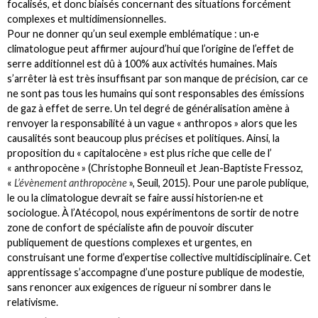
focalisés, et donc biaisés concernant des situations forcément
complexes et multidimensionnelles.
Pour ne donner qu’un seul exemple emblématique : un·e
climatologue peut affirmer aujourd’hui que l’origine de l’effet de
serre additionnel est dû à 100% aux activités humaines. Mais
s’arrêter là est très insuffisant par son manque de précision, car ce
ne sont pas tous les humains qui sont responsables des émissions
de gaz à effet de serre. Un tel degré de généralisation amène à
renvoyer la responsabilité à un vague « anthropos » alors que les
causalités sont beaucoup plus précises et politiques. Ainsi, la
proposition du « capitalocène » est plus riche que celle de l’
« anthropocène » (Christophe Bonneuil et Jean-Baptiste Fressoz,
«
L’évènement anthropocène
», Seuil, 2015). Pour une parole publique,
le ou la climatologue devrait se faire aussi historien·ne et
sociologue. À l’Atécopol, nous expérimentons de sortir de notre
zone de confort de spécialiste afin de pouvoir discuter
publiquement de questions complexes et urgentes, en
construisant une forme d’expertise collective multidisciplinaire. Cet
apprentissage s’accompagne d’une posture publique de modestie,
sans renoncer aux exigences de rigueur ni sombrer dans le
relativisme.