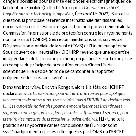
dangers possibles pour la santé des ondes électromagnétiques de
la téléphonie mobile (Collectif Atécopol,
« Débrancher la 5G ?
Enquête sur une technologie imposée »
, Écosociété, 2022). Sur cette
question, la principale référence internationale définissant les
normes de sécurité est une organisation non gouvernementale, la
Commission internationale de protection contre les rayonnements
non ionisants (ICNIRP). Ses recommandations sont suivies par
l’Organisation mondiale de la santé (OMS) et l’Union européenne.
Sous couvert de « neutralité » L’ICNIRP revendique une expertise
indépendante de la décision politique, en particulier sur la non prise
en compte du principe de précaution en cas d’incertitude
scientifique. Elle décide donc de se cantonner à rapporter
uniquement les « risques avérés ».
Dans une interview, Eric van Rongen, alors à la tête de l’ICNIRP
déclare ainsi : «
L’incertitude pourrait être une raison pour appliquer
des mesures de précaution, mais ce n’est pas à l’ICNIRP de décider cela.
[…] Les autorités nationales pourraient considérer ces incertitudes
suffisamment larges, et les effets possibles suffisamment sérieux, pour
prendre des mesures de précaution supplémentaires.
[
1
]
» Une telle
position est hypocrite car les conclusions de l’ICNIRP sont
systématiquement reprises telles quelles par l’OMS ou l’ARCEP