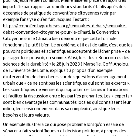
pour objectif le bien commun. Même mise en place de façon très
imparfaite par rapport aux meilleurs standards établis après des
décennies de pratique de conventions citoyennes (voir par
exemple l’analyse qu’en fait Jacques Testart :
https://ecopolien.hypotheses.org/seminaires-debats/seminaire-
debat-convention-citoyenne-pour-le-climat
), la Convention
Citoyenne sur le Climat a bien démontré que cette formule
fonctionnait plutôt bien. Le problème, et il est de taille, c’est que les
pouvoirs politiques et scientifiques acceptent de lâcher prise – de
partager leur pouvoir, en somme. Ainsi, lors des « Rencontres des
sciences de la durabilité » le 28 juin 2023 à Marseille, Coffi Aholou,
de l’Université de Lomé, expliquait à propos d’un exemple
d’intervention de chercheurs sur des questions d’aménagement
urbain que « ce ne sont pas les scientifiques qui sont les experts ».
Les scientifiques ne viennent qu’apporter certaines informations
et faciliter la discussion entre les parties prenantes. Les « experts »
sont bien davantage les communautés locales qui connaissent leur
milieu, leur environnement dans sa complexité, ainsi que leurs
besoins et leurs valeurs.
Un exemple illustrera ce qui pose problème lorsqu’on essaie de
séparer « faits scientifiques » et décision politique, à propos des