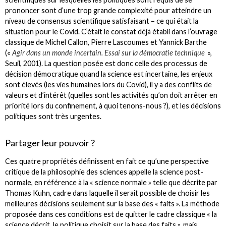
prononcer sont d’une trop grande complexité pour atteindre un
niveau de consensus scientifique satisfaisant – ce qui était la
situation pour le Covid. C’était le constat déjà établi dans l’ouvrage
classique de Michel Callon, Pierre Lascoumes et Yannick Barthe
(«
Agir dans un monde incertain. Essai sur la démocratie technique
»,
Seuil, 2001). La question posée est donc celle des processus de
décision démocratique quand la science est incertaine, les enjeux
sont élevés (les vies humaines lors du Covid), il y a des conflits de
valeurs et d’intérêt (quelles sont les activités qu’on doit arrêter en
priorité lors du confinement, à quoi tenons-nous ?), et les décisions
politiques sont très urgentes.
Partager leur pouvoir ?
Ces quatre propriétés définissent en fait ce qu’une perspective
critique de la philosophie des sciences appelle la science post-
normale, en référence à la « science normale » telle que décrite par
Thomas Kuhn, cadre dans laquelle il serait possible de choisir les
meilleures décisions seulement sur la base des « faits ». La méthode
proposée dans ces conditions est de quitter le cadre classique « la
science décrit, le politique choisit sur la base des faits », mais