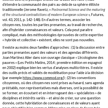
d’étendre la communauté des pairs au-delà de sa sphère élitiste
traditionnelle (Jerome Ravetz, «
Postnormal Science and the maturing
of the structural contradictions of modern European science
», Futures,
vol. 43, 2011, p. 142-148). En d’autres termes, associer les
citoyen·nes, toutes les parties prenantes, au travail de recherche,
afin d’hybrider connaissances et valeurs. Cela peut paraitre
compliqué, mais des méthodologies éprouvées de cette expertise
« hybride et collective » existent, elles ne sont pas nouvelles.
Il existe au moins deux familles d’approches : (1) la discussion entre
parties prenantes ayant des valeurs et des agendas différents.
Joan Martínez Alier dans son ouvrage classique « L’écologisme des
pauvres » (Les Petits Matins, 2014 ; première édition en espagnol
en 2002) explique bien les vertus d’analyses multicritères. Il existe
des outils précis et validés de modélisation pour l’aide à la décision
(par exemple
https://www.commod.org/
) ; (2) les conventions
citoyennes, où des citoyen·nes sont prises au hasard, sans agenda
préétablis, non représentatives mais diverses, ont la possibilité de
se former, en écoutant et en interrogeant des « spécialistes » de
disciplines et intérêts variés – et ainsi de créer, sur une question
donnée, cette hybridation de connaissances et de valeurs ayant