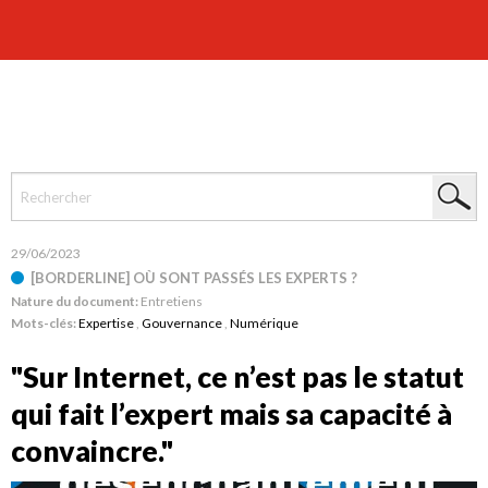
29/06/2023
[BORDERLINE] OÙ SONT PASSÉS LES EXPERTS ?
Nature du document:
Entretiens
Mots-clés:
Expertise
,
Gouvernance
,
Numérique
"Sur Internet, ce n’est pas le statut
qui fait l’expert mais sa capacité à
convaincre."