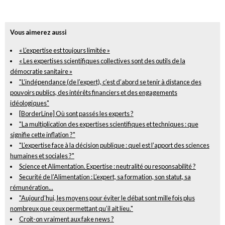
Vous aimerez aussi
« L’expertise est toujours limitée »
« Les expertises scientifiques collectives sont des outils de la
démocratie sanitaire »
"L’indépendance (de l’expert), c’est d’abord se tenir à distance des
pouvoirs publics, des intérêts financiers et des engagements
idéologiques"
[BorderLine] Où sont passés les experts ?
"La multiplication des expertises scientifiques et techniques : que
signifie cette inflation ?"
"L’expertise face à la décision publique : quel est l’apport des sciences
humaines et sociales ?"
Science et Alimentation. Expertise : neutralité ou responsabilité ?
Securité de l’Alimentation : L’expert, sa formation, son statut, sa
rémunération...
"Aujourd’hui, les moyens pour éviter le débat sont mille fois plus
nombreux que ceux permettant qu’il ait lieu."
Croit-on vraiment aux fake news ?