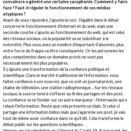
convaincre a généré une certaine cacophonie. Comment y faire
face ? Faut-il réguler le fonctionnement de ces médias
atypiques ?
Avant de vous répondre, j’ajouterai ceci : l’égalité dans le débat
concerne le fonctionnement d’internet et du web, mais une
seconde couche s’ajoute au fonctionnement du web, qui est celui
des réseaux sociaux, où la popularité va se substituer à la
notoriété. Plus vous avez un nombre d’important d’abonnés, plus
votre force de frappe va être conséquente. Or les personnes les
plus compétentes dans un domaine précis ne sont pas
nécessairement les plus populaires.
S’y ajoute une transformation de la confiance politique et
scientifique. Dans le marché traditionnel de l’information, vous
faites confiance à vos sources, que ce soit un journal précis, une
chaîne de télévision, une station radiophonique… Sur les réseaux
sociaux, la source tend à s’effacer au fil des partages et des post.
La confiance va se fonder sur un autre marqueur : l’internaute qui a
relayé l’information. Reste que cela présente un biais. Si celui-ci
partage une information bidon mais que j’apprécie ses post, je vais
tout de même avoir confiance dans ce qu’il dit. Cela transforme le
débat public sur les questions scientifiques.
Venons-en à la régulation et à l’impact du Covid-19. Auparavant, les