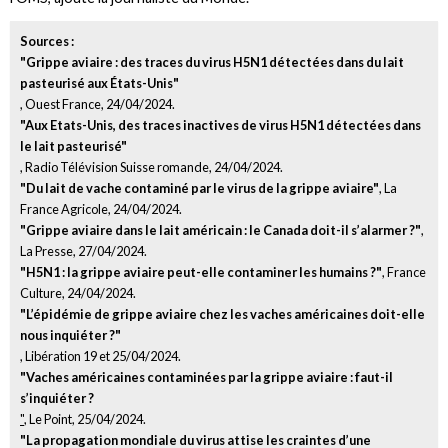
Sources :
"Grippe aviaire : des traces du virus H5N1 détectées dans du lait
pasteurisé aux États-Unis"
, Ouest France, 24/04/2024.
"Aux Etats-Unis, des traces inactives de virus H5N1 détectées dans
le lait pasteurisé"
, Radio Télévision Suisse romande, 24/04/2024.
"Du lait de vache contaminé par le virus de la grippe aviaire"
, La
France Agricole, 24/04/2024.
"Grippe aviaire dans le lait américain : le Canada doit-il s’alarmer ?"
,
La Presse, 27/04/2024.
"H5N1 : la grippe aviaire peut-elle contaminer les humains ?"
, France
Culture, 24/04/2024.
"L’épidémie de grippe aviaire chez les vaches américaines doit-elle
nous inquiéter ?"
, Libération 19 et 25/04/2024.
"Vaches américaines contaminées par la grippe aviaire : faut-il
s’inquiéter ?
"
, Le Point, 25/04/2024.
"La propagation mondiale du virus attise les craintes d’une