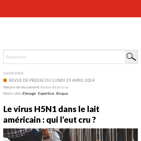
29/04/2024
REVUE DE PRESSE DU LUNDI 29 AVRIL 2024
Nature du document:
Revue de presse
Mots-clés:
Elevage
,
Expertise
,
Risque
Le virus H5N1 dans le lait
américain : qui l’eut cru ?