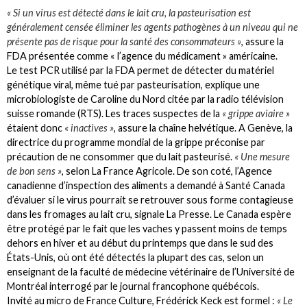
« Si un virus est détecté dans le lait cru, la pasteurisation est
généralement censée éliminer les agents pathogènes à un niveau qui ne
présente pas de risque pour la santé des consommateurs »
, assure la
FDA présentée comme « l’agence du médicament » américaine.
Le test PCR utilisé par la FDA permet de détecter du matériel
génétique viral, même tué par pasteurisation, explique une
microbiologiste de Caroline du Nord citée par la radio télévision
suisse romande (RTS). Les traces suspectes de la
« grippe aviaire »
étaient donc
« inactives »
, assure la chaîne helvétique. A Genève, la
directrice du programme mondial de la grippe préconise par
précaution de ne consommer que du lait pasteurisé.
« Une mesure
de bon sens »
, selon La France Agricole. De son coté, l’Agence
canadienne d’inspection des aliments a demandé à Santé Canada
d’évaluer si le virus pourrait se retrouver sous forme contagieuse
dans les fromages au lait cru, signale La Presse. Le Canada espère
être protégé par le fait que les vaches y passent moins de temps
dehors en hiver et au début du printemps que dans le sud des
États-Unis, où ont été détectés la plupart des cas, selon un
enseignant de la faculté de médecine vétérinaire de l’Université de
Montréal interrogé par le journal francophone québécois.
Invité au micro de France Culture, Frédérick Keck est formel :
« Le