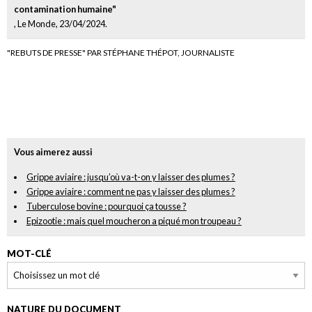
contamination humaine"
, Le Monde, 23/04/2024.
"REBUTS DE PRESSE" PAR STÉPHANE THÉPOT, JOURNALISTE
Vous aimerez aussi
Grippe aviaire : jusqu’où va-t-on y laisser des plumes ?
Grippe aviaire : comment ne pas y laisser des plumes ?
Tuberculose bovine : pourquoi ça tousse ?
Epizootie : mais quel moucheron a piqué mon troupeau ?
MOT-CLÉ
NATURE DU DOCUMENT