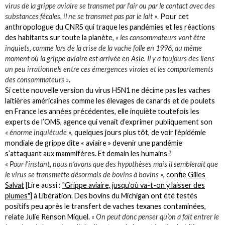
virus de la grippe aviaire se transmet par l’air ou par le contact avec des
substances fécales, il ne se transmet pas par le lait »
. Pour cet
anthropologue du CNRS qui traque les pandémies et les réactions
des habitants sur toute la planète,
« les consommateurs vont être
inquiets, comme lors de la crise de la vache folle en 1996, au même
moment où la grippe aviaire est arrivée en Asie. Il y a toujours des liens
un peu irrationnels entre ces émergences virales et les comportements
des consommateurs »
.
Si cette nouvelle version du virus H5N1 ne décime pas les vaches
laitières américaines comme les élevages de canards et de poulets
en France les années précédentes, elle inquiète toutefois les
experts de l’OMS, agence qui venait d’exprimer publiquement son
« énorme inquiétude »
, quelques jours plus tôt, de voir l’épidémie
mondiale de grippe dite « aviaire » devenir une pandémie
s’attaquant aux mammifères. Et demain les humains ?
« Pour l’instant, nous n’avons que des hypothèses mais il semblerait que
le virus se transmette désormais de bovins à bovins »
, confie
Gilles
Salvat
[Lire aussi :
"Grippe aviaire, jusqu’où va-t-on y laisser des
plumes"
] à Libération. Des bovins du Michigan ont été testés
positifs peu après le transfert de vaches texanes contaminées,
relate Julie Renson Miquel.
« On peut donc penser qu’on a fait entrer le