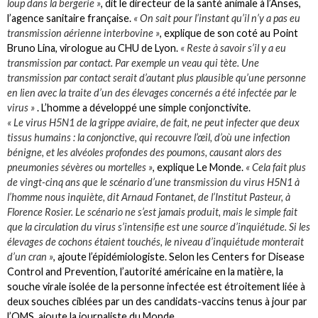
loup dans la bergerie »
, dit le directeur de la santé animale à l’Anses,
l’agence sanitaire française.
« On sait pour l’instant qu’il n’y a pas eu
transmission aérienne interbovine »
, explique de son coté au Point
Bruno Lina, virologue au CHU de Lyon.
« Reste à savoir s’il y a eu
transmission par contact. Par exemple un veau qui tète. Une
transmission par contact serait d’autant plus plausible qu’une personne
en lien avec la traite d’un des élevages concernés a été infectée par le
virus »
. L’homme a développé une simple conjonctivite.
« Le virus H5N1 de la grippe aviaire, de fait, ne peut infecter que deux
tissus humains : la conjonctive, qui recouvre l’œil, d’où une infection
bénigne, et les alvéoles profondes des poumons, causant alors des
pneumonies sévères ou mortelles »
, explique Le Monde.
« Cela fait plus
de vingt-cinq ans que le scénario d’une transmission du virus H5N1 à
l’homme nous inquiète, dit Arnaud Fontanet, de l’Institut Pasteur, à
Florence Rosier. Le scénario ne s’est jamais produit, mais le simple fait
que la circulation du virus s’intensifie est une source d’inquiétude. Si les
élevages de cochons étaient touchés, le niveau d’inquiétude monterait
d’un cran »
, ajoute l’épidémiologiste. Selon les Centers for Disease
Control and Prevention, l’autorité américaine en la matière, la
souche virale isolée de la personne infectée est étroitement liée à
deux souches ciblées par un des candidats-vaccins tenus à jour par
l’OMS, ajoute la journaliste du Monde.