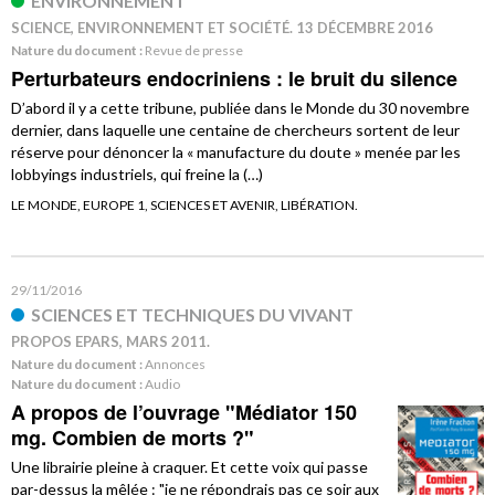
ENVIRONNEMENT
SCIENCE, ENVIRONNEMENT ET SOCIÉTÉ. 13 DÉCEMBRE 2016
Nature du document :
Revue de presse
Perturbateurs endocriniens : le bruit du silence
D’abord il y a cette tribune, publiée dans le Monde du 30 novembre
dernier, dans laquelle une centaine de chercheurs sortent de leur
réserve pour dénoncer la « manufacture du doute » menée par les
lobbyings industriels, qui freine la (…)
LE MONDE, EUROPE 1, SCIENCES ET AVENIR, LIBÉRATION.
29/11/2016
SCIENCES ET TECHNIQUES DU VIVANT
PROPOS EPARS, MARS 2011.
Nature du document :
Annonces
Nature du document :
Audio
A propos de l’ouvrage "Médiator 150
mg. Combien de morts ?"
Une librairie pleine à craquer. Et cette voix qui passe
par-dessus la mêlée : "je ne répondrais pas ce soir aux