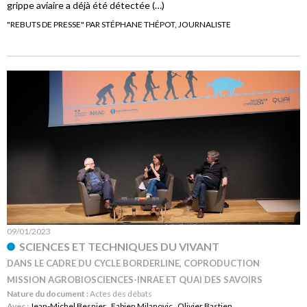
grippe aviaire a déjà été détectée (…)
"REBUTS DE PRESSE" PAR STÉPHANE THÉPOT, JOURNALISTE
09/01/2023
SCIENCES ET TECHNIQUES DU VIVANT
DANS LE CADRE DU CYCLE BORDERLINE, COPRODUCTION
MISSION AGROBIOSCIENCES-INRAE ET QUAI DES SAVOIRS
Nature du document :
Actes des débats
Avec :
Jean-Michel Besnier
,
Fabien Milanovic
,
Olivier Bastien