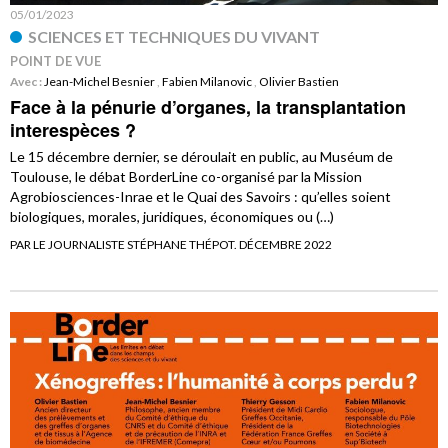
05/01/2023
SCIENCES ET TECHNIQUES DU VIVANT
POINT DE VUE
Avec :
Jean-Michel Besnier
,
Fabien Milanovic
,
Olivier Bastien
Face à la pénurie d’organes, la transplantation
interespèces ?
Le 15 décembre dernier, se déroulait en public, au Muséum de
Toulouse, le débat BorderLine co-organisé par la Mission
Agrobiosciences-Inrae et le Quai des Savoirs : qu’elles soient
biologiques, morales, juridiques, économiques ou (…)
PAR LE JOURNALISTE STÉPHANE THÉPOT. DÉCEMBRE 2022