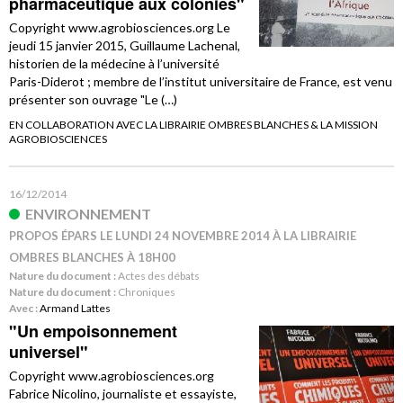
pharmaceutique aux colonies"
Copyright www.agrobiosciences.org Le
jeudi 15 janvier 2015, Guillaume Lachenal,
historien de la médecine à l’université
Paris-Diderot ; membre de l’institut universitaire de France, est venu
présenter son ouvrage "Le (…)
EN COLLABORATION AVEC LA LIBRAIRIE OMBRES BLANCHES & LA MISSION
AGROBIOSCIENCES
16/12/2014
ENVIRONNEMENT
PROPOS ÉPARS LE LUNDI 24 NOVEMBRE 2014 À LA LIBRAIRIE
OMBRES BLANCHES À 18H00
Nature du document :
Actes des débats
Nature du document :
Chroniques
Avec :
Armand Lattes
"Un empoisonnement
universel"
Copyright www.agrobiosciences.org
Fabrice Nicolino, journaliste et essayiste,