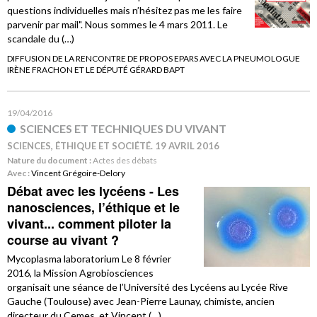
questions individuelles mais n’hésitez pas me les faire
parvenir par mail". Nous sommes le 4 mars 2011. Le
scandale du (…)
DIFFUSION DE LA RENCONTRE DE PROPOS EPARS AVEC LA PNEUMOLOGUE
IRÈNE FRACHON ET LE DÉPUTÉ GÉRARD BAPT
19/04/2016
SCIENCES ET TECHNIQUES DU VIVANT
SCIENCES, ÉTHIQUE ET SOCIÉTÉ. 19 AVRIL 2016
Nature du document :
Actes des débats
Avec :
Vincent Grégoire-Delory
Débat avec les lycéens - Les
nanosciences, l’éthique et le
vivant... comment piloter la
course au vivant ?
Mycoplasma laboratorium Le 8 février
2016, la Mission Agrobiosciences
organisait une séance de l’Université des Lycéens au Lycée Rive
Gauche (Toulouse) avec Jean-Pierre Launay, chimiste, ancien
directeur du Cemes, et Vincent (…)