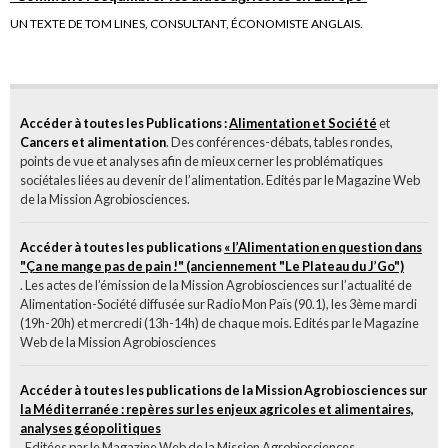
UN TEXTE DE TOM LINES, CONSULTANT, ÉCONOMISTE ANGLAIS.
Accéder à toutes les Publications :
Alimentation et Société
et
Cancers et alimentation
. Des conférences-débats, tables rondes,
points de vue et analyses afin de mieux cerner les problématiques
sociétales liées au devenir de l’alimentation. Edités par le Magazine Web
de la Mission Agrobiosciences.
Accéder à toutes les publications
« l’Alimentation en question dans
"Ça ne mange pas de pain !" (anciennement "Le Plateau du J’Go")
. Les actes de l’émission de la Mission Agrobiosciences sur l’actualité de
Alimentation-Société diffusée sur Radio Mon Païs (90.1), les 3ème mardi
(19h-20h) et mercredi (13h-14h) de chaque mois. Edités par le Magazine
Web de la Mission Agrobiosciences
Accéder à toutes les publications de la Mission Agrobiosciences sur
la Méditerranée : repères sur les enjeux agricoles et alimentaires,
analyses géopolitiques
. Editées par le Magazine Web de la Mission Agrobiosciences.