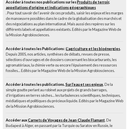
Accéder à toutes nos publications sur les
Produits de terroir,
appellations d’origine et indications géographiques
. Pour tout savoir de l’avenir de ces produits, saisir les enjeux et les marges
de manoeuvre possibles dans le cadre de la globalisation des marchés et
des négociations au plan international. Mais aussi des repères sur les
différents labels et appellations existants. Edités par le Magazine Web de
la Mission Agrobiosciences.
Accéder à toutes les Publications :
L’agriculture et les bioénergies
.
Depuis 2005, nos articles, synthèses de débats, revues de presse,
sélections d’ouvrages et de dossiers concernant les biocarburants, les
agromatériaux, la chimie verte ou encore l’épuisement des ressources
fossiles... Edités par le Magazine Web de la Mission Agrobiosciences.
Accéder à toutes les publications.
Sur l’eau et ses enjeux
. De la
simple goutte perlant au robinet aux projets de grands barrages,
d’irrigations en terres sèches... les turbulences scientifiques, techniques,
médiatiques et politiques du précieux liquide. Edités par le Magazine Web
de la Mission Agrobiosciences.
Accéder aux
Carnets de Voyages de Jean-Claude Flamant
. De
Budapest à Alger, en passant par la Turquie ou Saratov en Russie, le