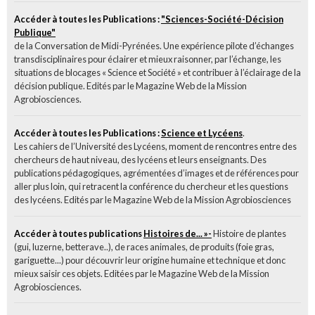
Accéder à toutes les Publications :
"Sciences-Société-Décision
Publique"
de la Conversation de Midi-Pyrénées. Une expérience pilote d’échanges
transdisciplinaires pour éclairer et mieux raisonner, par l’échange, les
situations de blocages « Science et Société » et contribuer à l’éclairage de la
décision publique. Edités par le Magazine Web de la Mission
Agrobiosciences.
Accéder à toutes les Publications :
Science et Lycéens
.
Les cahiers de l’Université des Lycéens, moment de rencontres entre des
chercheurs de haut niveau, des lycéens et leurs enseignants. Des
publications pédagogiques, agrémentées d’images et de références pour
aller plus loin, qui retracent la conférence du chercheur et les questions
des lycéens. Edités par le Magazine Web de la Mission Agrobiosciences
Accéder à toutes publications
Histoires de... »-
Histoire de plantes
(gui, luzerne, betterave..), de races animales, de produits (foie gras,
gariguette...) pour découvrir leur origine humaine et technique et donc
mieux saisir ces objets. Editées par le Magazine Web de la Mission
Agrobiosciences.