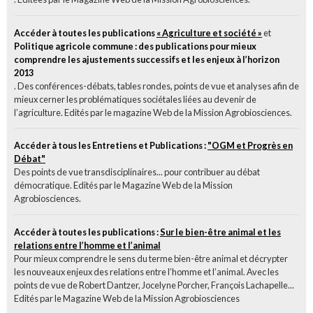
Accéder à toutes les publications
« Agriculture et société »
et
Politique agricole commune : des publications pour mieux
comprendre les ajustements successifs et les enjeux à l’horizon
2013
. Des conférences-débats, tables rondes, points de vue et analyses afin de
mieux cerner les problématiques sociétales liées au devenir de
l’agriculture. Edités par le magazine Web de la Mission Agrobiosciences.
Accéder à tous les Entretiens et Publications :
"OGM et Progrès en
Débat"
Des points de vue transdisciplinaires... pour contribuer au débat
démocratique. Edités par le Magazine Web de la Mission
Agrobiosciences.
Accéder à toutes les publications :
Sur le bien-être animal et les
relations entre l’homme et l’animal
Pour mieux comprendre le sens du terme bien-être animal et décrypter
les nouveaux enjeux des relations entre l’homme et l’animal. Avec les
points de vue de Robert Dantzer, Jocelyne Porcher, François Lachapelle...
Edités par le Magazine Web de la Mission Agrobiosciences