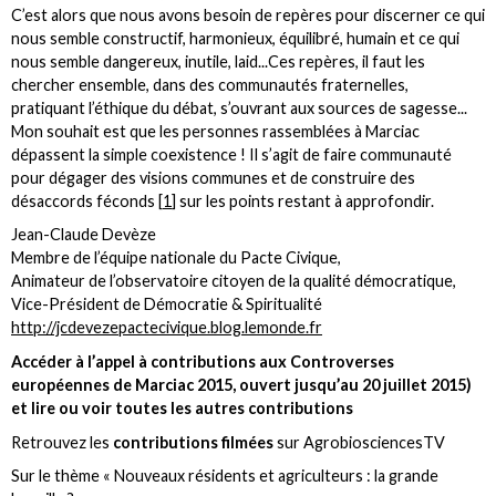
C’est alors que nous avons besoin de repères pour discerner ce qui
nous semble constructif, harmonieux, équilibré, humain et ce qui
nous semble dangereux, inutile, laid...Ces repères, il faut les
chercher ensemble, dans des communautés fraternelles,
pratiquant l’éthique du débat, s’ouvrant aux sources de sagesse...
Mon souhait est que les personnes rassemblées à Marciac
dépassent la simple coexistence ! Il s’agit de faire communauté
pour dégager des visions communes et de construire des
désaccords féconds
[
1
]
sur les points restant à approfondir.
Jean-Claude Devèze
Membre de l’équipe nationale du Pacte Civique,
Animateur de l’observatoire citoyen de la qualité démocratique,
Vice-Président de Démocratie & Spiritualité
http://jcdevezepactecivique.blog.lemonde.fr
Accéder à l’appel à contributions aux Controverses
européennes de Marciac 2015, ouvert jusqu’au 20 juillet 2015)
et lire ou voir toutes les autres contributions
Retrouvez les
contributions filmées
sur AgrobiosciencesTV
Sur le thème « Nouveaux résidents et agriculteurs : la grande