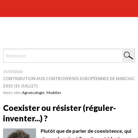
15/07/2015
CONTRIBUTION AUX CONTROVERSES EUROPÉENNES DE MARCIAC
2015 (15 JUILLET)
Mots-clés:
Agroécologie
,
Modèles
Coexister ou résister (réguler-
inventer...) ?
Plutôt que de parler de coexistence, qui