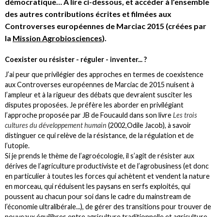
démocratique… A lire ci-dessous, et accéder à l’ensemble
des autres contributions écrites et filmées aux
Controverses européennes de Marciac 2015 (créées par
la
Mission Agrobiosciences
).
Coexister ou résister - réguler - inventer... ?
J’ai peur que privilégier des approches en termes de coexistence
aux Controverses européennes de Marciac de 2015 nuisent à
l’ampleur et à la rigueur des débats que devraient susciter les
disputes proposées. Je préfère les aborder en privilégiant
l’approche proposée par JB de Foucauld dans son livre
Les trois
cultures du développement humain
(2002,Odile Jacob), à savoir
distinguer ce qui relève de la résistance, de la régulation et de
l’utopie.
Si je prends le thème de l’agroécologie, il s’agit de résister aux
dérives de l’agriculture productiviste et de l’agrobusiness (et donc
en particulier à toutes les forces qui achètent et vendent la nature
en morceau, qui réduisent les paysans en serfs exploités, qui
poussent au chacun pour soi dans le cadre du mainstream de
l’économie ultralibérale...), de gérer des transitions pour trouver de
nouveaux équilibres entre agriculture traditionnelle et agriculture