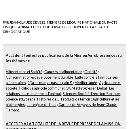
PAR JEAN-CLAUDE DEVÈZE, MEMBRE DE L’ÉQUIPE NATIONALE DU PACTE
CIVIQUE, ANIMATEUR DE L’OBSERVATOIRE CITOYEN DE LA QUALITÉ
DÉMOCRATIQUE
Accéder à toutes les publications de la Mission Agrobiosciences sur
les thèmes de
:
Alimentation et Société
;
Cancers et alimentation
;
Obésité
;
Consommation & développement durable
;
Lutte contre la faim
;
Crises
alimentaires
;
"Ça ne mange pas de pain !"
;
Méditerranée
;
Agriculture et
société
;
Politique agricole commune
;
OGM et Progrès en Débat
;
Les
relations entre l’homme et l’animal
;
Sciences-Société-Décision Publique
;
Science et Lycéens
;
Histoires de...
;
Produits de terroir
;
Agriculture et les
bioénergies
;
Les enjeux de l’eau
;
Carnets de Voyages de Jean-Claude
Flamant
.
ACCEDER A LA TOTALITE DE LA REVUE DE PRESSE DE LA MISSION