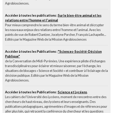
Agrobiosciences.
Accéder à toutes les publications :
Sur le bien-être animal et les
relations entre l’homme et l’animal
Pour mieux comprendre le sens du terme bien-être animal et décrypter
les nouveaux enjeux des relations entre l’homme et l’animal. Avec les
points de vue de Robert Dantzer, Jocelyne Porcher, François Lachapelle...
Edités par le Magazine Web de la Mission Agrobiosciences
Accéder à toutes les Publications :
"Sciences-Société-Décision
Publique"
de la Conversation de Midi-Pyrénées. Une expérience pilote d’échanges
transdisciplinaires pour éclairer et mieux raisonner, par l’échange, les
situations de blocages « Science et Société » et contribuer à l’éclairage de la
décision publique. Edités par le Magazine Web de la Mission
Agrobiosciences.
Accéder à toutes les Publications :
Science et Lycéens
.
Les cahiers de l’Université des Lycéens, moment de rencontres entre des
chercheurs de haut niveau, des lycéens et leurs enseignants. Des
publications pédagogiques, agrémentées d’images et de références pour
aller plus loin, qui retracent la conférence du chercheur et les questions