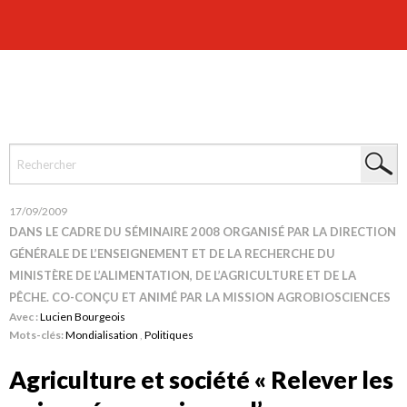
17/09/2009
DANS LE CADRE DU SÉMINAIRE 2008 ORGANISÉ PAR LA DIRECTION
GÉNÉRALE DE L’ENSEIGNEMENT ET DE LA RECHERCHE DU
MINISTÈRE DE L’ALIMENTATION, DE L’AGRICULTURE ET DE LA
PÊCHE. CO-CONÇU ET ANIMÉ PAR LA MISSION AGROBIOSCIENCES
Avec :
Lucien Bourgeois
Mots-clés:
Mondialisation
,
Politiques
Agriculture et société « Relever les