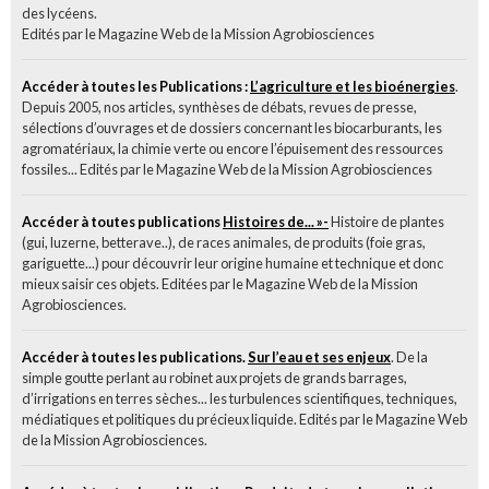
des lycéens.
Edités par le Magazine Web de la Mission Agrobiosciences
Accéder à toutes les Publications :
L’agriculture et les bioénergies
.
Depuis 2005, nos articles, synthèses de débats, revues de presse,
sélections d’ouvrages et de dossiers concernant les biocarburants, les
agromatériaux, la chimie verte ou encore l’épuisement des ressources
fossiles... Edités par le Magazine Web de la Mission Agrobiosciences
Accéder à toutes publications
Histoires de... »-
Histoire de plantes
(gui, luzerne, betterave..), de races animales, de produits (foie gras,
gariguette...) pour découvrir leur origine humaine et technique et donc
mieux saisir ces objets. Editées par le Magazine Web de la Mission
Agrobiosciences.
Accéder à toutes les publications.
Sur l’eau et ses enjeux
. De la
simple goutte perlant au robinet aux projets de grands barrages,
d’irrigations en terres sèches... les turbulences scientifiques, techniques,
médiatiques et politiques du précieux liquide. Edités par le Magazine Web
de la Mission Agrobiosciences.