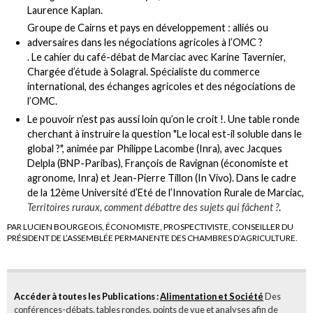
Laurence Kaplan.
Groupe de Cairns et pays en développement : alliés ou
adversaires dans les négociations agricoles à l’OMC ?
. Le cahier du café-débat de Marciac avec Karine Tavernier,
Chargée d’étude à Solagral. Spécialiste du commerce
international, des échanges agricoles et des négociations de
l’OMC.
Le pouvoir n’est pas aussi loin qu’on le croit !
. Une table ronde
cherchant à instruire la question "Le local est-il soluble dans le
global ?", animée par Philippe Lacombe (Inra), avec Jacques
Delpla (BNP-Paribas), François de Ravignan (économiste et
agronome, Inra) et Jean-Pierre Tillon (In Vivo). Dans le cadre
de la 12ème Université d’Eté de l’Innovation Rurale de Marciac,
Territoires ruraux, comment débattre des sujets qui fâchent ?
.
PAR LUCIEN BOURGEOIS, ÉCONOMISTE, PROSPECTIVISTE, CONSEILLER DU
PRÉSIDENT DE L’ASSEMBLÉE PERMANENTE DES CHAMBRES D’AGRICULTURE.
Accéder à toutes les Publications :
Alimentation et Société
Des
conférences-débats, tables rondes, points de vue et analyses afin de