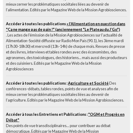
mieux cerner les problématiques sociétales liées au devenir de
l’alimentation. Edités par le Magazine Web de la Mission Agrobiosciences.
Accéder à toutes les publications
« l’Alimentation en question dans
"Ça ne mange pas de pain !" (anciennement "Le Plateau du J’Go")
. Les actes de l’émission de la Mission Agrobiosciences sur l’actualité de
Alimentation-Société diffusée sur Radio Mon Païs (90.1), les 3ème mardi
(17h30-18h30) et mercredi (13h-14h) de chaque mois. Revues de presse
et des livres, interviews et tables rondes avec des économistes, des
agronomes, des toxicologues, des historiens... mais aussi des producteurs
et des cuisiniers. Edités par le Magazine Web de la Mission
Agrobiosciences
Accéder à toutes les publications :
Agriculture et Société
Des
conférences-débats, tables rondes, points de vue et analyses afin de
mieux cerner les problématiques sociétales liées au devenir de
l’agriculture. Edités par le Magazine Web de la Mission Agrobiosciences.
Accéder à tous les Entretiens et Publications :
"OGM et Progrès en
Débat"
Des points de vue transdisciplinaires... pour contribuer au débat
démocratique. Edités par le Magazine Web de la Mission