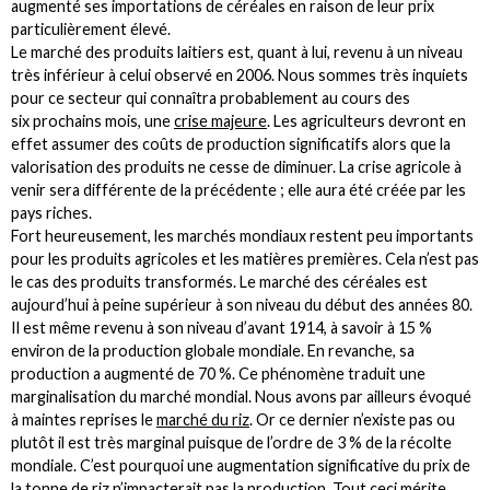
augmenté ses importations de céréales en raison de leur prix
particulièrement élevé.
Le marché des produits laitiers est, quant à lui, revenu à un niveau
très inférieur à celui observé en 2006. Nous sommes très inquiets
pour ce secteur qui connaîtra probablement au cours des
six prochains mois, une
crise majeure
. Les agriculteurs devront en
effet assumer des coûts de production significatifs alors que la
valorisation des produits ne cesse de diminuer. La crise agricole à
venir sera différente de la précédente ; elle aura été créée par les
pays riches.
Fort heureusement, les marchés mondiaux restent peu importants
pour les produits agricoles et les matières premières. Cela n’est pas
le cas des produits transformés. Le marché des céréales est
aujourd’hui à peine supérieur à son niveau du début des années 80.
Il est même revenu à son niveau d’avant 1914, à savoir à 15 %
environ de la production globale mondiale. En revanche, sa
production a augmenté de 70 %. Ce phénomène traduit une
marginalisation du marché mondial. Nous avons par ailleurs évoqué
à maintes reprises le
marché du riz
. Or ce dernier n’existe pas ou
plutôt il est très marginal puisque de l’ordre de 3 % de la récolte
mondiale. C’est pourquoi une augmentation significative du prix de
la tonne de riz n’impacterait pas la production. Tout ceci mérite