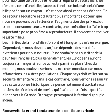
pour habitude de dire que le retour à l’équilibre desdits marchés
n’est pas celui d’une bille placée au fond d’un bol, mais celui d’une
bille posée sur un crayon. Il n’est donc absolument pas évident. Or
ce retour à l’équilibre est d’autant plus important à obtenir que
nous ne pouvons pas l’attendre : l’augmentation des prix exclut
trop de consommateurs. A contrario, une diminution tarifaire trop
importante pose problème aux producteurs. Il convient de trouver
le juste milieu.
Les mérites de la
mondialisation
ont été longtemps mis en exergue.
Cependant, si nous devions un jour dépendre des marchés
extérieurs pour nous nourrir - je ne souhaite pas susciter de la
peur, les Français et, plus généralement, les Européens auront
toujours à manger si leur pays reste parmi les plus riches du
monde -, nous bouleverserions les marchés mondiaux car nous
affamerions les autres populations. Chaque pays doit veiller sur sa
sécurité alimentaire ; dans le cas contraire, nous verrons ressurgir
des catastrophes historiques. Je pense notamment aux bateaux
entiers de céréales et de bovins qui étaient autrefois exportés
d’Inde vers la Grande-Bretagne, provoquant la famine du peuple
indien.
Roosevelt : la grand fondateur de la politique agricole