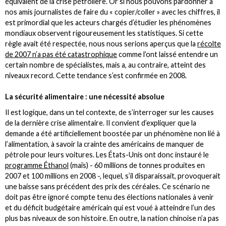
équivalent de la crise pétrolière. Or si nous pouvons pardonner à
nos amis journalistes de faire du « copier/coller » avec les chiffres, il
est primordial que les acteurs chargés d’étudier les phénomènes
mondiaux observent rigoureusement les statistiques. Si cette
règle avait été respectée, nous nous serions aperçus que la
récolte
de 2007 n’a pas été catastrophique
comme l’ont laissé entendre un
certain nombre de spécialistes, mais a, au contraire, atteint des
niveaux record. Cette tendance s’est confirmée en 2008.
La sécurité alimentaire : une nécessité absolue
Il est logique, dans un tel contexte, de s’interroger sur les causes
de la dernière crise alimentaire. Il convient d’expliquer que la
demande a été artificiellement boostée par un phénomène non lié à
l’alimentation, à savoir la crainte des américains de manquer de
pétrole pour leurs voitures. Les États-Unis ont donc instauré le
programme Éthanol
(maïs) - 60 millions de tonnes produites en
2007 et 100 millions en 2008 -, lequel, s’il disparaissait, provoquerait
une baisse sans précédent des prix des céréales. Ce scénario ne
doit pas être ignoré compte tenu des élections nationales à venir
et du déficit budgétaire américain qui est voué à atteindre l’un des
plus bas niveaux de son histoire. En outre, la nation chinoise n’a pas