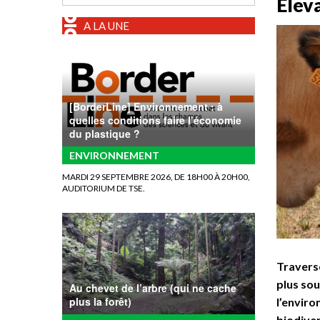
Eleva
A LA UNE
[BorderLine] Environnement : à
quelles conditions faire l’économie
du plastique ?
ENVIRONNEMENT
MARDI 29 SEPTEMBRE 2026, DE 18H00 À 20H00,
AUDITORIUM DE TSE.
Traversé
plus sou
Au chevet de l’arbre (qui ne cache
plus la forêt)
l’enviro
biodiver