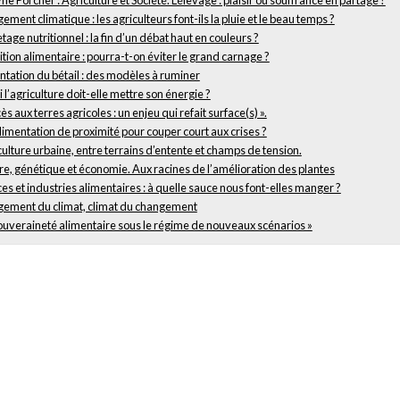
ment climatique : les agriculteurs font-ils la pluie et le beau temps ?
tage nutritionnel : la fin d’un débat haut en couleurs ?
tion alimentaire : pourra-t-on éviter le grand carnage ?
ntation du bétail : des modèles à ruminer
 l’agriculture doit-elle mettre son énergie ?
cès aux terres agricoles : un enjeu qui refait surface(s) ».
imentation de proximité pour couper court aux crises ?
culture urbaine, entre terrains d’entente et champs de tension.
re, génétique et économie. Aux racines de l’amélioration des plantes
es et industries alimentaires : à quelle sauce nous font-elles manger ?
ement du climat, climat du changement
souveraineté alimentaire sous le régime de nouveaux scénarios »