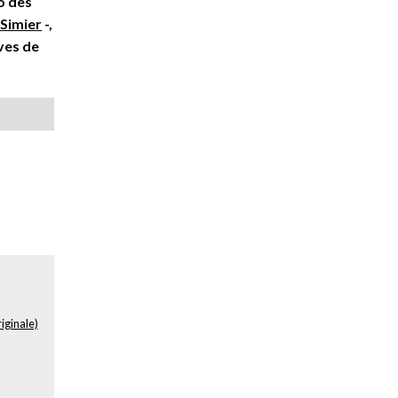
o des
 Simier
-,
ves de
iginale)