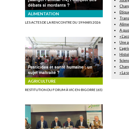
débats si mordants ?
Change
Etique
ALIMENTATION
Transi
LES ACTES DE LA RENCONTRE DU 19 MARS 2026
Alime
A quoi
« L’ac
Une al
L’agri
Histoi
Scienc
Pesticides et santé humaine : un
Chang
sujet maltraité ?
« La 
AGRICULTURE
RESTITUTION DU FORUM À VIC-EN-BIGORRE (65)