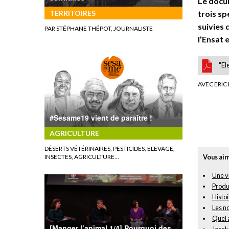
Le docum
TERRITOIRES
trois sp
suivies 
PAR STÉPHANE THÉPOT, JOURNALISTE
l’Ensat 
"El
AVEC ERIC
#Sesame19 vient de paraître !
AGRICULTURE
DÉSERTS VÉTÉRINAIRES, PESTICIDES, ELEVAGE,
INSECTES, AGRICULTURE…
Vous aim
Une vi
Produi
Histoi
Les n
Quel 
[Manger l’animal 1/4] Pourquoi des
Jocely