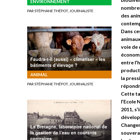
ENVIRONNEMENT
nombreus
PAR STÉPHANE THÉPOT, JOURNALISTE
des anim
contempo
Dans ces
animaux 
voie de
économiq
Faudra-t-il (aussi) « climatiser » les
entre l’
bâtiments d’élevage ?
producti
ANIMAL
la press
PAR STÉPHANE THÉPOT, JOURNALISTE
répondr
Cette ta
l’Ecole
2011, s’
développ
Changem
La Bretagne, laboratoire national de
la gestion de l’eau en courants
souvera
contraires