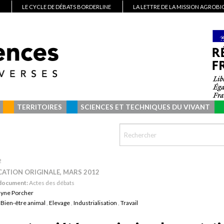
LE CYCLE DE DÉBATS BORDERLINE
LA LETTRE DE LA MISSION AGROB
TERRITOIRES
SCIENCES ET TECHNIQUES DU VIVANT
2
CATION ORIGINALE, MARS 2012
 document:
Actes des débats
lyne Porcher
:
Bien-être animal
,
Elevage
,
Industrialisation
,
Travail