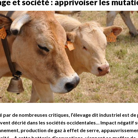
ge et société : apprivoiser les mutat
 par de nombreuses critiques, l’élevage dit industriel est de 
vent décrié dans les sociétés occidentales… Impact négatif s
nnement, production de gaz à effet de serre, appauvrissemen
sité… A cette batterie d’accusations, viennent se greffer de