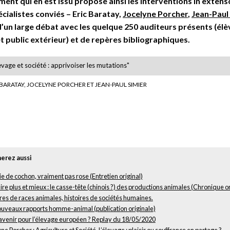
ent qui en est issu propose ainsi les interventions in extens
écialistes conviés – Eric Baratay,
Jocelyne Porcher
,
Jean-Paul
d’un large débat avec les quelque 250 auditeurs présents (élè
et public extérieur) et de repères bibliographiques.
evage et société : apprivoiser les mutations"
 BARATAY, JOCELYNE PORCHER ET JEAN-PAUL SIMIER
erez aussi
e de cochon, vraiment pas rose (Entretien original)
re plus et mieux : le casse-tête (chinois ?) des productions animales (Chronique or
res de races animales, histoires de sociétés humaines.
ouveaux rapports homme-animal (publication originale)
avenir pour l’élevage européen ? Replay du 18/05/2020
ne Porcher : Agriculture et Société. L’élevage : plaisir ou souffrance en partage ?