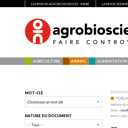
LA MISSION AGROBIOSCIENCES - INRAE
LA REVUE SESAME
AGRICULTURE
ANIMAL
ALIMENTATION
01/03/201
MOT-CLÉ
PUBLI
Nature du
Avec :
Joce
NATURE DU DOCUMENT
Mots-clés