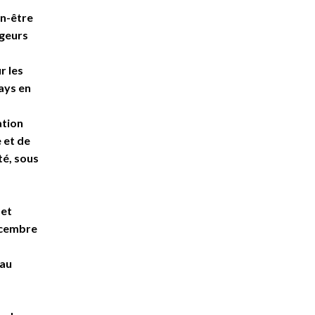
en-être
ngeurs
r les
ays en
ation
 et de
té, sous
 et
écembre
 au