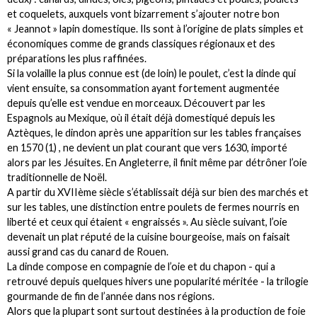
et coquelets, auxquels vont bizarrement s’ajouter notre bon
« Jeannot » lapin domestique. Ils sont à l’origine de plats simples et
économiques comme de grands classiques régionaux et des
préparations les plus raffinées.
Si la volaille la plus connue est (de loin) le poulet, c’est la dinde qui
vient ensuite, sa consommation ayant fortement augmentée
depuis qu’elle est vendue en morceaux. Découvert par les
Espagnols au Mexique, où il était déjà domestiqué depuis les
Aztèques, le dindon après une apparition sur les tables françaises
en 1570 (1) , ne devient un plat courant que vers 1630, importé
alors par les Jésuites. En Angleterre, il finit même par détrôner l’oie
traditionnelle de Noël.
A partir du XVIIème siècle s’établissait déjà sur bien des marchés et
sur les tables, une distinction entre poulets de fermes nourris en
liberté et ceux qui étaient « engraissés ». Au siècle suivant, l’oie
devenait un plat réputé de la cuisine bourgeoise, mais on faisait
aussi grand cas du canard de Rouen.
La dinde compose en compagnie de l’oie et du chapon - qui a
retrouvé depuis quelques hivers une popularité méritée - la trilogie
gourmande de fin de l’année dans nos régions.
Alors que la plupart sont surtout destinées à la production de foie