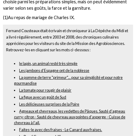
choisie parmi les préparations simples, mais on peut évidemment
varier selon ses goûts, la farce et la garniture.
(1)Au repas de mariage de Charles IX.
Fernand Cousteaux était écrivain et chroniqueur à La Dépêche du Midi et
a livré régulièrement, entre 2003 et 2008, des chroniques culinaires
appréciées pour les visiteurs du site de la Mission des Agrobiosciences.
Retrouvez-les en cliquant sur les mots ci-dessous :
le lapin, un animal resté très simple
Les jambons d’Espagne ont de la noblesse
La pomme de terre "primeur"... pour sa simplicité et pour notre
gourmandise
La tomate pour rougir de plaisir
La figue avec un goût de Sud
Les délicieuses surprises de la Poire
Agneaux et chevreaux, les vedettes de Pâques. Sauté d’agneau
curry-citron - Sauté de chevreau aux pointes d’asperge - Cuisse de
chevreau à l’ail.
Faites-le avec des fraises - Le Canard aux fraises.