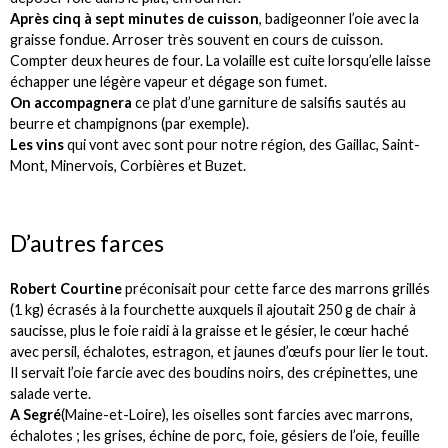
Après cinq à sept minutes de cuisson
, badigeonner l’oie avec la
graisse fondue. Arroser très souvent en cours de cuisson.
Compter deux heures de four. La volaille est cuite lorsqu’elle laisse
échapper une légère vapeur et dégage son fumet.
On accompagnera
ce plat d’une garniture de salsifis sautés au
beurre et champignons (par exemple).
Les vins
qui vont avec sont pour notre région, des Gaillac, Saint-
Mont, Minervois, Corbières et Buzet.
D’autres farces
Robert Courtine
préconisait pour cette farce des marrons grillés
(1 kg) écrasés à la fourchette auxquels il ajoutait 250 g de chair à
saucisse, plus le foie raidi à la graisse et le gésier, le cœur haché
avec persil, échalotes, estragon, et jaunes d’œufs pour lier le tout.
Il servait l’oie farcie avec des boudins noirs, des crépinettes, une
salade verte.
A Segré
(Maine-et-Loire), les oiselles sont farcies avec marrons,
échalotes ; les grises, échine de porc, foie, gésiers de l’oie, feuille