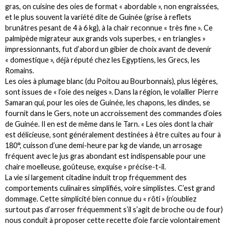
gras, on cuisine des oies de format « abordable », non engraissées,
et le plus souvent la variété dite de Guinée (grise à reflets
brunâtres pesant de 4 à 6 kg), à la chair reconnue « très fine ». Ce
palmipède migrateur aux grands vols superbes, « en triangles »
impressionnants, fut d’abord un gibier de choix avant de devenir
« domestique », déjà réputé chez les Egyptiens, les Grecs, les
Romains.
Les oies à plumage blanc (du Poitou au Bourbonnais), plus légères,
sont issues de « l’oie des neiges ». Dans la région, le volailler Pierre
Samaran qui, pour les oies de Guinée, les chapons, les dindes, se
fournit dans le Gers, note un accroissement des commandes d’oies
de Guinée. Il en est de même dans le Tarn. « Les oies dont la chair
est délicieuse, sont généralement destinées à être cuites au four à
180°, cuisson d’une demi-heure par kg de viande, un arrosage
fréquent avec le jus gras abondant est indispensable pour une
chaire moelleuse, goûteuse, exquise » précise-t-il.
La vie si largement citadine induit trop fréquemment des
comportements culinaires simplifiés, voire simplistes. C’est grand
dommage. Cette simplicité bien connue du « rôti » (n’oubliez
surtout pas d’arroser fréquemment s’il s’agit de broche ou de four)
nous conduit à proposer cette recette d’oie farcie volontairement