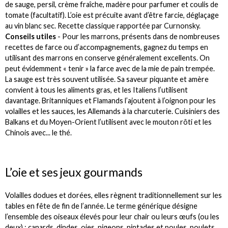
de sauge, persil, crème fraîche, madère pour parfumer et coulis de
tomate (facultatif). L’oie est précuite avant d’être farcie, déglaçage
au vin blanc sec. Recette classique rapportée par Curnonsky.
Conseils utiles
- Pour les marrons, présents dans de nombreuses
recettes de farce ou d’accompagnements, gagnez du temps en
utilisant des marrons en conserve généralement excellents. On
peut évidemment « tenir » la farce avec de la mie de pain trempée.
La sauge est très souvent utilisée. Sa saveur piquante et amère
convient à tous les aliments gras, et les Italiens l’utilisent
davantage. Britanniques et Flamands l’ajoutent à l’oignon pour les
volailles et les sauces, les Allemands à la charcuterie. Cuisiniers des
Balkans et du Moyen-Orient l’utilisent avec le mouton rôti et les
Chinois avec... le thé.
L’oie et ses jeux gourmands
Volailles dodues et dorées, elles règnent traditionnellement sur les
tables en fête de fin de l’année. Le terme générique désigne
l’ensemble des oiseaux élevés pour leur chair ou leurs œufs (ou les
deux) : canards, dindes, oies, pigeons, pintades et poules, poulets