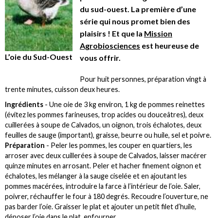
du sud-ouest. La première d’une
série qui nous promet bien des
plaisirs ! Et que la
Mission
Agrobiosciences
est heureuse de
L’oie du Sud-Ouest
vous offrir.
Pour huit personnes, préparation vingt à
trente minutes, cuisson deux heures.
Ingrédients
- Une oie de 3 kg environ, 1 kg de pommes reinettes
(évitez les pommes farineuses, trop acides ou douceâtres), deux
cuillerées à soupe de Calvados, un oignon, trois échalotes, deux
feuilles de sauge (important), graisse, beurre ou huile, sel et poivre.
Préparation
- Peler les pommes, les couper en quartiers, les
arroser avec deux cuillerées à soupe de Calvados, laisser macérer
quinze minutes en arrosant. Peler et hacher finement oignon et
échalotes, les mélanger à la sauge ciselée et en ajoutant les
pommes macérées, introduire la farce à l’intérieur de l’oie. Saler,
poivrer, réchauffer le four à 180 degrés. Recoudre l’ouverture, ne
pas barder l’oie. Graisser le plat et ajouter un petit filet d’huile,
déposer l’oie dans le plat, enfourner.