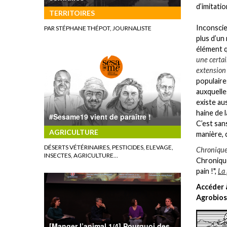
d’imitatio
TERRITOIRES
Inconscie
PAR STÉPHANE THÉPOT, JOURNALISTE
plus d’un
élément q
une certai
extension 
populaire
auxquelle
existe au
haine de 
#Sesame19 vient de paraître !
C’est san
AGRICULTURE
manière, 
DÉSERTS VÉTÉRINAIRES, PESTICIDES, ELEVAGE,
Chronique
INSECTES, AGRICULTURE…
Chronique
pain !",
La
Accéder à
Agrobios
[Manger l’animal 1/4] Pourquoi des