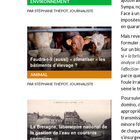
ajouterait
ENVIRONNEMENT
Sympa, no
PAR STÉPHANE THÉPOT, JOURNALISTE
Face à un
imposées 
en quaran
Mais reve
formuler 
Sur un bl
si «
la for
Faudra-t-il (aussi) « climatiser » les
analyse cl
bâtiments d’élevage ?
l’affection
ANIMAL
parce que
foule irr
PAR STÉPHANE THÉPOT, JOURNALISTE
sème le t
Poursuivo
domino, o
approprié
transmiss
minore l’
La Bretagne, laboratoire national de
de chaque
la gestion de l’eau en courants
s’insurge
contraires