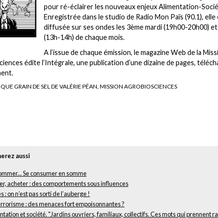
pour ré-éclairer les nouveaux enjeux Alimentation-Socié
Enregistrée dans le studio de Radio Mon Païs (90.1), elle
diffusée sur ses ondes les 3ème mardi (19h00-20h00) et
(13h-14h) de chaque mois.
A l’issue de chaque émission, le magazine Web de la Miss
iences édite l’Intégrale, une publication d’une dizaine de pages, téléc
ent.
QUE GRAIN DE SEL DE VALÉRIE PÉAN, MISSION AGROBIOSCIENCES
erez aussi
mmer... Se consumer en somme
r, acheter : des comportements sous influences
 : on n’est pas sorti de l’auberge !
errorisme : des menaces fort empoisonnantes ?
tation et société. "Jardins ouvriers, familiaux, collectifs. Ces mots qui prennent r