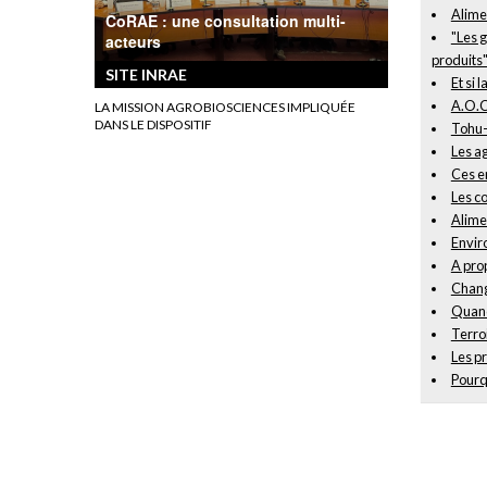
Alimen
CoRAE : une consultation multi-
"Les g
acteurs
produits
SITE INRAE
Et si 
A.O.C 
LA MISSION AGROBIOSCIENCES IMPLIQUÉE
DANS LE DISPOSITIF
Tohu-
Les ag
Ces en
Les c
Alimen
Envir
A prop
Chang
Quand 
Terro
Les pr
Pourqu