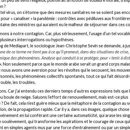
 un peu de sens religieux, pointerait la notion de souillure morale, d’imp
n ?
 tel virus, on s’étonne que des mesures sanitaires ne se soient pas enc
pour « canaliser » la pandémie : contrôles avec pédiluves aux frontière
taine des ministres qui auraient eu le malheur de séjourner dans ces c
nons à notre contagion. Car, plus sérieusement, l’usage d’un tel vocab
plusieurs interrogations ou hypothèses.
og de Mediapart, le sociologue Jean-Christophe Sevin se demande, à jus
tune de ce terme ne tient pas à ce qu’il promeut, dans des situations de crise
inique des phénomènes. Analyse qui conduit à se protéger, pour « tenir à dis
». Non seulement parce que le monde arabe serait un grand corps malad
 nous avons une aversion pour les révoltes qui le secouent, les mouv
aisonnés, les phénomènes collectifs spontanés, tout ce qui fait désordr
rouble, les troubles.
ns. Car j’ai entendu ces derniers temps d’autres expressions tels que l
u boule de neige. Saluons l’effort de renouvellement, mais est-ce plus
 ? De fait, cela n’est guère mieux que la métaphore de la contagion au s
ion, de la propagation rapide. Car il y a, dans ces images, quelque chose
événement en lui conférant une certaine automaticité, qui arase les sing
 soulèvement, qui transforme les aspirations et le courage de ceux qui
nt en simples agents mus par une force d’entraînement ou par un simpl