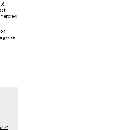
té.
 est
 mercredi
ion
hargeable
acine"