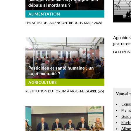
débats si mordants ?
ALIMENTATION
LES ACTES DE LA RENCONTRE DU 19 MARS 2026
Agrobiosc
gratuitem
LA CHRONI
Pesticides et santé humaine : un
sujet maltraité ?
AGRICULTURE
RESTITUTION DU FORUM À VIC-EN-BIGORRE (65)
Vous aim
Conso
Mange
Guides
Bio-t
Alimen