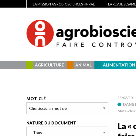
LA MISSION AGROBIOSCIENCES - INRAE
LA REVUE SESAME
AGRICULTURE
ANIMAL
ALIMENTATION
15/02/201
MOT-CLÉ
DANS L
Mots-clés
NATURE DU DOCUMENT
La «