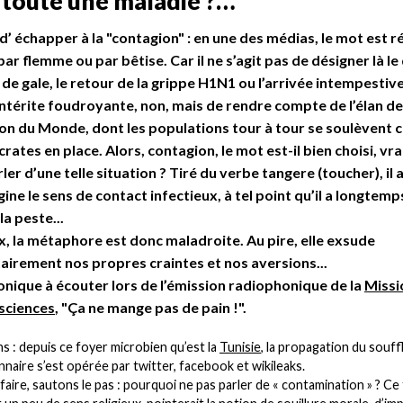
e toute une maladie ?…
e d’ échapper à la "contagion" : en une des médias, le mot est 
par flemme ou par bêtise. Car il ne s’agit pas de désigner là le
de gale, le retour de la grippe H1N1 ou l’arrivée intempestiv
térite foudroyante, non, mais de rendre compte de l’élan de
on du Monde, dont les populations tour à tour se soulèvent 
crates en place. Alors, contagion, le mot est-il bien choisi, vr
ler d’une telle situation ? Tiré du verbe tangere (toucher), il a
igine le sens de contact infectieux, à tel point qu’il a longtemp
la peste...
, la métaphore est donc maladroite. Au pire, elle exsude
airement nos propres craintes et nos aversions...
nique à écouter lors de l’émission radiophonique de la
Missi
sciences
, "Ça ne mange pas de pain !".
s : depuis ce foyer microbien qu’est la
Tunisie
, la propagation du souff
nnaire s’est opérée par twitter, facebook et wikileaks.
 faire, sautons le pas : pourquoi ne pas parler de « contamination » ? C