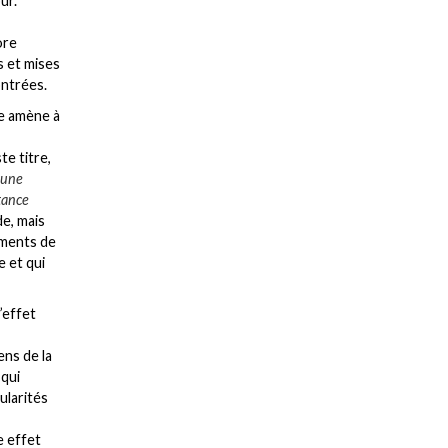
ur.
ore
s et mises
ontrées.
le amène à
te titre,
, une
tance
e, mais
ements de
e et qui
’effet
ens de la
 qui
ularités
e effet