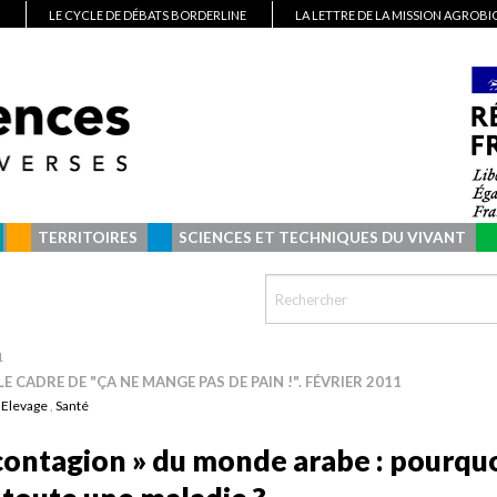
LE CYCLE DE DÉBATS BORDERLINE
LA LETTRE DE LA MISSION AGROB
TERRITOIRES
SCIENCES ET TECHNIQUES DU VIVANT
1
E CADRE DE "ÇA NE MANGE PAS DE PAIN !". FÉVRIER 2011
:
Elevage
,
Santé
 contagion » du monde arabe : pourqu