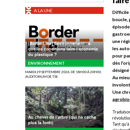
fair
A LA UNE
Difficil
boucle, 
épisode 
gastroen
une régi
[BorderLine] Environnement : à
les auto
quelles conditions faire l’économie
du plastique ?
pour par
dès l’or
ENVIRONNEMENT
désigné 
MARDI 29 SEPTEMBRE 2026, DE 18H00 À 20H00,
AUDITORIUM DE TSE.
Au mieux
involont
Une chro
agrobio
Traduison
Au chevet de l’arbre (qui ne cache
révolutio
plus la forêt)
Tant qu’à