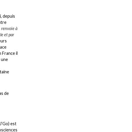
i, depuis
utre
 renvoie à
le et par
eurs
face
 France il
t une
rtaine
as de
J’Go) est
osciences