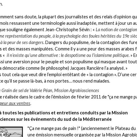
n.
mment sans doute, la plupart des journalistes et des relais d’opinion qu
 mois ressassent une terminologie aussi inadaptée, mettent à jour un a
ue souligne également Jean-Christophe Sévin : «
La notion de contagion
ne représentation du peuple, à la psychologie des foules héritées du 19e sièc
à la peur de ses dangers
. Dangers du populisme, de la contagion des fur
s et des masses manipulées. Comme il y a une peur des masses arabes 
s «
il n’existe qu’une alternative : le despotisme ou l’islamisme politique.
» En
ssi une aversion pour le peuple et son populisme qui masque avant tou
la démocratie comme (le philosophe) Jacques Rancière l’a analysé. »
s tout cela que veut dire l’emploi entêtant de « la contagion ». D’une ce
ce qu’il se passe là-bas, à nos portes… nous rend malades.
 Grain de sel de Valérie Péan, Mission Agrobiosciences
 réalisée dans le cadre de l’émission de février 2011 de "ça ne mange p
 peur aux ventres
.
 toutes les publications et entretiens conduits par la Mission
ciences sur les événements du sud de la Méditerranée
"Ça ne mange pas de pain !" (anciennement le Plateau du 
une émission mensuelle organisée par la Mission Agrobi