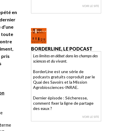
VOIR LE SITE
répété en
 dernier
e d’une
 toute
contre
aiment,
BORDERLINE, LE PODCAST
 pris
Les limites en débat dans les champs des
sciences et du vivant.
s
BorderLine est une série de
podcasts gratuits coproduit par le
Quai des Savoirs et la Mission
Agrobiosciences-INRAE.
on
Dernier épisode : Sécheresse,
comment fixer la ligne de partage
des eaux ?
le
VOIR LE SITE
e terme