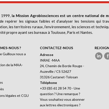
 1999,
la Mission Agrobiosciences est un centre national de m
de repérer les signaux faibles et d’analyser les tensions qui trav
ation, les territoires ruraux, l’environnement, les sciences et techniq
nité propre ayant ses bureaux à Toulouse, Paris et Nantes.
MES-NOUS ?
CONTACTEZ-NOUS
REJOIG
e Guilloux nous a
Adresse
INRAE -MAA
ion de la MAA-
24, Chemin de Borde Rouge -
Auzeville / CS 52627
31326 Castanet-Tolosan
es
Téléphone
+33 (0)5 61 28 54 70 - Une
cès
question ? Une remarque ?
ons légales et CGU
Vous souhaitez vous abonner
aux lettres électroniques ?