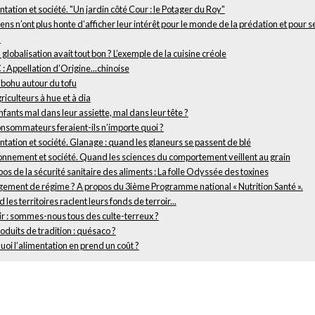
tation et société. "Un jardin côté Cour : le Potager du Roy"
ens n’ont plus honte d’afficher leur intérêt pour le monde de la prédation et pour s
"
la globalisation avait tout bon ? L’exemple de la cuisine créole
: Appellation d’Origine...chinoise
bohu autour du tofu
riculteurs à hue et à dia
fants mal dans leur assiette, mal dans leur tête ?
onsommateurs feraient-ils n’importe quoi ?
tation et société. Glanage : quand les glaneurs se passent de blé
onnement et société. Quand les sciences du comportement veillent au grain
os de la sécurité sanitaire des aliments : La folle Odyssée des toxines
ement de régime ? A propos du 3ième Programme national « Nutrition Santé ».
les territoires raclent leurs fonds de terroir...
ir : sommes-nous tous des culte-terreux ?
oduits de tradition : quésaco ?
oi l’alimentation en prend un coût ?