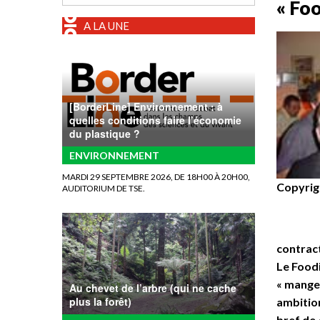
« Foo
A LA UNE
[BorderLine] Environnement : à
quelles conditions faire l’économie
du plastique ?
ENVIRONNEMENT
MARDI 29 SEPTEMBRE 2026, DE 18H00 À 20H00,
Copyri
AUDITORIUM DE TSE.
contract
Le Foodi
« mange 
Au chevet de l’arbre (qui ne cache
plus la forêt)
ambition
bref de 