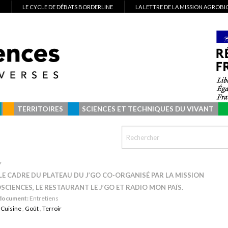
LE CYCLE DE DÉBATS BORDERLINE
LA LETTRE DE LA MISSION AGROB
TERRITOIRES
SCIENCES ET TECHNIQUES DU VIVANT
7
LE CADRE DU PLATEAU DU J’GO CO-ORGANISÉ PAR LA MISSION
CIENCES, LE RESTAURANT LE J’GO ET RADIO MON PAÏS.
 document:
Entretiens
:
Cuisine
,
Goût
,
Terroir