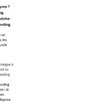
nyme ?
ng,
uisine
ooding,
s un
, les
Lucie
ciologue à
isté en
Fooding
Fooding
on-, le
 en
dispose
r