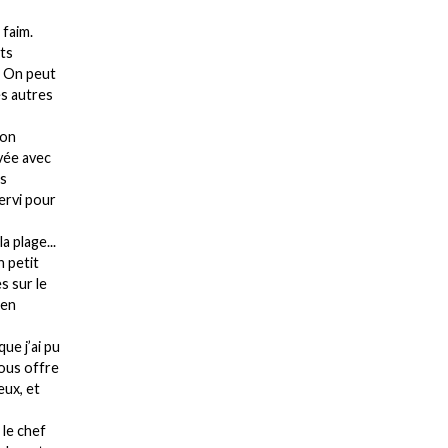
 faim.
ts
? On peut
es autres
 on
ivée avec
es
servi pour
la plage...
n petit
s sur le
 en
ue j’ai pu
vous offre
eux, et
le chef