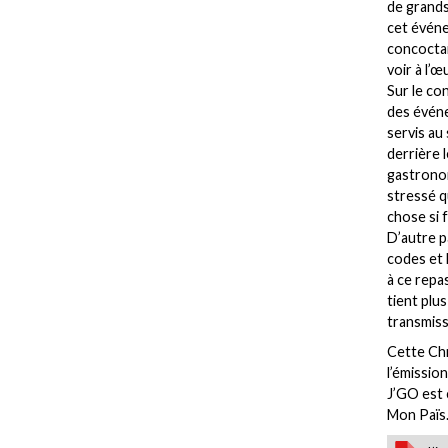
de grands
cet événe
concoctaie
voir à l’
Sur le con
des événe
servis au 
derrière 
gastronomi
stressé q
chose si f
D’autre pa
codes et 
à ce repa
tient plu
transmissi
Cette Chr
l’émissio
J’GO est 
Mon Païs