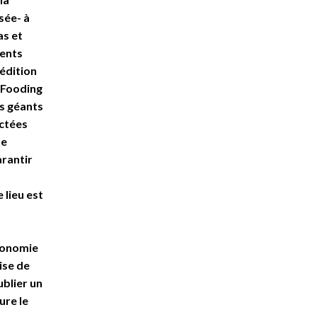
sée- à
as et
ments
 édition
d Fooding
es géants
octées
ne
arantir
 lieu est
tronomie
ise de
ublier un
ure le