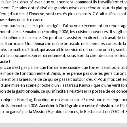
 cuisiniers, discuté avec eux ou encore vu comment ils travaillaient et v
ment. Certains ont réalisé de grandes mises en scène autour du plat qu
nt ; d’autres, à l’inverse, sont restés plus discrets. C’était intéressant
œuvre dans un autre cadre.
cept parisien, je serai plus mitigée. J’ai pu voir récemment un reportage
ments de la Semaine du Fooding 2006, les cuisines ouvertes. Il s’agit d
sein même de la cuisine. On peut ainsi assister en direct au travail de la
les fourneaux. Une démarche qui ne bouscule nullement les codes de la
e. Le maître d’hôtel, qui assurait le service droit comme un « i », sembl
u’à l’accoutumée. Servir directement, sous l’œil du chef de cuisine, n’es
acile !
rt, ce n’est pas parce que l’on dîne en cuisine que l’on en saisit pour au
le mode de fonctionnement. Ainsi, je ne pense pas que les gens qui ont 
s aient pris la mesure de ce qui se passait autour d’eux. Pour moi, cet e
s d’une mise en scène proche d’un « safari au Kenya » que d’une véritabl
on de la gastronomie, ce qui m’incite à relativiser la portée de ce conce
onique « Fooding, flou dingue ou vraie cuisine ? » est une des séquenc
n du 8 décembre 2006.
Accéder à l’Intégrale de cette émission
. Le Pl
co-organisé par la Mission Agrobiosciences, le Restaurant du J’GO et 
.