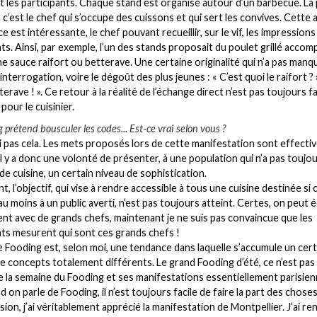
et les participants. Chaque stand est organisé autour d’un barbecue. La
 c’est le chef qui s’occupe des cuissons et qui sert les convives. Cette
e est intéressante, le chef pouvant recueillir, sur le vif, les impression
nts. Ainsi, par exemple, l’un des stands proposait du poulet grillé acco
ne sauce raifort ou betterave. Une certaine originalité qui n’a pas manq
’interrogation, voire le dégoût des plus jeunes : « C’est quoi le raifort ? »
terave ! ». Ce retour à la réalité de l’échange direct n’est pas toujours fa
pour le cuisinier.
 prétend bousculer les codes... Est-ce vrai selon vous ?
ai pas cela. Les mets proposés lors de cette manifestation sont effect
 Il y a donc une volonté de présenter, à une population qui n’a pas toujo
de cuisine, un certain niveau de sophistication.
, l’objectif, qui vise à rendre accessible à tous une cuisine destinée si c
 au moins à un public averti, n’est pas toujours atteint. Certes, on peut
nt avec de grands chefs, maintenant je ne suis pas convaincue que les
nts mesurent qui sont ces grands chefs !
le Fooding est, selon moi, une tendance dans laquelle s’accumule un cert
 concepts totalement différents. Le grand Fooding d’été, ce n’est pas
 la semaine du Fooding et ses manifestations essentiellement parisien
d on parle de Fooding, il n’est toujours facile de faire la part des choses
sion, j’ai véritablement apprécié la manifestation de Montpellier. J’ai r