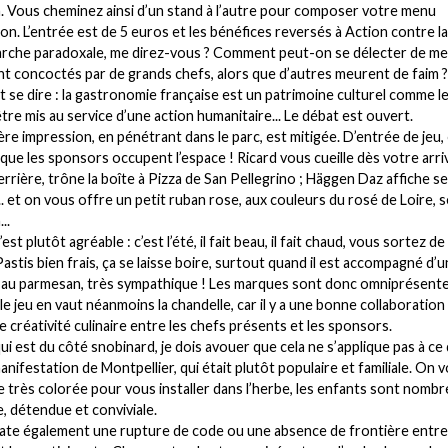
n. Vous cheminez ainsi d’un stand à l’autre pour composer votre menu
on. L’entrée est de 5 euros et les bénéfices reversés à Action contre la
rche paradoxale, me direz-vous ? Comment peut-on se délecter de me
 concoctés par de grands chefs, alors que d’autres meurent de faim 
 se dire : la gastronomie française est un patrimoine culturel comme l
être mis au service d’une action humanitaire... Le débat est ouvert.
re impression, en pénétrant dans le parc, est mitigée. D’entrée de jeu,
que les sponsors occupent l’espace ! Ricard vous cueille dès votre arr
derrière, trône la boîte à Pizza de San Pellegrino ; Häggen Daz affiche s
.. et on vous offre un petit ruban rose, aux couleurs du rosé de Loire, 
..
’est plutôt agréable : c’est l’été, il fait beau, il fait chaud, vous sortez de 
astis bien frais, ça se laisse boire, surtout quand il est accompagné d’u
au parmesan, très sympathique ! Les marques sont donc omniprésente
 le jeu en vaut néanmoins la chandelle, car il y a une bonne collaboration
e créativité culinaire entre les chefs présents et les sponsors.
ui est du côté snobinard, je dois avouer que cela ne s’applique pas à ce q
manifestation de Montpellier, qui était plutôt populaire et familiale. On 
 très colorée pour vous installer dans l’herbe, les enfants sont nombr
e, détendue et conviviale.
te également une rupture de code ou une absence de frontière entre 