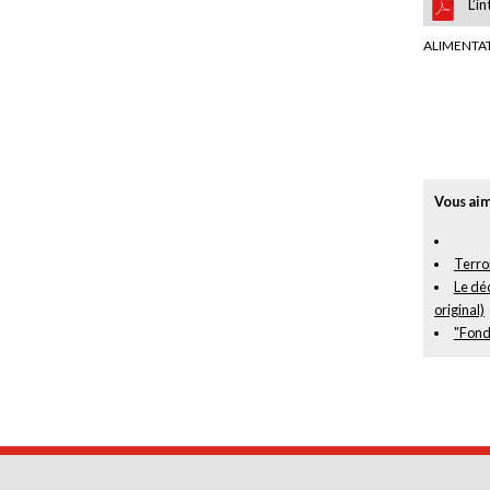
L’i
ALIMENTAT
Vous aim
Terro
Le déc
original)
"Fond 