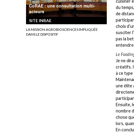
cuisiner 
CoRAE : une consultation multi-
du temps,
acteurs
de distanc
participa
SITE INRAE
choix d’u
LA MISSION AGROBIOSCIENCES IMPLIQUÉE
susciter l
DANS LE DISPOSITIF
pas la bet
entendre 
Le Fooding
Je ne dir
créatifs.
à ce type 
Maintenant
une élite
directeme
participa
Ensuite, 
nombre de
chose que
lors, quan
En conclu