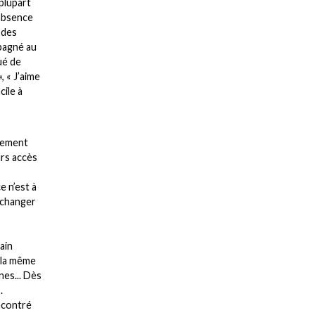
 plupart
 absence
s des
mpagné au
ué de
, « J’aime
cile à
ivement
urs accès
e n’est à
 échanger
ain
 la même
nes... Dès
.
encontré