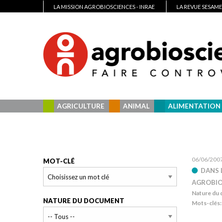
LA MISSION AGROBIOSCIENCES - INRAE
LA REVUE SESAME
AGRICULTURE
ANIMAL
ALIMENTATION
06/06/200
MOT-CLÉ
DANS 
AGROBIOS
Nature du
NATURE DU DOCUMENT
Mots-clés