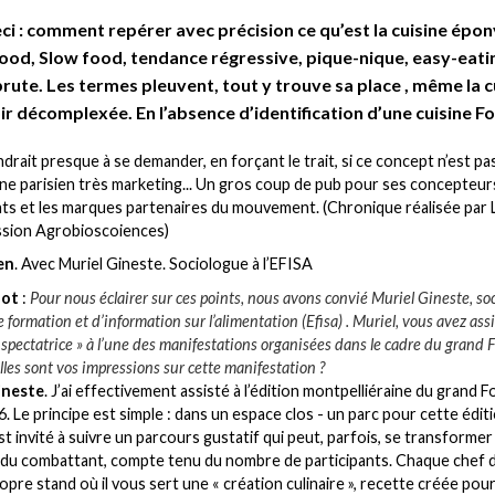
ci : comment repérer avec précision ce qu’est la cuisine épo
ood, Slow food, tendance régressive, pique-nique, easy-eati
brute. Les termes pleuvent, tout y trouve sa place , même la c
ir décomplexée. En l’absence d’identification d’une cuisine F
ndrait presque à se demander, en forçant le trait, si ce concept n’est pa
 parisien très marketing... Un gros coup de pub pour ses concepteurs
ts et les marques partenaires du mouvement. (Chronique réalisée par 
ission Agrobioscoiences)
en
. Avec Muriel Gineste. Sociologue à l’EFISA
lot
:
Pour nous éclairer sur ces points, nous avons convié Muriel Gineste, so
e formation et d’information sur l’alimentation (Efisa) . Muriel, vous avez ass
 spectatrice » à l’une des manifestations organisées dans le cadre du grand 
lles sont vos impressions sur cette manifestation ?
ineste
. J’ai effectivement assisté à l’édition montpelliéraine du grand 
. Le principe est simple : dans un espace clos - un parc pour cette éditi
est invité à suivre un parcours gustatif qui peut, parfois, se transformer
du combattant, compte tenu du nombre de participants. Chaque chef 
opre stand où il vous sert une « création culinaire », recette créée pou