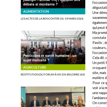
l’occasio
débats si mordants ?
dégustati
ALIMENTATION
Une déma
savamment
LES ACTES DE LA RENCONTRE DU 19 MARS 2026
également
qui peut 
Ma premiè
constate 
Pastis ; 
couleurs.
l’occasion.
Pesticides et santé humaine : un
Cela dit, c
sujet maltraité ?
Un petit P
AGRICULTURE
croquant 
site, mais
RESTITUTION DU FORUM À VIC-EN-BIGORRE (65)
matière d
Pour ce q
voir à la 
une nappe
l’ambianc
On consta