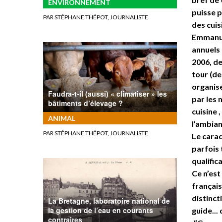
ENVIRONNEMENT
puisse p
PAR STÉPHANE THÉPOT, JOURNALISTE
des cuis
Emmanue
annuels 
2006, de
tour (de
organisé
Faudra-t-il (aussi) « climatiser » les
par les 
bâtiments d’élevage ?
cuisine 
ANIMAL
l’ambian
PAR STÉPHANE THÉPOT, JOURNALISTE
Le carac
parfois 
qualific
Ce n’est
français
distinct
La Bretagne, laboratoire national de
la gestion de l’eau en courants
guide...
contraires