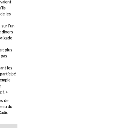
ivaient
’ils
 de les
 sur l’un
e dîners
 brigade
ait plus
t pas
tant les
participé
xemple
e
pt. »
es de
ateau du
Radio