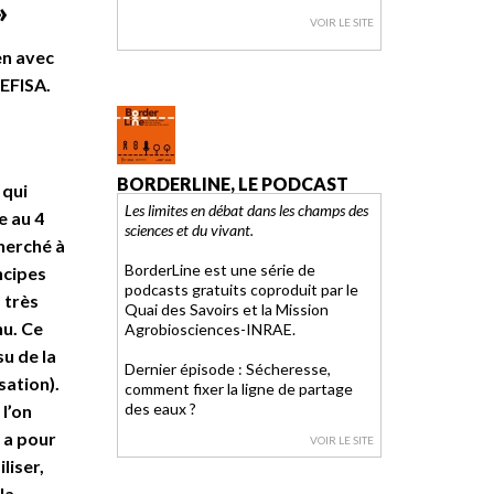
»
VOIR LE SITE
en avec
’EFISA.
BORDERLINE, LE PODCAST
 qui
Les limites en débat dans les champs des
e au 4
sciences et du vivant.
herché à
BorderLine est une série de
ncipes
podcasts gratuits coproduit par le
 très
Quai des Savoirs et la Mission
nu. Ce
Agrobiosciences-INRAE.
su de la
Dernier épisode : Sécheresse,
sation).
comment fixer la ligne de partage
des eaux ?
l’on
i a pour
VOIR LE SITE
liser,
la