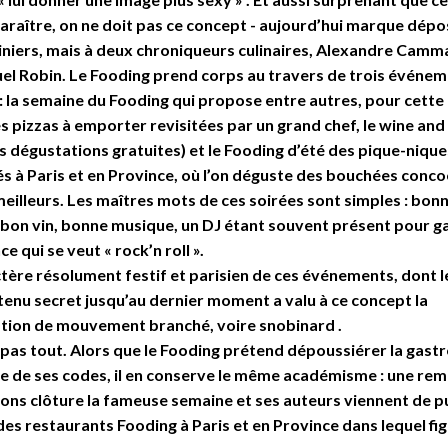
araître, on ne doit pas ce concept - aujourd’hui marque dépo
iniers, mais à deux chroniqueurs culinaires, Alexandre Camm
l Robin. Le Fooding prend corps au travers de trois événe
: la semaine du Fooding qui propose entre autres, pour cette
s pizzas à emporter revisitées par un grand chef, le wine an
s dégustations gratuites) et le Fooding d’été des pique-niqu
s à Paris et en Province, où l’on déguste des bouchées conc
meilleurs. Les maîtres mots de ces soirées sont simples : bon
, bon vin, bonne musique, un DJ étant souvent présent pour g
ce qui se veut « rock’n roll ».
tère résolument festif et parisien de ces événements, dont le
tenu secret jusqu’au dernier moment a valu à ce concept la
ation de mouvement branché, voire snobinard .
 pas tout. Alors que le Fooding prétend dépoussiérer la gas
e de ses codes, il en conserve le même académisme : une rem
ions clôture la fameuse semaine et ses auteurs viennent de p
 des restaurants Fooding à Paris et en Province dans lequel fig