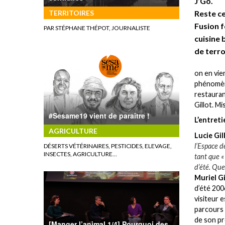
J’Go.
Reste ce
TERRITOIRES
Fusion f
PAR STÉPHANE THÉPOT, JOURNALISTE
cuisine 
de terro
on en vie
phénomène
restauran
Gillot. M
#Sesame19 vient de paraître !
L’entreti
AGRICULTURE
Lucie Gil
l’Espace d
DÉSERTS VÉTÉRINAIRES, PESTICIDES, ELEVAGE,
INSECTES, AGRICULTURE…
tant que «
d’été. Que
Muriel G
d’été 2006
visiteur 
parcours 
de son pr
[Manger l’animal 1/4] Pourquoi des