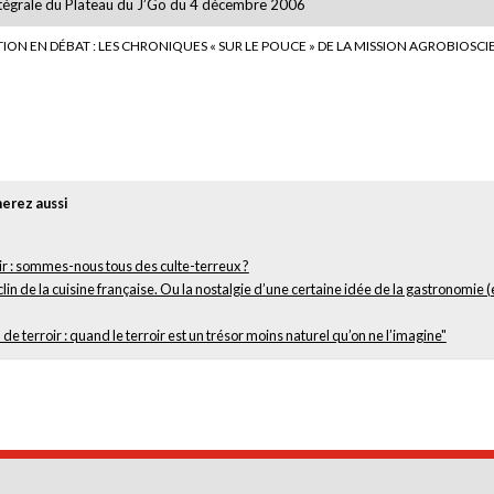
ntégrale du Plateau du J’Go du 4 décembre 2006
ION EN DÉBAT : LES CHRONIQUES « SUR LE POUCE » DE LA MISSION AGROBIOSCI
erez aussi
ir : sommes-nous tous des culte-terreux ?
lin de la cuisine française. Ou la nostalgie d’une certaine idée de la gastronomie (
de terroir : quand le terroir est un trésor moins naturel qu’on ne l’imagine"