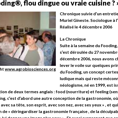
ding®, flou dingue ou vraie cuisine ? 
Chronique suivie d’un entreti
Muriel Gineste. Sociologue à l
Réalisé le 4 décembre 2006
La Chronique
Suite à la semaine du Fooding,
s’est déroulée du 27 novembr
décembre 2006, nous avons c
lever le voile sur quelques pri
ght
www.agrobiosciences.org
du Fooding, un concept certes
ludique mais qui reste mécon
néologisme, né en 1999, est is
ion de deux termes anglais : food (nourriture) et feeling (sen
ng, c’est d’abord une autre conception de la gastronomie, où 
avec sa tête, son esprit, avec son nez, avec ses yeux » , et qu
 de « déringardiser la gastronomie française , de la déculpabi
« lui donner une image plus sexy » . Et aussi surprenant que ce