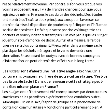
reste relativement moyenne. Par contre, si l’on vous dit que vos
voisins procèdent ainsi, il y a de grandes chances pour que vous
agissiez de même. Prenons le cas du
tri des déchets
. Des études
ont montré qu’il existe deux principaux axes pour favoriser ce
dernier : la mise à disposition de poubelles spécifiques et l’influence
sociale de proximité. Le fait que votre proche voisinage trie ses
déchets va vous y inciter d’autant plus. On voit par là que les
nudges
jouent un rôle d’amorce, de déclic. Au fur et à mesure, le fait de
trier ne sera plus contraignant. Mieux, jeter dans un même sac le
plastique, les déchets ménagers et le verre deviendra une
aberration. En associant les
nudges
avec de bonnes campagnes
d’information, on peut obtenir des effets sur le long terme.
Les
nudges
sont d’abord une initiative anglo-saxonne. Or la
culture anglo-saxonne diffère de notre culture latine. N’est-ce
pas là un obstacle ? Dans quelle mesure cette stratégie peut-
elle être mise en place en France ?
Les
nudges
ont effectivement été conceptualisés par deux auteurs
américains et les premières expérimentations conduites outre-
Atlantique. Or, on le sait, l’esprit de groupe et le phénomène de
contagion communautaire y fonctionne particulièrement bien. A