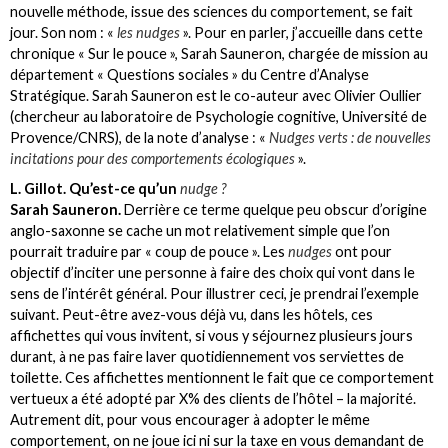
nouvelle méthode, issue des sciences du comportement, se fait
jour. Son nom : «
les nudges
». Pour en parler, j’accueille dans cette
chronique « Sur le pouce », Sarah Sauneron, chargée de mission au
département « Questions sociales » du Centre d’Analyse
Stratégique. Sarah Sauneron est le co-auteur avec Olivier Oullier
(chercheur au laboratoire de Psychologie cognitive, Université de
Provence/CNRS), de la note d’analyse : «
Nudges verts : de nouvelles
incitations pour des comportements écologiques
».
L. Gillot. Qu’est-ce qu’un
nudge ?
Sarah Sauneron.
Derrière ce terme quelque peu obscur d’origine
anglo-saxonne se cache un mot relativement simple que l’on
pourrait traduire par « coup de pouce ». Les
nudges
ont pour
objectif d’inciter une personne à faire des choix qui vont dans le
sens de l’intérêt général. Pour illustrer ceci, je prendrai l’exemple
suivant. Peut-être avez-vous déjà vu, dans les hôtels, ces
affichettes qui vous invitent, si vous y séjournez plusieurs jours
durant, à ne pas faire laver quotidiennement vos serviettes de
toilette. Ces affichettes mentionnent le fait que ce comportement
vertueux a été adopté par X% des clients de l’hôtel – la majorité.
Autrement dit, pour vous encourager à adopter le même
comportement, on ne joue ici ni sur la taxe en vous demandant de