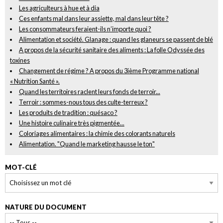
Les agriculteurs à hue et à dia
Ces enfants mal dans leur assiette, mal dans leur tête ?
Les consommateurs feraient-ils n’importe quoi ?
Alimentation et société. Glanage : quand les glaneurs se passent de blé
A propos de la sécurité sanitaire des aliments : La folle Odyssée des
toxines
Changement de régime ? A propos du 3ième Programme national
« Nutrition Santé ».
Quand les territoires raclent leurs fonds de terroir...
Terroir : sommes-nous tous des culte-terreux ?
Les produits de tradition : quésaco ?
Une histoire culinaire très pigmentée...
Coloriages alimentaires : la chimie des colorants naturels
Alimentation. "Quand le marketing hausse le ton"
MOT-CLÉ
NATURE DU DOCUMENT