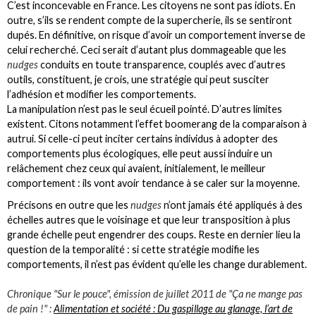
C’est inconcevable en France. Les citoyens ne sont pas idiots. En
outre, s’ils se rendent compte de la supercherie, ils se sentiront
dupés. En définitive, on risque d’avoir un comportement inverse de
celui recherché. Ceci serait d’autant plus dommageable que les
nudges
conduits en toute transparence, couplés avec d’autres
outils, constituent, je crois, une stratégie qui peut susciter
l’adhésion et modifier les comportements.
La manipulation n’est pas le seul écueil pointé. D’autres limites
existent. Citons notamment l’effet boomerang de la comparaison à
autrui. Si celle-ci peut inciter certains individus à adopter des
comportements plus écologiques, elle peut aussi induire un
relâchement chez ceux qui avaient, initialement, le meilleur
comportement : ils vont avoir tendance à se caler sur la moyenne.
Précisons en outre que les
nudges
n’ont jamais été appliqués à des
échelles autres que le voisinage et que leur transposition à plus
grande échelle peut engendrer des coups. Reste en dernier lieu la
question de la temporalité : si cette stratégie modifie les
comportements, il n’est pas évident qu’elle les change durablement.
Chronique "Sur le pouce", émission de juillet 2011 de "Ça ne mange pas
de pain !" :
Alimentation et société : Du gaspillage au glanage, l’art de