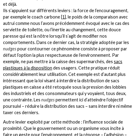
et déjà.
Ils s’appuient sur différents leviers : la force de l’encouragement,
par exemple le coach carbone
[
1
]
, le poids de la comparaison avec
autrui comme nous l’avons précédemment évoqué avec le cas des
serviette de toilette, ou l’inertie au changement, cette douce
paresse qui est la nôtre lorsqu’il s’agit de modifier nos
comportements. Dans ce dernier cas, la stratégie adoptée par les
nudges
pour contourner ce phénomène consiste à proposer par
défaut l’option la plus respectueuse de l’environnement. Par
exemple, ne pas mettre à la caisse des supermarchés, des
sacs
plastiques à la disposition
des usagers. Cette pratique réduit
considérablement leur utilisation. Cet exemple est d’autant plus
intéressant que la loi visant à interdire la distribution de sacs
plastiques en caisse a été retoquée sous la pression des lobbies
des industriels et des consommateurs qui y voyaient, tous deux,
une contrainte. Les
nudges
permettent ici d’atteindre l’objectif
poursuivi – réduire la distribution des sacs – sans interdire ni même
taxer ces derniers.
Autre levier exploité par cette méthode : l’influence sociale de
proximité. Que le gouvernement ou un organisme vous incite à
faire un geste pour l’environnement, et la réponse – l’adhésion –