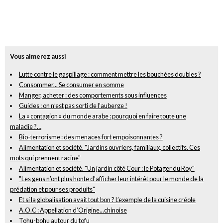
Vous aimerez aussi
Lutte contre le gaspillage : comment mettre les bouchées doubles ?
Consommer... Se consumer en somme
Manger, acheter : des comportements sous influences
Guides : on n’est pas sorti de l’auberge !
La « contagion » du monde arabe : pourquoi en faire toute une
maladie ?…
Bio-terrorisme : des menaces fort empoisonnantes ?
Alimentation et société. "Jardins ouvriers, familiaux, collectifs. Ces
mots qui prennent racine"
Alimentation et société. "Un jardin côté Cour : le Potager du Roy"
"Les gens n’ont plus honte d’afficher leur intérêt pour le monde de la
prédation et pour ses produits"
Et si la globalisation avait tout bon ? L’exemple de la cuisine créole
A.O.C : Appellation d’Origine...chinoise
Tohu-bohu autour du tofu