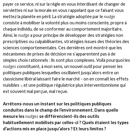
payer ce service, ni sur la règle en vous interdisant de changer de
serviettes ni sur la morale en vous rappelant que ce faisant vous
mettez la planète en péril. La stratégie adoptée par le
nudge
consiste à mobiliser la volonté plus ou moins consciente, propre à
chaque individu, de se conformer au comportement majoritaire.
Ainsi, le
nudge
a pour principe de développer des stratégies non
prescriptives ou culpabilisantes, stratégies issues des théories des
sciences comportementales. Ces dernières ont montré que les
mécanismes de prises de décision ne s’apparentent pas à de
simples choix rationnels : ils sont plus complexes. Voilà pourquoi les
nudges
constituent, à mon sens, un nouvel outil pour penser les
politiques publiques lesquelles oscillaient jusqu’alors entre un
classicisme libéral laissant faire le marché - on en connaît les effets
nuisibles -, et une politique régulatrice plus interventionnisme qui
est souvent mal perçue, mal reçue.
Arrêtons-nous un instant sur les politiques publiques
conduites dans le champ de l’environnement. Dans quelle
mesure les
nudges
se différencient-ils des outils
habituellement mobilisés par celles-ci ? Quels étaient les types
d’actions mis en place jusqu’alors ? Et leurs limites ?