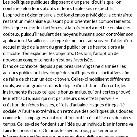
Les politiques publiques disposent d’un panel d’outils que l’on
combine selon leurs atouts et leurs faiblesses respectifs.
L’approche réglementaire a été longtemps privilégiée, la contrainte
restant un mécanisme puissant pour orienter les comportements.
Reste que ce mode d’action est à la fois lourd à mettre en place et
coûteux, puisqu’il requiert des moyens humains pour contrôler son
application. Par ailleurs, ce type de mesure fait souvent l’objet d’un
accueil mitigé de la part du grand public ; on se heurte alors à la
difficulté d’en expliquer les objectifs. Dès lors, l’adoption de
nouveaux comportements n’est pas favorisée.
Dans ce contexte, depuis à peu près une vingtaine d’années, les
acteurs publics ont développé des politiques dites incitatives afin
de faire de chacun un éco-citoyen. Celles-ci mobilisent différents
outils, avec un gradient dans le degré d’incitation : d’un côté, les
instruments fiscaux tel que le bonus-malus, qui ont certes prouvé
leur efficacité, mais qui ont par ailleurs des effets pervers –
création de niches fiscales, effets d’aubaine, risques d’inégalité
sociale. A l’autre extrémité, on retrouve des politiques plus douces
comme les campagnes d’information, outil très utilisé ces derniers
temps. Celles-ci se fondent sur l’idée qu’un individu bien informé va
faire les bons choix. Or, nous le savons tous, posséder une
information pertinente sur une conduite nuisible ne nous amène