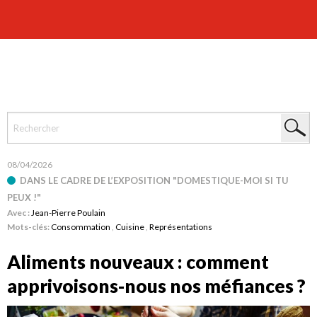
08/04/2026
DANS LE CADRE DE L’EXPOSITION "DOMESTIQUE-MOI SI TU
PEUX !"
Avec :
Jean-Pierre Poulain
Mots-clés:
Consommation
,
Cuisine
,
Représentations
Aliments nouveaux : comment
apprivoisons-nous nos méfiances ?