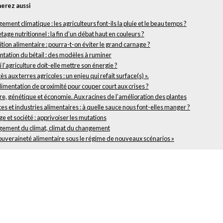
erez aussi
ment climatique : les agriculteurs font-ils la pluie et le beau temps ?
tage nutritionnel : la fin d’un débat haut en couleurs ?
tion alimentaire : pourra-t-on éviter le grand carnage ?
ntation du bétail : des modèles à ruminer
 l’agriculture doit-elle mettre son énergie ?
cès aux terres agricoles : un enjeu qui refait surface(s) ».
imentation de proximité pour couper court aux crises ?
re, génétique et économie. Aux racines de l’amélioration des plantes
es et industries alimentaires : à quelle sauce nous font-elles manger ?
e et société : apprivoiser les mutations
ement du climat, climat du changement
souveraineté alimentaire sous le régime de nouveaux scénarios »