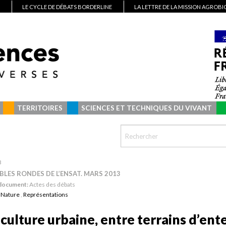
LE CYCLE DE DÉBATS BORDERLINE
LA LETTRE DE LA MISSION AGROB
TERRITOIRES
SCIENCES ET TECHNIQUES DU VIVANT
3
ABLES RONDES DE L’ENSAT. MARS 2013
 document:
Actes des débats
:
Nature
,
Représentations
iculture urbaine, entre terrains d’ent