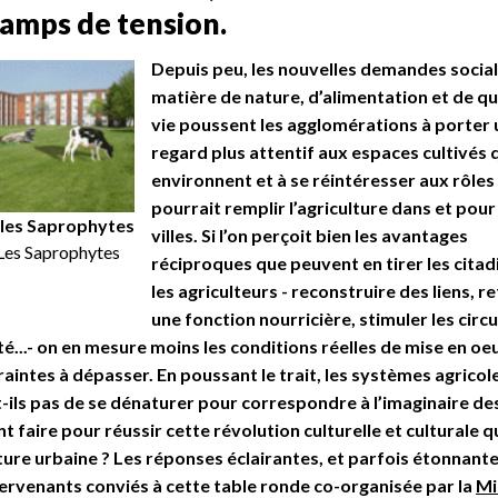
hamps de tension.
Depuis peu, les nouvelles demandes social
matière de nature, d’alimentation et de qu
vie poussent les agglomérations à porter 
regard plus attentif aux espaces cultivés q
environnent et à se réintéresser aux rôles
pourrait remplir l’agriculture dans et pour
 les Saprophytes
villes. Si l’on perçoit bien les avantages
 Les Saprophytes
réciproques que peuvent en tirer les citad
les agriculteurs - reconstruire des liens, r
une fonction nourricière, stimuler les circu
é...- on en mesure moins les conditions réelles de mise en oe
raintes à dépasser. En poussant le trait, les systèmes agricol
-ils pas de se dénaturer pour correspondre à l’imaginaire des 
faire pour réussir cette révolution culturelle et culturale q
lture urbaine ? Les réponses éclairantes, et parfois étonnante
tervenants conviés à cette table ronde co-organisée par la
Mi