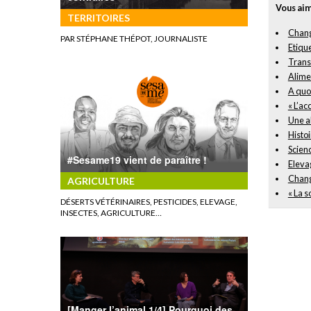
Vous aim
TERRITOIRES
Change
PAR STÉPHANE THÉPOT, JOURNALISTE
Etique
Transi
Alime
A quoi
« L’ac
Une al
Histoi
Scienc
#Sesame19 vient de paraître !
Elevag
Chang
AGRICULTURE
« La 
DÉSERTS VÉTÉRINAIRES, PESTICIDES, ELEVAGE,
INSECTES, AGRICULTURE…
[Manger l’animal 1/4] Pourquoi des