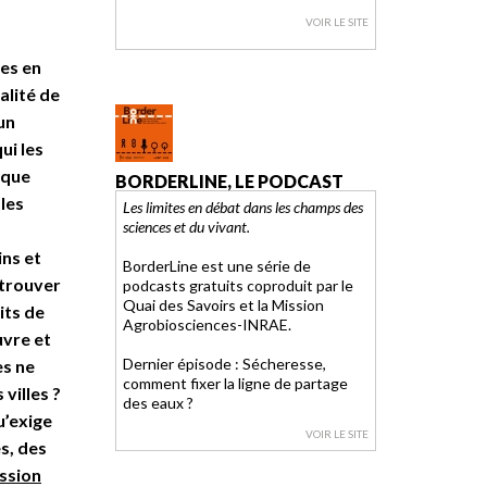
VOIR LE SITE
es en
alité de
un
ui les
 que
BORDERLINE, LE PODCAST
 les
Les limites en débat dans les champs des
sciences et du vivant.
ins et
BorderLine est une série de
etrouver
podcasts gratuits coproduit par le
Quai des Savoirs et la Mission
its de
Agrobiosciences-INRAE.
uvre et
Dernier épisode : Sécheresse,
es ne
comment fixer la ligne de partage
villes ?
des eaux ?
u’exige
VOIR LE SITE
s, des
ssion