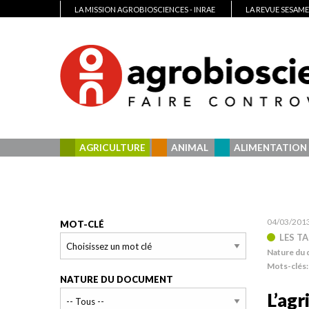
LA MISSION AGROBIOSCIENCES - INRAE
LA REVUE SESAME
AGRICULTURE
ANIMAL
ALIMENTATION
04/03/201
MOT-CLÉ
LES T
Nature du
Mots-clés
NATURE DU DOCUMENT
L’agr