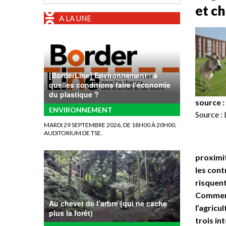
et c
A LA UNE
[BorderLine] Environnement : à
quelles conditions faire l’économie
du plastique ?
source :
ENVIRONNEMENT
Source :
MARDI 29 SEPTEMBRE 2026, DE 18H00 À 20H00,
AUDITORIUM DE TSE.
proximit
les cont
risquent
Comment 
Au chevet de l’arbre (qui ne cache
l’agricu
plus la forêt)
trois in