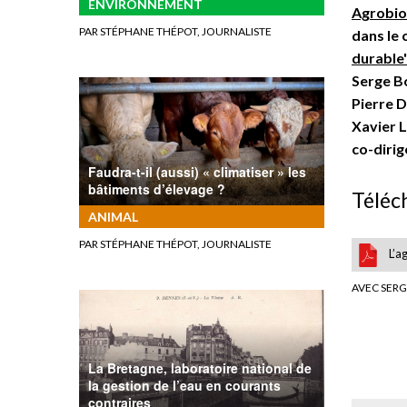
ENVIRONNEMENT
Agrobio
PAR STÉPHANE THÉPOT, JOURNALISTE
dans le
durable
Serge Bo
Pierre D
Xavier L
co-dirig
Faudra-t-il (aussi) « climatiser » les
bâtiments d’élevage ?
Téléc
ANIMAL
PAR STÉPHANE THÉPOT, JOURNALISTE
L’a
AVEC SERG
La Bretagne, laboratoire national de
la gestion de l’eau en courants
contraires