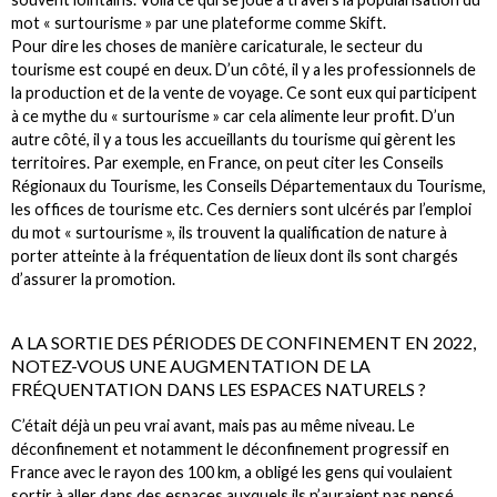
mot « surtourisme » par une plateforme comme Skift.
Pour dire les choses de manière caricaturale, le secteur du
tourisme est coupé en deux. D’un côté, il y a les professionnels de
la production et de la vente de voyage. Ce sont eux qui participent
à ce mythe du « surtourisme » car cela alimente leur profit. D’un
autre côté, il y a tous les accueillants du tourisme qui gèrent les
territoires. Par exemple, en France, on peut citer les Conseils
Régionaux du Tourisme, les Conseils Départementaux du Tourisme,
les offices de tourisme etc. Ces derniers sont ulcérés par l’emploi
du mot « surtourisme », ils trouvent la qualification de nature à
porter atteinte à la fréquentation de lieux dont ils sont chargés
d’assurer la promotion.
A LA SORTIE DES PÉRIODES DE CONFINEMENT EN 2022,
NOTEZ-VOUS UNE AUGMENTATION DE LA
FRÉQUENTATION DANS LES ESPACES NATURELS ?
C’était déjà un peu vrai avant, mais pas au même niveau. Le
déconfinement et notamment le déconfinement progressif en
France avec le rayon des 100 km, a obligé les gens qui voulaient
sortir à aller dans des espaces auxquels ils n’auraient pas pensé