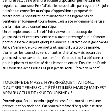
s’empresse… de ne prendre aucune disposition permettant de
réguler ce tourisme. En réalité, elle ne souhaite pas réguler ! En juin
dernier, un conseiller municipal d’opposition a proposé de
restreindre la possibilité de transformer les logements de
vénitiens en logement touristique. Cela a été évidemment refusé
par la majorité du conseil municipal.
Un exemple amusant. J’ai été interviewé par beaucoup de
journalistes et certains d’entre eux m’ont interrogé sur le fameux
portique installé depuis quelques années à l’arrivée de la gare Santa
Julia, à Venise. Celui-ci permettrait, quand il y a trop de monde,
d’orienter les touristes vers un autre itinéraire. Mais aucun des
journalistes ne savait que ce portique était du toc, il a été construit
pour la photo et médiatisé dans le monde entier. Ensuite, on l’a mis
au rayon des accessoires et plus jamais sorti. C’était de la com’.
TOURISME DE MASSE, HYPERFRÉQUENTATION…
D’AUTRES TERMES ONT ÉTÉ UTILISÉS MAIS QUAND EST
APPARU CELUI DE « SURTOURISME » ?
Pouvoir qualifier un nombre jugé excessif de touristes est une
préoccupation ancienne. On pourrait même dire qu’elle est aussi