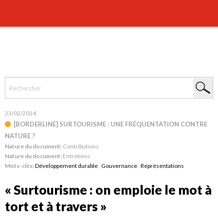
23/02/2024
[BORDERLINE] SURTOURISME : UNE FRÉQUENTATION CONTRE
NATURE ?
Nature du document:
Contributions
Nature du document:
Entretiens
Mots-clés:
Développement durable
,
Gouvernance
,
Représentations
« Surtourisme : on emploie le mot à
tort et à travers »