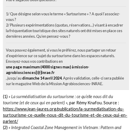
1/ Que désigne selon vous le terme « Surtourisme » ? A quoi l’associez-
vous ?
2/ Plusieurs expérimentations (quotas, réservations...) visant à encadrer
la fréquentation touristique des sites naturels ont été mises en place ces
dernières années. Qu’en pensez-vous ?
Vous pouvez également, si vous le préférez, nous partager un retour
d’expérience sur ce sujet du surtourisme dans les espaces naturels.
Envoyez-nous vos contributions en
une page maximum (4000 signes max) à mission-
agrobiosciences[@]inrae.fr
, jusqu’au
dimanche 14 avril 2024
. Après validation, celle-ci sera publiée
sur le magazine Web de la Mission Agrobiosciences-INRAE.
(1)
« La surmédiatisation du surtourisme : ce qu’elle nous dit du
tourisme (et de ceux qui en parlent) »
, par Rémy Knafou. Source :
https://www.jean-jaures.org/publication/la-surmediatisation-du-
surtourisme-ce-quelle-nous-dit-du-tourisme-et-de-ceux-qui-en-
parlent/
(2)
« Integrated Coastal Zone Management in Vietnam : Pattern and