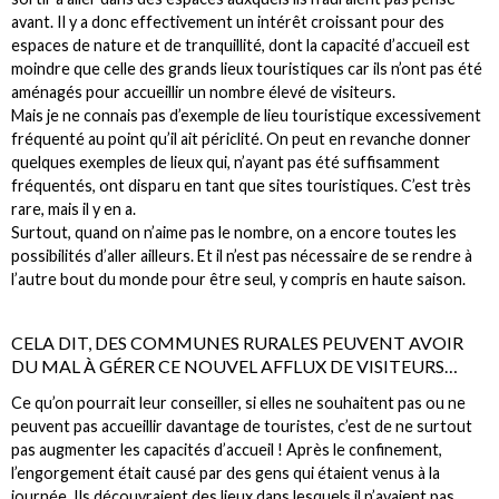
avant. Il y a donc effectivement un intérêt croissant pour des
espaces de nature et de tranquillité, dont la capacité d’accueil est
moindre que celle des grands lieux touristiques car ils n’ont pas été
aménagés pour accueillir un nombre élevé de visiteurs.
Mais je ne connais pas d’exemple de lieu touristique excessivement
fréquenté au point qu’il ait périclité. On peut en revanche donner
quelques exemples de lieux qui, n’ayant pas été suffisamment
fréquentés, ont disparu en tant que sites touristiques. C’est très
rare, mais il y en a.
Surtout, quand on n’aime pas le nombre, on a encore toutes les
possibilités d’aller ailleurs. Et il n’est pas nécessaire de se rendre à
l’autre bout du monde pour être seul, y compris en haute saison.
CELA DIT, DES COMMUNES RURALES PEUVENT AVOIR
DU MAL À GÉRER CE NOUVEL AFFLUX DE VISITEURS…
Ce qu’on pourrait leur conseiller, si elles ne souhaitent pas ou ne
peuvent pas accueillir davantage de touristes, c’est de ne surtout
pas augmenter les capacités d’accueil ! Après le confinement,
l’engorgement était causé par des gens qui étaient venus à la
journée. Ils découvraient des lieux dans lesquels il n’avaient pas