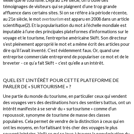
vieille que le tourisme. Déjà au 19e siècle, on trouve des
témoignages de visiteurs qui se plaignent d’une trop grande
affluence dans certains sites. Si on se réfère à la période récente,
au 21e siècle, le mot
overtourism
est apparu en 2008 dans un article
scientifique(2). Et la popularisation du mot à l’échelle mondiale est
imputable à l’une des principales plateformes d’informations sur le
voyage et le tourisme, l’entreprise américaine Skift. Son directeur
s’est pleinement approprié le mot et a même écrit des articles pour
dire qu’il l’avait inventé. C’est évidemment faux. Or, quand une
entreprise commerciale entreprend de populariser ce mot et de le
breveter - ce qu’a fait Skift – c’est qu’elle a un intérêt.
QUEL EST L’INTÉRÊT POUR CETTE PLATEFORME DE
PARLER DE « SURTOURISME » ?
Une partie du monde du tourisme, en particulier ceux qui vendent
des voyages vers des destinations hors des sentiers battus, ont un
intérêt manifeste à se servir du « surtourisme » comme d’un
repoussoir, synonyme de tourisme de masse des classes
populaires. Cela permet de vendre de la distinction à ceux qui en
ont les moyens, en forfaitisant très cher des voyages le plus
souvent lointains. Voilà ce qui se joue à travers la popularisation du