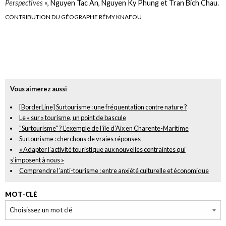
Perspectives »
, Nguyen Tac An, Nguyen Ky Phung et Tran Bich Chau.
CONTRIBUTION DU GÉOGRAPHE RÉMY KNAFOU
Vous aimerez aussi
[BorderLine] Surtourisme : une fréquentation contre nature ?
Le « sur » tourisme, un point de bascule
"Surtourisme" ? L’exemple de l’île d’Aix en Charente-Maritime
Surtourisme : cherchons de vraies réponses
« Adapter l’activité touristique aux nouvelles contraintes qui
s’imposent à nous »
Comprendre l’anti-tourisme : entre anxiété culturelle et économique
MOT-CLÉ