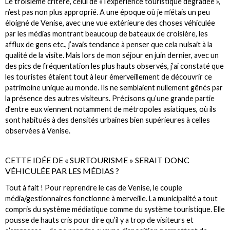
Le troisième critère, celui de « l’expérience touristique dégradée »,
n’est pas non plus approprié. A une époque où je m’étais un peu
éloigné de Venise, avec une vue extérieure des choses véhiculée
par les médias montrant beaucoup de bateaux de croisière, les
afflux de gens etc., j’avais tendance à penser que cela nuisait à la
qualité de la visite. Mais lors de mon séjour en juin dernier, avec un
des pics de fréquentation les plus hauts observés, j’ai constaté que
les touristes étaient tout à leur émerveillement de découvrir ce
patrimoine unique au monde. Ils ne semblaient nullement gênés par
la présence des autres visiteurs. Précisons qu’une grande partie
d’entre eux viennent notamment de métropoles asiatiques, où ils
sont habitués à des densités urbaines bien supérieures à celles
observées à Venise.
CETTE IDÉE DE « SURTOURISME » SERAIT DONC
VÉHICULÉE PAR LES MÉDIAS ?
Tout à fait ! Pour reprendre le cas de Venise, le couple
média/gestionnaires fonctionne à merveille. La municipalité a tout
compris du système médiatique comme du système touristique. Elle
pousse de hauts cris pour dire qu’il y a trop de visiteurs et