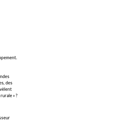
oppement.
andes
es, des
évèlent
rurale » ?
esseur