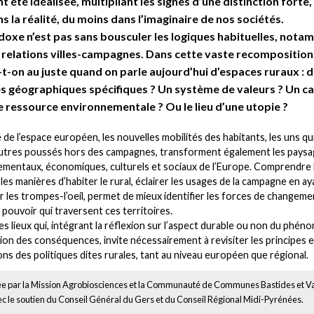
nt été idéalisée, multipliant les signes d’une distinction forte, 
ns la réalité, du moins dans l’imaginaire de nos sociétés.
oxe n’est pas sans bousculer les logiques habituelles, not
 relations villes-campagnes. Dans cette vaste recomposition
t-on au juste quand on parle aujourd’hui d’espaces ruraux : 
s géographiques spécifiques ? Un système de valeurs ? Un c
e ressource environnementale ? Ou le lieu d’une utopie ?
e de l’espace européen, les nouvelles mobilités des habitants, les uns qui
s autres poussés hors des campagnes, transforment également les pays
mentaux, économiques, culturels et sociaux de l’Europe. Comprendre 
 les manières d’habiter le rural, éclairer les usages de la campagne en ay
r les trompes-l’oeil, permet de mieux identifier les forces de changemen
 pouvoir qui traversent ces territoires.
es lieux qui, intégrant la réflexion sur l’aspect durable ou non du phén
ation des conséquences, invite nécessairement à revisiter les principes e
ons des politiques dites rurales, tant au niveau européen que régional.
e par la Mission Agrobiosciences et la Communauté de Communes Bastides et Va
c le soutien du Conseil Général du Gers et du Conseil Régional Midi-Pyrénées.