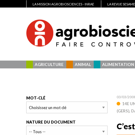
LA MISSION AGROBIOSCIENCES - INRAE
LA REVUE SESAME
AGRICULTURE
ANIMAL
ALIMENTATION
03/03/200
MOT-CLÉ
14E UN
(GERS), 
NATURE DU DOCUMENT
C’est