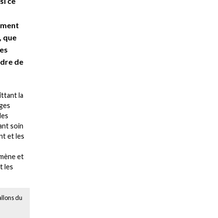
si ce
amment
, que
des
adre de
ttant la
ages
les
ant soin
t et les
omène et
t les
llons du