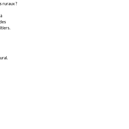
s ruraux ?
 à
 des
tiers.
ural.