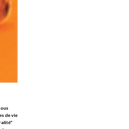
sous
es de vie
ralité"