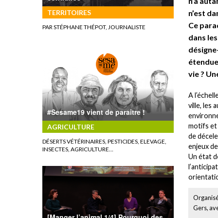
n’a auta
n’est da
TERRITOIRES
Ce parad
PAR STÉPHANE THÉPOT, JOURNALISTE
dans les
désigne-
étendue
vie ? Un
A l’échell
ville, le
#Sesame19 vient de paraître !
environne
motifs et
AGRICULTURE
de décele
DÉSERTS VÉTÉRINAIRES, PESTICIDES, ELEVAGE,
enjeux de
INSECTES, AGRICULTURE…
Un état d
l’anticip
orientati
Organisé
Gers, ave
[Manger l’animal 1/4] Pourquoi des