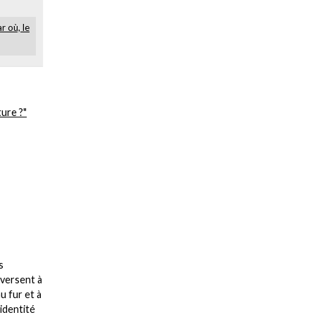
r où, le
ture ?"
s
aversent à
u fur et à
’identité