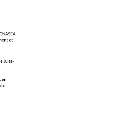
u CNASEA,
ment et
e Jules-
s en
nte