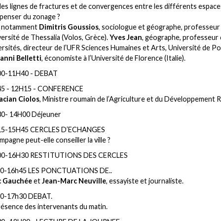
es lignes de fractures et de convergences entre les différents espace
penser du zonage ?
 notamment
Dimitris Goussios
, sociologue et géographe, professeur
versité de Thessalia (Volos, Grèce).
Yves Jean
, géographe, professeur
rsités, directeur de l’UFR Sciences Humaines et Arts, Université de Poi
anni Belletti
, économiste à l’Université de Florence (Italie).
0-11H40 - DEBAT
5 - 12H15 - CONFERENCE
acian Ciolos
, Ministre roumain de l’Agriculture et du Développement R
0- 14H00 Déjeuner
15-15H45 CERCLES D’ECHANGES
mpagne peut-elle conseiller la ville ?
00-16H30 RESTITUTIONS DES CERCLES
0-16h45 LES PONCTUATIONS DE..
c Gauchée
et
Jean-Marc Neuville
, essayiste et journaliste.
0-17h30 DEBAT.
résence des intervenants du matin.