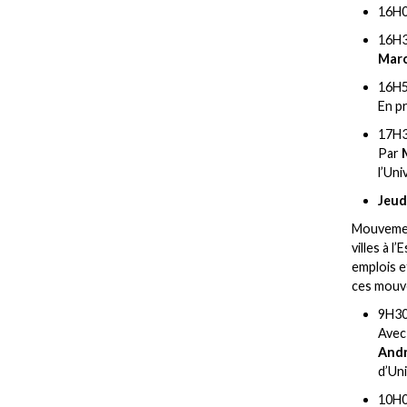
16H
16H3
Mar
16H5
En p
17H3
Par
l’Un
Jeud
Mouvement
villes à l
emplois e
ces mouve
9H30
Ave
Andr
d’Uni
10H0