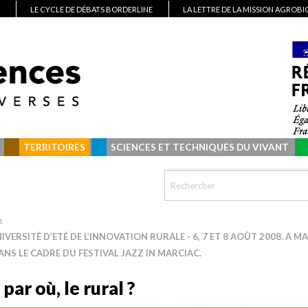
LE CYCLE DE DÉBATS BORDERLINE
LA LETTRE DE LA MISSION AGROB
TERRITOIRES
SCIENCES ET TECHNIQUES DU VIVANT
8
IVERSITÉ D’ETÉ DE L’INNOVATION RURALE - 6, 7 ET 8 AOÛT 2008. A M
DANS LE CADRE DU FESTIVAL JAZZ IN MARCIAC.
 par où, le rural ?