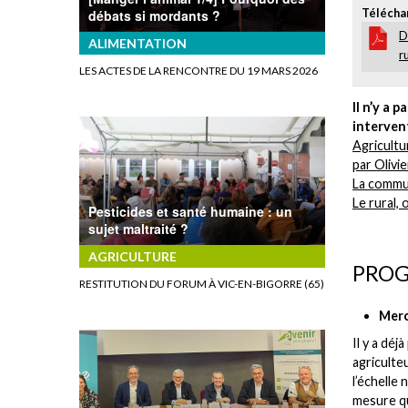
Télécha
débats si mordants ?
D
ALIMENTATION
r
LES ACTES DE LA RENCONTRE DU 19 MARS 2026
Il n’y a 
interven
Agricultur
par Olivi
La commun
Le rural, o
Pesticides et santé humaine : un
sujet maltraité ?
AGRICULTURE
PRO
RESTITUTION DU FORUM À VIC-EN-BIGORRE (65)
Merc
Il y a déj
agriculte
l’échelle
mesure qu