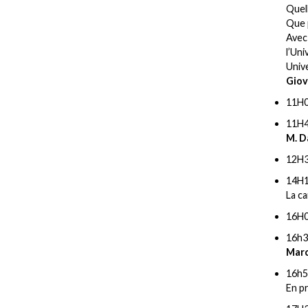
Quell
Que 
Avec
l’Uni
Unive
Giov
11H0
11H4
M. D
12H3
14H
La ca
16H
16h3
Mar
16h5
En p