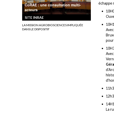
échappe m
CoRAE : une consultation multi-
acteurs
10H0
Ouve
SITE INRAE
10H1
LA MISSION AGROBIOSCIENCES IMPLIQUÉE
DANS LE DISPOSITIF
Ave
Brux
pourq
10H3
Ave
Vern
Géra
d’Ar
hist
d’ho
11h
12h3
14H
La ru