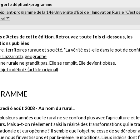
rger le dépliant-programme
épliant-programme de la 14è Université d’Eté de l’Innovation Rurale "C’est pa
ural ?"
pas d’Actes de cette édition. Retrouvez toute fois ci-dessous, les
tions publiées
e, territoires ruraux et société. "La vérité est-elle dans le pot de confi
er Lazzarotti, géographe
e rurale ne grandit pas. Elle se remplit. Elle devient obèse.
bjet indéfini ? (article original)
GRAMME
redi 6 août 2008 - Au nom du rural...
à plusieurs années que le rural ne se confond plus avec l’agriculture et le
urs. Mais a-t-on réellement saisi la réalité des transformations qui le tr
 nationale et européenne ? Il semble que l’objet ne cesse de se dérober a
e nous l’investissons et par là-même, le modifions. Lieux indécis dont l