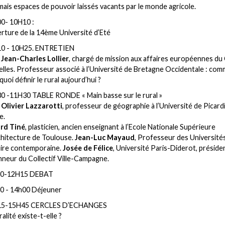
ais espaces de pouvoir laissés vacants par le monde agricole.
0- 10H10 :
rture de la 14ème Université d’Eté
0 - 10H25. ENTRETIEN
c
Jean-Charles Lollier
, chargé de mission aux affaires européennes d
elles. Professeur associé à l’Université de Bretagne Occidentale : com
uoi définir le rural aujourd’hui ?
0 -11H30 TABLE RONDE « Main basse sur le rural »
c
Olivier Lazzarotti
, professeur de géographie à l’Université de Picardi
e.
rd Tiné
, plasticien, ancien enseignant à l’Ecole Nationale Supérieure
chitecture de Toulouse.
Jean-Luc Mayaud
, Professeur des Université
oire contemporaine.
Josée de Félice
, Université Paris-Diderot, préside
nneur du Collectif Ville-Campagne.
30-12H15 DEBAT
0 - 14h00 Déjeuner
15-15H45 CERCLES D’ECHANGES
ralité existe-t-elle ?