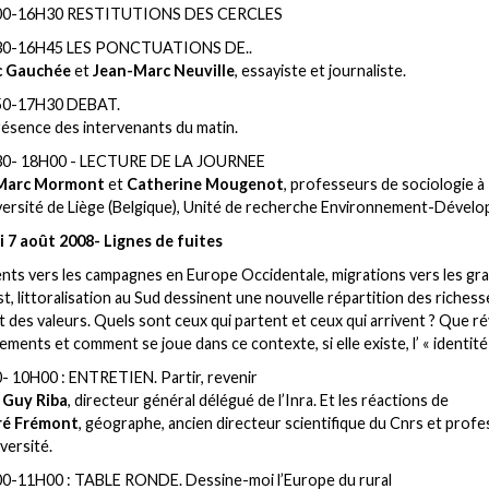
00-16H30 RESTITUTIONS DES CERCLES
0-16H45 LES PONCTUATIONS DE..
c Gauchée
et
Jean-Marc Neuville
, essayiste et journaliste.
0-17H30 DEBAT.
résence des intervenants du matin.
0- 18H00 - LECTURE DE LA JOURNEE
Marc Mormont
et
Catherine Mougenot
, professeurs de sociologie à
iversité de Liège (Belgique), Unité de recherche Environnement-Dével
i 7 août 2008- Lignes de fuites
s vers les campagnes en Europe Occidentale, migrations vers les gr
’Est, littoralisation au Sud dessinent une nouvelle répartition des richess
t des valeurs. Quels sont ceux qui partent et ceux qui arrivent ? Que r
ments et comment se joue dans ce contexte, si elle existe, l’ « identité 
- 10H00 : ENTRETIEN. Partir, revenir
c
Guy Riba
, directeur général délégué de l’Inra. Et les réactions de
é Frémont
, géographe, ancien directeur scientifique du Cnrs et prof
versité.
0-11H00 : TABLE RONDE. Dessine-moi l’Europe du rural