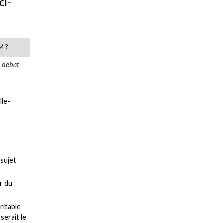
ci-
M ?
e débat
lle-
 sujet
r du
ritable
serait le