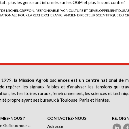
tat : plus les gens sont informés sur les OGM et plus ils sont contre."
 DE MICHEL GRIFFON, RESPONSABLE "AGRICULTURE ET DÉVELOPPEMENT DURAB
NATIONALE POUR LA RECHERCHE (ANR), ANCIEN DIRECTEUR SCIENTIFIQUE DU CI
 1999,
la Mission Agrobiosciences est un centre national de m
de repérer les signaux faibles et d’analyser les tensions qui trav
ation, les territoires ruraux, l’environnement, les sciences et techniq
nité propre ayant ses bureaux à Toulouse, Paris et Nantes.
MES-NOUS ?
CONTACTEZ-NOUS
REJOIG
e Guilloux nous a
Adresse