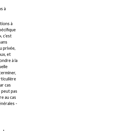
ns à
tions à
pécifique
, c’est
sans
u privée,
ux, et
ondre à la
uelle
terminer,
ticulière
par cas
e peut pas
re au cas
énérales -