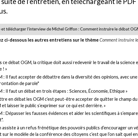
a suite de l’entretien, en téléchargeant le PDF 
us.
e et télécharger l’interview de Michel Griffon : Comment instruire le débat OG
z ci-dessous les autres entretiens sur le thème
Comment instruire l
 ce débat OGM, la critique doit aussi redevenir le travail de la science e
 ! »
: Il faut accepter de débattre dans la diversité des opinions, avec une
rontation de parole"
: Il faut un débat en trois étapes : Sciences, Économie, Ethique »
ttre en débat les OGM c’est peut-être accepter de quitter le champ du
t laisser le public s’exprimer sur ce qui est derrière. »
: Dépasser les fausses évidences et aider les scientifiques à s’empare
".
n assiste à un refus frénétique des pouvoirs publics d’encourager un vé
 sur le modèle de la conférence des citoyens c’est que l’on sait quel en 