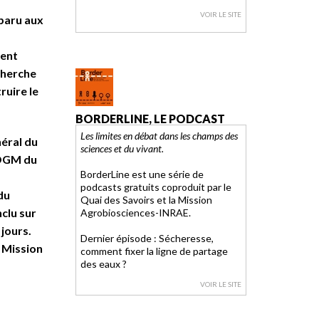
VOIR LE SITE
 paru aux
ment
cherche
ruire le
BORDERLINE, LE PODCAST
Les limites en débat dans les champs des
néral du
sciences et du vivant.
 OGM du
BorderLine est une série de
podcasts gratuits coproduit par le
du
Quai des Savoirs et la Mission
nclu sur
Agrobiosciences-INRAE.
jours.
Dernier épisode : Sécheresse,
 Mission
comment fixer la ligne de partage
des eaux ?
VOIR LE SITE