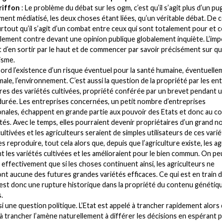
riffon
: Le problème du débat sur les ogm, c’est qu’il s’agit plus d’un pug
ment médiatisé, les deux choses étant liées, qu’un véritable débat. De c
urtout qu’il s’agit d’un combat entre ceux qui sont totalement pour et c
lement contre devant une opinion publique globalement inquiète. L’im
t d’en sortir par le haut et de commencer par savoir précisément sur q
isme.
bord l’existence d’un risque éventuel pour la santé humaine, éventuelle
male, l’environnement. C’est aussi la question de la propriété par les en
es des variétés cultivées, propriété conférée par un brevet pendant 
durée. Les entreprises concernées, un petit nombre d’entreprises
onales, échappent en grande partie aux pouvoir des Etats et donc au c
tés. Avec le temps, elles pourraient devenir propriétaires d’un grand 
ultivées et les agriculteurs seraient de simples utilisateurs de ces vari
es reproduire, tout cela alors que, depuis que l’agriculture existe, les a
t les variétés cultivées et les amélioraient pour le bien commun. On pe
effectivement que si les choses continuent ainsi, les agriculteurs ne
nt aucune des futures grandes variétés efficaces. Ce qui est en train 
est donc une rupture historique dans la propriété du contenu génétiq
.
si une question politique. L’Etat est appelé à trancher rapidement alors 
é à trancher l’amène naturellement à différer les décisions en espérant 