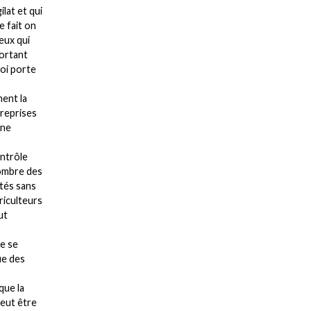
ilat et qui
e fait on
eux qui
portant
uoi porte
ment la
treprises
une
ontrôle
nombre des
étés sans
griculteurs
ut
de se
ue des
que la
peut être