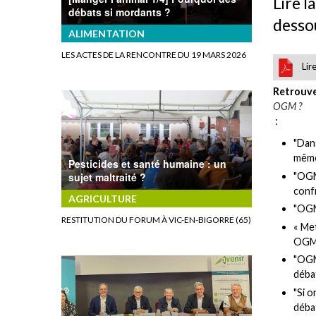
Lire l
débats si mordants ?
desso
ALIMENTATION
LES ACTES DE LA RENCONTRE DU 19 MARS 2026
Lir
Retrouve
OGM ?
:
"Dans
même
Pesticides et santé humaine : un
"OGM 
sujet maltraité ?
conf
AGRICULTURE
"OGM 
RESTITUTION DU FORUM À VIC-EN-BIGORRE (65)
« Me
OGM e
"OGM 
débat
"Si o
débat