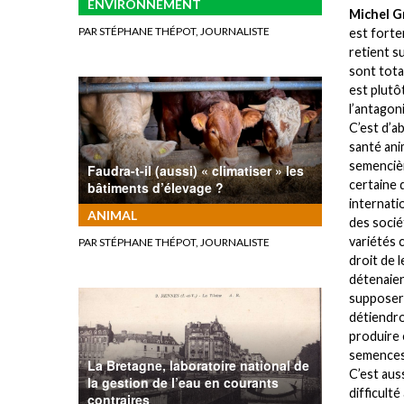
ENVIRONNEMENT
Michel G
PAR STÉPHANE THÉPOT, JOURNALISTE
est forte
retient s
sont tota
est plutô
l’antagon
C’est d’a
santé ani
semencièr
Faudra-t-il (aussi) « climatiser » les
certaine 
bâtiments d’élevage ?
internati
ANIMAL
des socié
variétés c
PAR STÉPHANE THÉPOT, JOURNALISTE
droit de l
détenaien
supposer 
détiendro
produire 
semences
La Bretagne, laboratoire national de
C’est aus
la gestion de l’eau en courants
difficult
contraires