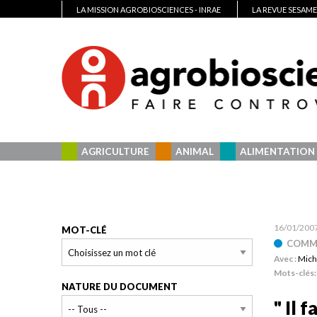
LA MISSION AGROBIOSCIENCES - INRAE
LA REVUE SESAME
AGRICULTURE
ANIMAL
ALIMENTATION
16/01/200
MOT-CLÉ
COMME
Avec :
Mich
Mots-clés
NATURE DU DOCUMENT
" Il 