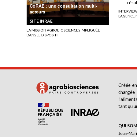
résul
CoRAE : une consultation multi-
acteurs
INTERVIEW
L’AGENCE 
SITE INRAE
LA MISSION AGROBIOSCIENCES IMPLIQUÉE
DANS LE DISPOSITIF
Créée en
chargée 
l’aliment
tant qu’u
QUI SOM
Jean-Mari