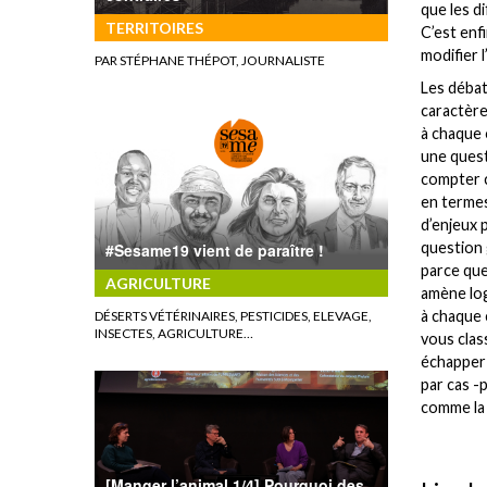
que les d
TERRITOIRES
C’est enf
modifier 
PAR STÉPHANE THÉPOT, JOURNALISTE
Les débat
caractère
à chaque 
une quest
compter c
en termes
d’enjeux 
question 
#Sesame19 vient de paraître !
parce que
AGRICULTURE
amène log
à chaque 
DÉSERTS VÉTÉRINAIRES, PESTICIDES, ELEVAGE,
INSECTES, AGRICULTURE…
vous clas
échapper 
par cas -
comme la p
[Manger l’animal 1/4] Pourquoi des