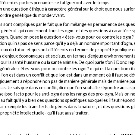
ifférentes parties prenantes se fatigueront avec le temps.
in une question éthique à caractère général sur le droit que nous aurio
l’ordre génétique du monde vivant.
s sont compliqués par le fait que l’on mélange en permanence des ques
 général -qui concernent tous les ogm- et des questions à caractère s
ogm. Quand on pose la question « êtes-vous pour ou contre les ogm ? »
ion qui n’a pas de sens parce qu’il y a déjà un nombre important d’ogm, 
eux du futur, et qui sont différents en termes de propriété publique o
 d’enjeux économiques et sociaux, en termes d’enjeux environnementa
pour la santé humaine ou la santé animale. De quoi parle t’on ? Donc rép
générale « êtes-vous pour ou contre les ogm ? », qui est la question rit
 l’on est dans un conflit et que l’on est dans un moment où il faut se dé
iquement à répondre non pas de manière générale mais de manière par
cas. Je sais que dans ce conflit, dire que l’on souhaite répondre au cas 
se ipso facto pour les anti-ogm dans les rangs des pro-ogm. Mais on n
au fait qu’il y a bien des questions spécifiques auxquelles il faut répond
par exemple les transferts de gènes dans la nature-, et des questions g
ropriété intellectuelle- qu’il faut aussi traiter.