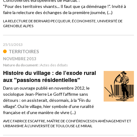
Controverses européennes de Marciac :
"Pour des territoires vivants... Il faut que ça déménage !". Invité à
faire la relecture des échanges de la première journée, (…)
LA RELECTURE DE BERNARD PECQUEUR, ÉCONOMISTE, UNIVERSITÉ DE
GRENOBLE ALPES
25/11/2013
TERRITOIRES
NOVEMBRE 2013
Nature du document :
Actes des débats
Histoire du village : de l’exode rural
aux "passions résidentielles"
Dans un ouvrage publié en novembre 2012, le
sociologue Jean-Pierre Le Goff l’affirme sans
détours : on assisterait, désormais, à la "Fin du
village". Oui le village, hier symbole d’une ruralité
française et d’une manière de vivre (…)
AVEC FABRICE ESCAFFRE, MAÎTRE DE CONFÉRENCES EN AMÉNAGEMENT ET
URBANISME À L’UNIVERSITÉ DE TOULOUSE-LE MIRAIL