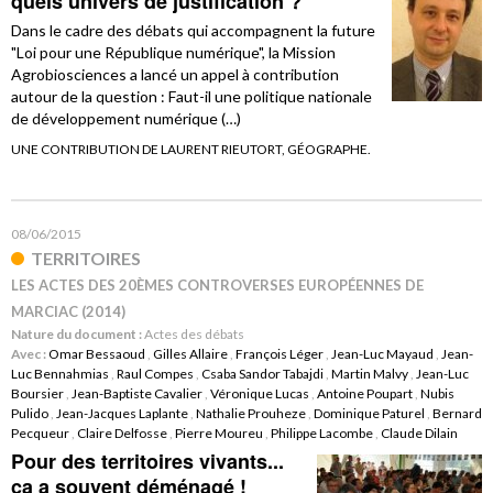
quels univers de justification ?
Dans le cadre des débats qui accompagnent la future
"Loi pour une République numérique", la Mission
Agrobiosciences a lancé un appel à contribution
autour de la question : Faut-il une politique nationale
de développement numérique (…)
UNE CONTRIBUTION DE LAURENT RIEUTORT, GÉOGRAPHE.
08/06/2015
TERRITOIRES
LES ACTES DES 20ÈMES CONTROVERSES EUROPÉENNES DE
MARCIAC (2014)
Nature du document :
Actes des débats
Avec :
Omar Bessaoud
,
Gilles Allaire
,
François Léger
,
Jean-Luc Mayaud
,
Jean-
Luc Bennahmias
,
Raul Compes
,
Csaba Sandor Tabajdi
,
Martin Malvy
,
Jean-Luc
Boursier
,
Jean-Baptiste Cavalier
,
Véronique Lucas
,
Antoine Poupart
,
Nubis
Pulido
,
Jean-Jacques Laplante
,
Nathalie Prouheze
,
Dominique Paturel
,
Bernard
Pecqueur
,
Claire Delfosse
,
Pierre Moureu
,
Philippe Lacombe
,
Claude Dilain
Pour des territoires vivants...
ça a souvent déménagé !