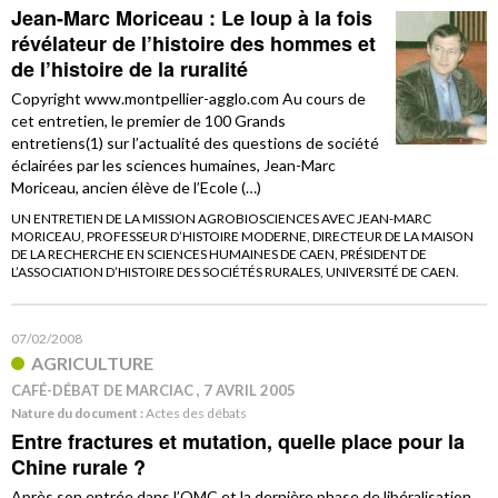
Jean-Marc Moriceau : Le loup à la fois
révélateur de l’histoire des hommes et
de l’histoire de la ruralité
Copyright www.montpellier-agglo.com Au cours de
cet entretien, le premier de 100 Grands
entretiens(1) sur l’actualité des questions de société
éclairées par les sciences humaines, Jean-Marc
Moriceau, ancien élève de l’Ecole (…)
UN ENTRETIEN DE LA MISSION AGROBIOSCIENCES AVEC JEAN-MARC
MORICEAU, PROFESSEUR D’HISTOIRE MODERNE, DIRECTEUR DE LA MAISON
DE LA RECHERCHE EN SCIENCES HUMAINES DE CAEN, PRÉSIDENT DE
L’ASSOCIATION D’HISTOIRE DES SOCIÉTÉS RURALES, UNIVERSITÉ DE CAEN.
07/02/2008
AGRICULTURE
CAFÉ-DÉBAT DE MARCIAC , 7 AVRIL 2005
Nature du document :
Actes des débats
Entre fractures et mutation, quelle place pour la
Chine rurale ?
Après son entrée dans l’OMC et la dernière phase de libéralisation