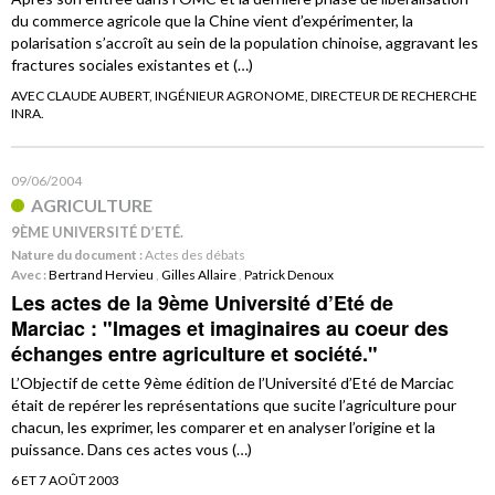
du commerce agricole que la Chine vient d’expérimenter, la
polarisation s’accroît au sein de la population chinoise, aggravant les
fractures sociales existantes et (…)
AVEC CLAUDE AUBERT, INGÉNIEUR AGRONOME, DIRECTEUR DE RECHERCHE
INRA.
09/06/2004
AGRICULTURE
9ÈME UNIVERSITÉ D’ETÉ.
Nature du document :
Actes des débats
Avec :
Bertrand Hervieu
,
Gilles Allaire
,
Patrick Denoux
Les actes de la 9ème Université d’Eté de
Marciac : "Images et imaginaires au coeur des
échanges entre agriculture et société."
L’Objectif de cette 9ème édition de l’Université d’Eté de Marciac
était de repérer les représentations que sucite l’agriculture pour
chacun, les exprimer, les comparer et en analyser l’origine et la
puissance. Dans ces actes vous (…)
6 ET 7 AOÛT 2003