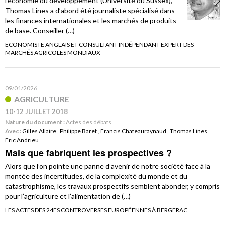
l’économie du développement (Université du Sussex),
Thomas Lines a d’abord été journaliste spécialisé dans
les finances internationales et les marchés de produits
de base. Conseiller (…)
ECONOMISTE ANGLAIS ET CONSULTANT INDÉPENDANT EXPERT DES
MARCHÉS AGRICOLES MONDIAUX
09/01/2026
AGRICULTURE
10-12 JUILLET 2018
Nature du document :
Actes des débats
Avec :
Gilles Allaire
,
Philippe Baret
,
Francis Chateauraynaud
,
Thomas Lines
,
Eric Andrieu
Mais que fabriquent les prospectives ?
Alors que l’on pointe une panne d’avenir de notre société face à la
montée des incertitudes, de la complexité du monde et du
catastrophisme, les travaux prospectifs semblent abonder, y compris
pour l’agriculture et l’alimentation de (…)
LES ACTES DES 24ES CONTROVERSES EUROPÉENNES À BERGERAC