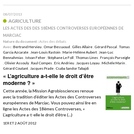
08/07/2013
AGRICULTURE
LES ACTES DES DES 18ÈMES CONTROVERSES EUROPÉENNES DE
MARCIAC
Nature du document :
Actes des débats
Avec :
Bertrand Hervieu
,
Omar Bessaoud
,
Gilles Allaire
,
Gérard Pascal
,
Tomas
Garcia Azcarate
,
Jean-Louis Rastoin
,
Marie-Hélène Aubert
,
Jean-Luc
Bennahmias
,
Istvan Feher
,
Stéphane Le Foll
,
Thomas Lines
,
François Purseigle
,
Olivier Assouly
,
Raul Compes
,
Eric Andrieu
,
Jacques Loyau
,
Michèle Marin
,
Gérard Coutant
,
Jacques Prade
,
Csaba Sandor Tabajdi
« L’agriculture a-t-elle le droit d’être
moderne ? »
Cette année, la Mission Agrobiosciences renoue
avec la tradition d’éditer les Actes des Controverses
européennes de Marciac. Vous pouvez ainsi lire en
ligne les Actes des 18èmes Controverses, «
L’agriculture a-t-elle le droit d’être (…)
1ER ET 2 AOÛT 2012