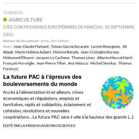
12/09/2012
AGRICULTURE
17ES CONTROVERSES EUROPÉENNES DE MARCIAC. 12 SEPTEMBRE
2012.
Nature du document :
Actes des débats
Avec :
Jean-Claude Flamant
,
Tomas Garcia Azcarate
,
Lucien Bourgeois
,
Ali
Abaab
,
Marie-Hélène Aubert
,
Etienne Barada
,
Jean-Cristophe Bureau
,
Mohamed Elloumi
,
Jacques Le Cacheux
,
Thomas Lines
,
Alberto Massot Marti
,
François Purseigle
,
Jean-Pierre Tillon
,
Ana Velasco
,
Michel Devoluy
,
Thomas
Ferenczi
La future PAC à l’épreuve des
bouleversements du monde
Accès à l’alimentation ici et ailleurs, crises
économiques et régulations, emplois et
territoires, replis et solidarités, éclatement et
cohésion, révolutions et nouvelles
coopérations... La future PAC sera-t-elle à la hauteur des grands (…)
EDITÉ PAR LA MISSION AGROBIOSCIENCES