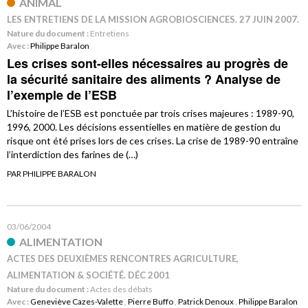
ANIMAL
LES ENTRETIENS DE LA MISSION AGROBIOSCIENCES. 27 JUIN 2007.
Nature du document :
Entretiens
Avec :
Philippe Baralon
Les crises sont-elles nécessaires au progrès de
la sécurité sanitaire des aliments ? Analyse de
l’exemple de l’ESB
L’histoire de l’ESB est ponctuée par trois crises majeures : 1989-90,
1996, 2000. Les décisions essentielles en matière de gestion du
risque ont été prises lors de ces crises. La crise de 1989-90 entraîne
l’interdiction des farines de (…)
PAR PHILIPPE BARALON
03/06/2004
ALIMENTATION
ACTES DES DEUXIÈMES RENCONTRES AGRICULTURE,
ALIMENTATION & SOCIÉTÉ. DÉC 2001
Nature du document :
Actes des débats
Avec :
Geneviève Cazes-Valette
,
Pierre Buffo
,
Patrick Denoux
,
Philippe Baralon