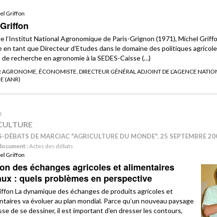
el Griffon
Griffon
e l’Institut National Agronomique de Paris-Grignon (1971), Michel Grif
re en tant que Directeur d’Etudes dans le domaine des politiques agricol
s de recherche en agronomie à la SEDES-Caisse (…)
 AGRONOME, ÉCONOMISTE, DIRECTEUR GÉNÉRAL ADJOINT DE L’AGENCE NATION
E (ANR)
8
CULTURE
S-DÉBATS DE MARCIAC "AGRICULTURE DU MONDE". 25 SEPTEMBRE 20
document :
Actes des débats
el Griffon
ion des échanges agricoles et alimentaires
ux : quels problèmes en perspective
iffon La dynamique des échanges de produits agricoles et
ntaires va évoluer au plan mondial. Parce qu’un nouveau paysage
se de se dessiner, il est important d’en dresser les contours,