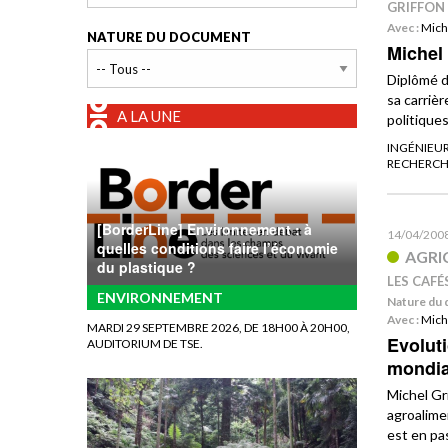
GRIFFON
Avec :
Mich
NATURE DU DOCUMENT
Michel 
Diplômé d
sa carriè
A LA UNE
politique
INGÉNIEUR
RECHERCH
[BorderLine] Environnement : à
14/04/200
quelles conditions faire l’économie
AGRI
du plastique ?
LES CAFÉ
ENVIRONNEMENT
Nature du 
Avec :
Mich
MARDI 29 SEPTEMBRE 2026, DE 18H00 À 20H00,
Evolut
AUDITORIUM DE TSE.
mondia
Michel Gr
agroalime
est en pas