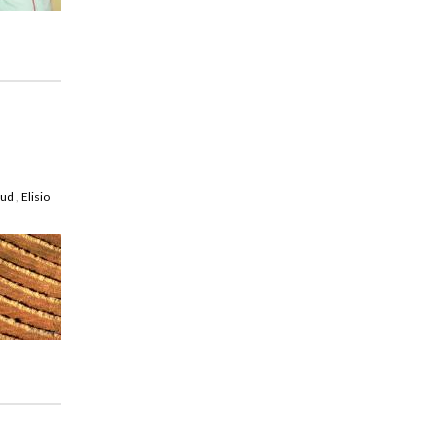
oud
,
Elisio