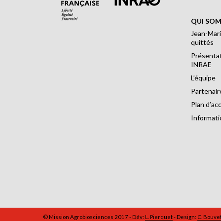
QUI SOM
Jean-Mari
quittés
Présentat
INRAE
L’équipe
Partenair
Plan d’ac
Informati
© Mission Agrobiosciences 2017 - Dév:
L. Pierquet
- Design:
C. Bouve