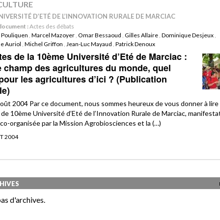
CULTURE
NIVERSITÉ D’ETÉ DE L’INNOVATION RURALE DE MARCIAC
document :
Actes des débats
n Pouliquen
,
Marcel Mazoyer
,
Omar Bessaoud
,
Gilles Allaire
,
Dominique Desjeux
,
e Auriol
,
Michel Griffon
,
Jean-Luc Mayaud
,
Patrick Denoux
es de la 10ème Université d’Eté de Marciac :
e champ des agricultures du monde, quel
pour les agricultures d’ici ? (Publication
le)
oût 2004 Par ce document, nous sommes heureux de vous donner à lire 
de 10ème Université d’Eté de l’Innovation Rurale de Marciac, manifesta
 co-organisée par la Mission Agrobiosciences et la (…)
ÛT 2004
HIVES
as d'archives.