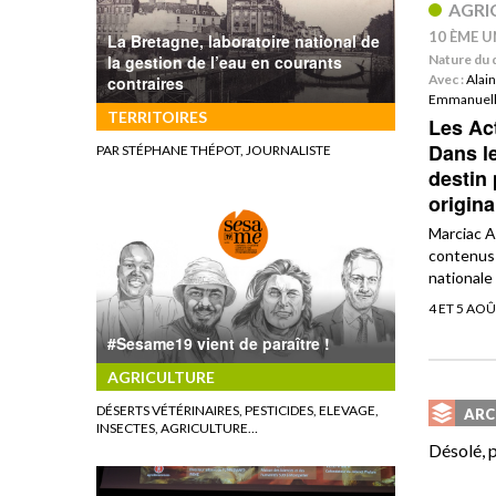
AGRI
10 ÈME U
La Bretagne, laboratoire national de
la gestion de l’eau en courants
Nature du 
Avec :
Alai
contraires
Emmanuell
TERRITOIRES
Les Act
Dans l
PAR STÉPHANE THÉPOT, JOURNALISTE
destin 
origina
Marciac A
contenus 
nationale
4 ET 5 AO
#Sesame19 vient de paraître !
AGRICULTURE
DÉSERTS VÉTÉRINAIRES, PESTICIDES, ELEVAGE,
ARC
INSECTES, AGRICULTURE…
Désolé, p