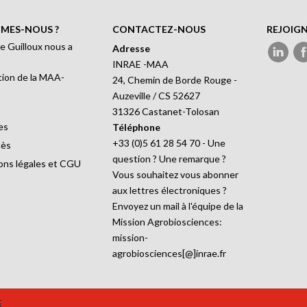
MES-NOUS ?
CONTACTEZ-NOUS
REJOIG
e Guilloux nous a
Adresse
INRAE -MAA
ion de la MAA-
24, Chemin de Borde Rouge -
Auzeville / CS 52627
31326 Castanet-Tolosan
es
Téléphone
+33 (0)5 61 28 54 70 - Une
cès
question ? Une remarque ?
ons légales et CGU
Vous souhaitez vous abonner
aux lettres électroniques ?
Envoyez un mail à l'équipe de la
Mission Agrobiosciences:
mission-
agrobiosciences[@]inrae.fr
t