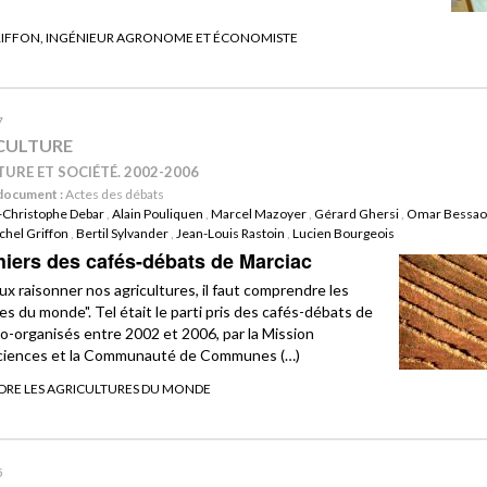
RIFFON, INGÉNIEUR AGRONOME ET ÉCONOMISTE
7
CULTURE
URE ET SOCIÉTÉ. 2002-2006
document :
Actes des débats
-Christophe Debar
,
Alain Pouliquen
,
Marcel Mazoyer
,
Gérard Ghersi
,
Omar Bessa
chel Griffon
,
Bertil Sylvander
,
Jean-Louis Rastoin
,
Lucien Bourgeois
hiers des cafés-débats de Marciac
ux raisonner nos agricultures, il faut comprendre les
es du monde". Tel était le parti pris des cafés-débats de
co-organisés entre 2002 et 2006, par la Mission
ciences et la Communauté de Communes (…)
RE LES AGRICULTURES DU MONDE
5