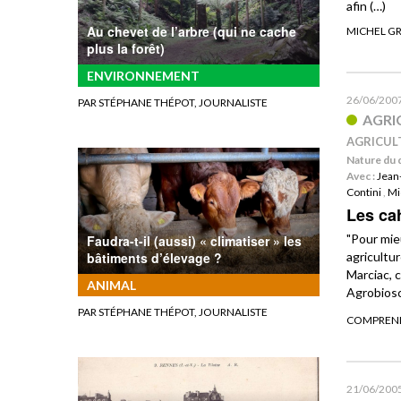
afin (…)
Au chevet de l’arbre (qui ne cache
MICHEL G
plus la forêt)
ENVIRONNEMENT
26/06/200
PAR STÉPHANE THÉPOT, JOURNALISTE
AGRI
AGRICULT
Nature du 
Avec :
Jean
Contini
,
Mi
Les ca
"Pour mie
Faudra-t-il (aussi) « climatiser » les
agricultur
bâtiments d’élevage ?
Marciac, 
ANIMAL
Agrobios
PAR STÉPHANE THÉPOT, JOURNALISTE
COMPREND
21/06/200