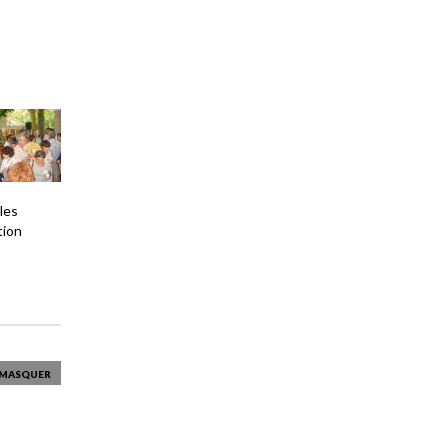
les
tion
MASQUER