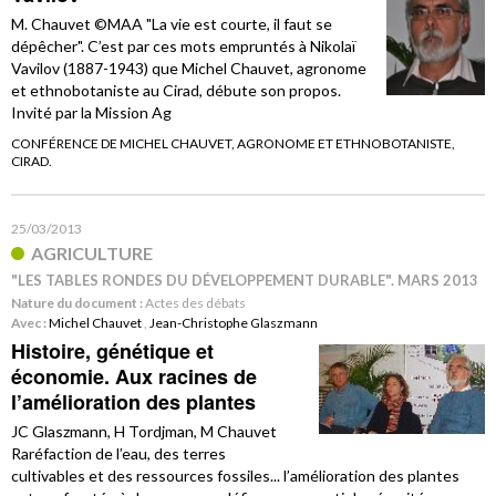
M. Chauvet ©MAA "La vie est courte, il faut se
dépêcher". C’est par ces mots empruntés à Nikolaï
Vavilov (1887-1943) que Michel Chauvet, agronome
et ethnobotaniste au Cirad, débute son propos.
Invité par la Mission Ag
CONFÉRENCE DE MICHEL CHAUVET, AGRONOME ET ETHNOBOTANISTE,
CIRAD.
25/03/2013
AGRICULTURE
"LES TABLES RONDES DU DÉVELOPPEMENT DURABLE". MARS 2013
Nature du document :
Actes des débats
Avec :
Michel Chauvet
,
Jean-Christophe Glaszmann
Histoire, génétique et
économie. Aux racines de
l’amélioration des plantes
JC Glaszmann, H Tordjman, M Chauvet
Raréfaction de l’eau, des terres
cultivables et des ressources fossiles... l’amélioration des plantes