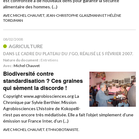
est confrontée à de nouveaux défis pour garantir la sécurité
alimentaire des hommes. (…)
AVEC MICHEL CHAUVET, JEAN-CHRISTOPHE GLASZMANN ET HÉLÈNE
TORDJMAN
08/02/2008
AGRICULTURE
DANS LE CADRE DU PLATEAU DU J’GO, RÉALISÉ LE 5 FÉVRIER 2007.
Nature du document :
Entretiens
Avec :
Michel Chauvet
Biodiversité contre
standardisation ? Ces graines
qui sèment la discorde !
Copyright www.agrobiosciences.org La
Chronique par Sylvie Berthier. Mission
Agrobiosciences L’histoire de Kokopelli-
n’est pas encore très médiatisée. Elle a fait l’objet simplement d’une
émission sur France Inter, d’un (…)
AVEC MICHEL CHAUVET. ETHNOBOTANISTE.