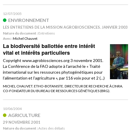
12/07/2005
ENVIRONNEMENT
LES ENTRETIENS DE LA MISSION AGROBIOSCIENCES. JANVIER 2003
Nature du document :
Entretiens
Avec :
Michel Chauvet
La biodiversité ballottée entre intérêt
vital et intérêts particuliers
Copyright www.agrobiosciences.org 3 novembre 2001.
La Conférence de la FAO adopte à l’arraché le « Traité
international sur les ressources phytogénétiques pour
l’alimentation et l’agriculture », par 116 voix pour et 2 (…)
MICHEL CHAUVET. ETHO-BOTANISTE. DIRECTEUR DE RECHERCHE À L’INRA.
CO-FONDATEUR DU BUREAU DE RESSOURCES GÉNÉTIQUES (BRG).
10/06/2004
AGRICULTURE
29 NOVEMBRE 2001
Nature du document :
Actes des débats