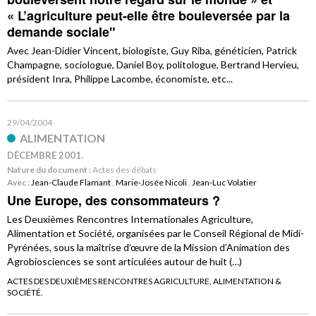
« L’agriculture peut-elle être bouleversée par la
demande sociale"
Avec Jean-Didier Vincent, biologiste, Guy Riba, généticien, Patrick
Champagne, sociologue, Daniel Boy, politologue, Bertrand Hervieu,
président Inra, Philippe Lacombe, économiste, etc...
29/04/2004
ALIMENTATION
DÉCEMBRE 2001.
Nature du document :
Actes des débats
Avec :
Jean-Claude Flamant
,
Marie-Josée Nicoli
,
Jean-Luc Volatier
Une Europe, des consommateurs ?
Les Deuxièmes Rencontres Internationales Agriculture,
Alimentation et Société, organisées par le Conseil Régional de Midi-
Pyrénées, sous la maîtrise d’œuvre de la Mission d’Animation des
Agrobiosciences se sont articulées autour de huit (…)
ACTES DES DEUXIÈMES RENCONTRES AGRICULTURE, ALIMENTATION &
SOCIÉTÉ.