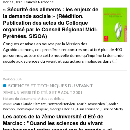
Bories
,
Jean-Francois Narbonne
« Sécurité des aliments : les enjeux de
la demande sociale » (Réédition.
Publication des actes du Colloque
organisé par le Conseil Régional Midi-
Pyrénées. SISQA)
Conçues et mises en oeuvre par la Mission des
Agrobiosciences, ces premières rencontres ont attiré plus de 400
personnes, autour de cette nouvelle donne qu’imprime la demande
sociale aux sciences du vivant et aux acteurs impliqués dans (…)
06/06/2004
SCIENCES ET TECHNIQUES DU VIVANT
7ÈME UNIVERSITÉ D’ETÉ. 8 ET 9 AOUT 2001
Nature du document :
Actes des débats
Avec :
Jean-Claude Flamant
,
Bertrand Hervieu
,
Marie-Josée Nicoli
,
André
Pochon
,
Dominique Desjeux
,
Georges Bories
,
Alain Trousson
,
Fabrice Marty
Les actes de la 7ème Université d’Eté de
Marciac : "Quand les sciences du vivant
bouleversent notre regard sur le monde » et