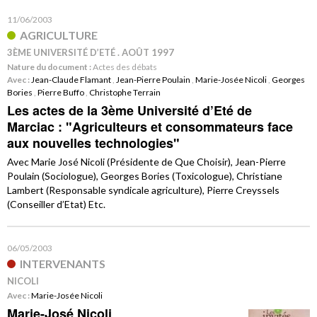
11/06/2003
AGRICULTURE
3ÈME UNIVERSITÉ D’ETÉ . AOÛT 1997
Nature du document :
Actes des débats
Avec :
Jean-Claude Flamant
,
Jean-Pierre Poulain
,
Marie-Josée Nicoli
,
Georges
Bories
,
Pierre Buffo
,
Christophe Terrain
Les actes de la 3ème Université d’Eté de
Marciac : "Agriculteurs et consommateurs face
aux nouvelles technologies"
Avec Marie José Nicoli (Présidente de Que Choisir), Jean-Pierre
Poulain (Sociologue), Georges Bories (Toxicologue), Christiane
Lambert (Responsable syndicale agriculture), Pierre Creyssels
(Conseiller d’Etat) Etc.
06/05/2003
INTERVENANTS
NICOLI
Avec :
Marie-Josée Nicoli
Marie-José Nicoli