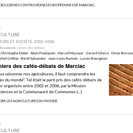
 DES 22ÈMES CONTROVERSES EUROPÉENNES DE MARCIAC.
7
CULTURE
URE ET SOCIÉTÉ. 2002-2006
document :
Actes des débats
-Christophe Debar
,
Alain Pouliquen
,
Marcel Mazoyer
,
Gérard Ghersi
,
Omar Bessa
chel Griffon
,
Bertil Sylvander
,
Jean-Louis Rastoin
,
Lucien Bourgeois
hiers des cafés-débats de Marciac
ux raisonner nos agricultures, il faut comprendre les
es du monde". Tel était le parti pris des cafés-débats de
co-organisés entre 2002 et 2006, par la Mission
ciences et la Communauté de Communes (…)
RE LES AGRICULTURES DU MONDE
6
CULTURE