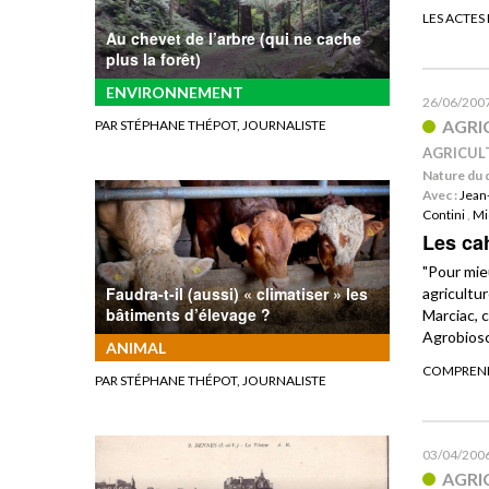
LES ACTES
Au chevet de l’arbre (qui ne cache
plus la forêt)
ENVIRONNEMENT
26/06/200
AGRI
PAR STÉPHANE THÉPOT, JOURNALISTE
AGRICULT
Nature du 
Avec :
Jean
Contini
,
Mi
Les ca
"Pour mie
Faudra-t-il (aussi) « climatiser » les
agricultur
bâtiments d’élevage ?
Marciac, 
Agrobios
ANIMAL
COMPREND
PAR STÉPHANE THÉPOT, JOURNALISTE
03/04/200
AGRI