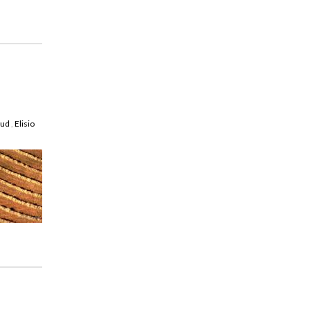
oud
,
Elisio