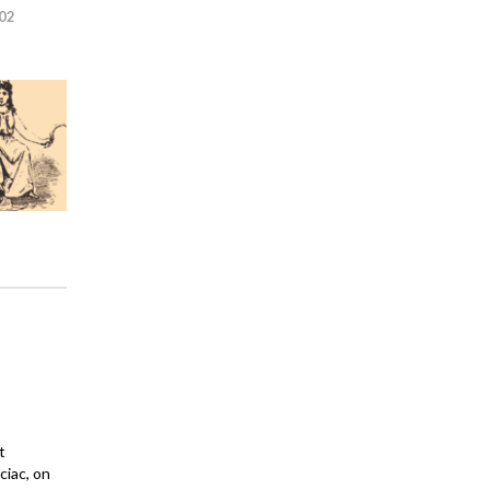
02
t
ciac, on