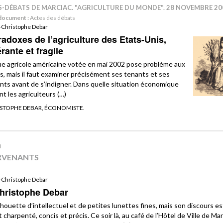
S-DÉBATS DE MARCIAC. "AGRICULTURE DU MONDE". 28 NOVEMBRE 20
document :
Actes des débats
-Christophe Debar
adoxes de l’agriculture des Etats-Unis,
ante et fragile
que agricole américaine votée en mai 2002 pose problème aux
, mais il faut examiner précisément ses tenants et ses
nts avant de s’indigner. Dans quelle situation économique
t les agriculteurs (…)
ISTOPHE DEBAR, ÉCONOMISTE.
3
RVENANTS
-Christophe Debar
hristophe Debar
ilhouette d’intellectuel et de petites lunettes fines, mais son discours es
charpenté, concis et précis. Ce soir là, au café de l’Hôtel de Ville de Mar