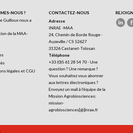
MES-NOUS ?
CONTACTEZ-NOUS
REJOIG
e Guilloux nous a
Adresse
INRAE -MAA
ion de la MAA-
24, Chemin de Borde Rouge -
Auzeville / CS 52627
31326 Castanet-Tolosan
es
Téléphone
+33 (0)5 61 28 54 70 - Une
cès
question ? Une remarque ?
ons légales et CGU
Vous souhaitez vous abonner
aux lettres électroniques ?
Envoyez un mail à l'équipe de la
Mission Agrobiosciences:
mission-
agrobiosciences[@]inrae.fr
t