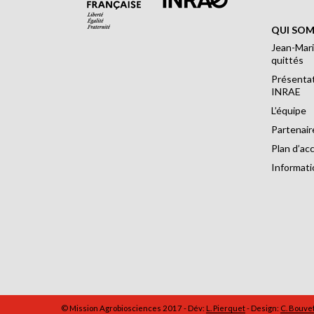
QUI SOM
Jean-Mari
quittés
Présentat
INRAE
L’équipe
Partenair
Plan d’ac
Informati
© Mission Agrobiosciences 2017 - Dév:
L. Pierquet
- Design:
C. Bouve