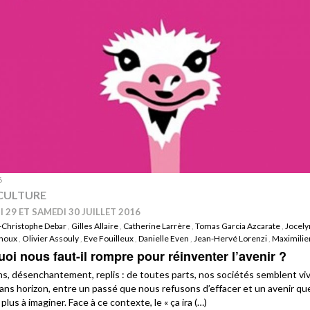
6
CULTURE
 29 ET SAMEDI 30 JUILLET 2016
-Christophe Debar
,
Gilles Allaire
,
Catherine Larrère
,
Tomas Garcia Azcarate
,
Jocely
enoux
,
Olivier Assouly
,
Eve Fouilleux
,
Danielle Even
,
Jean-Hervé Lorenzi
,
Maximilie
oi nous faut-il rompre pour réinventer l’avenir ?
ns, désenchantement, replis : de toutes parts, nos sociétés semblent vi
ans horizon, entre un passé que nous refusons d’effacer et un avenir qu
 plus à imaginer. Face à ce contexte, le « ça ira (…)