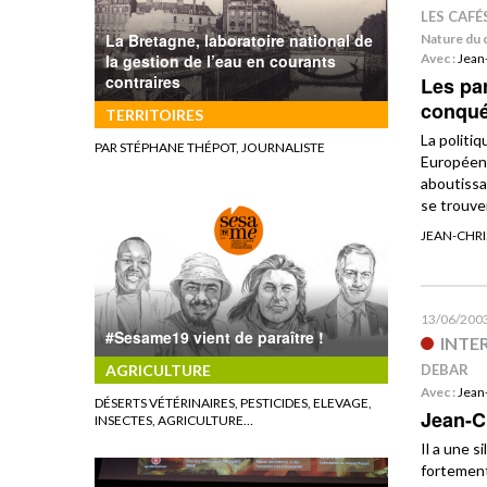
LES CAFÉ
La Bretagne, laboratoire national de
Nature du 
la gestion de l’eau en courants
Avec :
Jean
contraires
Les par
conquér
TERRITOIRES
La politi
PAR STÉPHANE THÉPOT, JOURNALISTE
Européens
aboutissa
se trouven
JEAN-CHR
13/06/200
#Sesame19 vient de paraître !
INTE
AGRICULTURE
DEBAR
Avec :
Jean
DÉSERTS VÉTÉRINAIRES, PESTICIDES, ELEVAGE,
Jean-C
INSECTES, AGRICULTURE…
Il a une s
fortement 