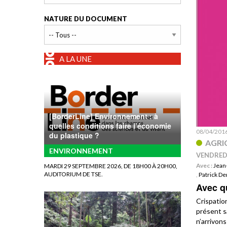
NATURE DU DOCUMENT
A LA UNE
[BorderLine] Environnement : à
quelles conditions faire l’économie
08/04/201
du plastique ?
AGRI
ENVIRONNEMENT
VENDREDI
Avec :
Jean
MARDI 29 SEPTEMBRE 2026, DE 18H00 À 20H00,
AUDITORIUM DE TSE.
,
Patrick D
Avec qu
Crispatio
présent s
n’arrivons