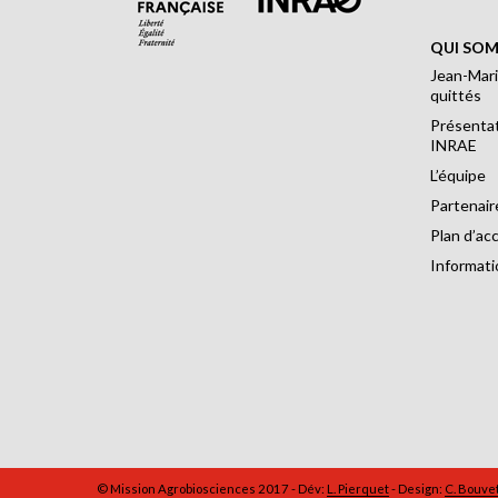
QUI SOM
Jean-Mari
quittés
Présentat
INRAE
L’équipe
Partenair
Plan d’ac
Informati
© Mission Agrobiosciences 2017 - Dév:
L. Pierquet
- Design:
C. Bouve