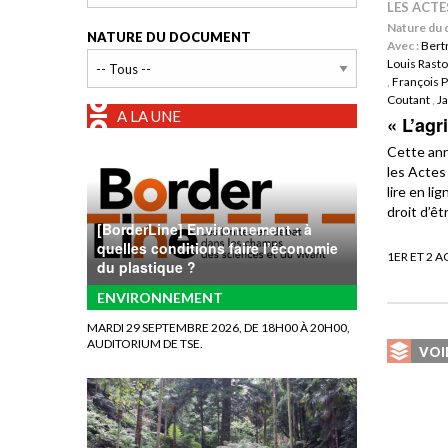
LES ACT
Nature du 
NATURE DU DOCUMENT
Avec :
Bert
Louis Rasto
,
François P
Coutant
,
J
A LA UNE
« L’agr
Cette ann
les Actes
lire en li
droit d’êt
[BorderLine] Environnement : à
quelles conditions faire l’économie
1ER ET 2 
du plastique ?
ENVIRONNEMENT
MARDI 29 SEPTEMBRE 2026, DE 18H00 À 20H00,
AUDITORIUM DE TSE.
VOI