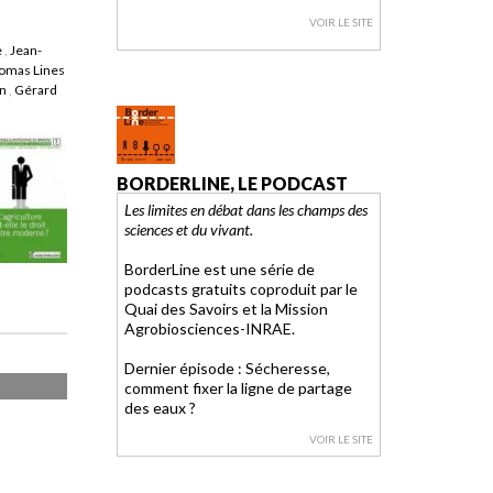
VOIR LE SITE
e
,
Jean-
omas Lines
n
,
Gérard
BORDERLINE, LE PODCAST
Les limites en débat dans les champs des
sciences et du vivant.
BorderLine est une série de
podcasts gratuits coproduit par le
Quai des Savoirs et la Mission
Agrobiosciences-INRAE.
Dernier épisode : Sécheresse,
comment fixer la ligne de partage
des eaux ?
VOIR LE SITE