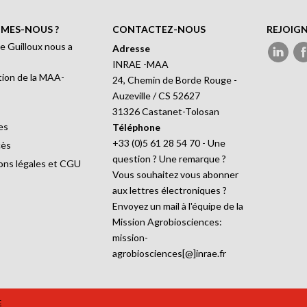
MES-NOUS ?
CONTACTEZ-NOUS
REJOIG
e Guilloux nous a
Adresse
INRAE -MAA
ion de la MAA-
24, Chemin de Borde Rouge -
Auzeville / CS 52627
31326 Castanet-Tolosan
es
Téléphone
+33 (0)5 61 28 54 70 - Une
cès
question ? Une remarque ?
ons légales et CGU
Vous souhaitez vous abonner
aux lettres électroniques ?
Envoyez un mail à l'équipe de la
Mission Agrobiosciences:
mission-
agrobiosciences[@]inrae.fr
t