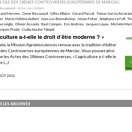
ES DES DES 18ÈMES CONTROVERSES EUROPÉENNES DE MARCIAC
document :
Actes des débats
rand Hervieu
,
Omar Bessaoud
,
Gilles Allaire
,
Gérard Pascal
,
Tomas Garcia Azcarat
in
,
Marie-Hélène Aubert
,
Jean-Luc Bennahmias
,
Istvan Feher
,
Stéphane Le Foll
,
Th
urseigle
,
Olivier Assouly
,
Raul Compes
,
Eric Andrieu
,
Jacques Loyau
,
Michèle Mari
acques Prade
,
Csaba Sandor Tabajdi
iculture a-t-elle le droit d’être moderne ? »
ée, la Mission Agrobiosciences renoue avec la tradition d’éditer
 des Controverses européennes de Marciac. Vous pouvez ainsi
gne les Actes des 18èmes Controverses, « L’agriculture a-t-elle le
re (…)
AOÛT 2012
R LES ARCHIVES