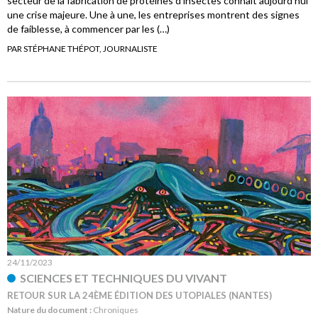
secteur de la fabrication de protéines d’insectes connaît aujourd’hui
une crise majeure. Une à une, les entreprises montrent des signes
de faiblesse, à commencer par les (…)
PAR STÉPHANE THÉPOT, JOURNALISTE
24/11/2023
SCIENCES ET TECHNIQUES DU VIVANT
RETOUR SUR LA 24ÈME ÉDITION DES UTOPIALES (NANTES)
Nature du document :
Chroniques