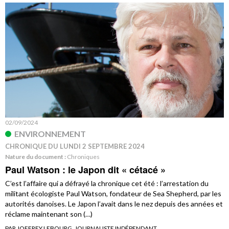
02/09/2024
ENVIRONNEMENT
CHRONIQUE DU LUNDI 2 SEPTEMBRE 2024
Nature du document :
Chroniques
Paul Watson : le Japon dit « cétacé »
C’est l’affaire qui a défrayé la chronique cet été : l’arrestation du
militant écologiste Paul Watson, fondateur de Sea Shepherd, par les
autorités danoises. Le Japon l’avait dans le nez depuis des années et
réclame maintenant son (…)
PAR JOFFREY LEBOURG, JOURNALISTE INDÉPENDANT