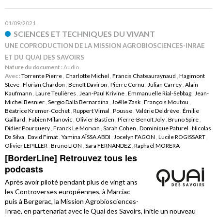
01/09/2021
SCIENCES ET TECHNIQUES DU VIVANT
UNE COPRODUCTION DE LA MISSION AGROBIOSCIENCES-INRAE
ET DU QUAI DES SAVOIRS
Nature du document :
Audio
Avec :
Torrente Pierre
,
Charlotte Michel
,
Francis Chateauraynaud
,
Hagimont
Steve
,
Florian Chardon
,
Benoît Daviron
,
Pierre Cornu
,
Julian Carrey
,
Alain
Kaufmann
,
Laure Teulières
,
Jean-Paul Krivine
,
Emmanuelle Rial-Sebbag
,
Jean-
Michel Besnier
,
Sergio Dalla Bernardina
,
Joëlle Zask
,
François Moutou
,
Béatrice Kremer-Cochet
,
Ruppert Vimal
,
Pousse
,
Valérie Deldrève
,
Émilie
Gaillard
,
Fabien Milanovic
,
Olivier Bastien
,
Pierre-Benoît Joly
,
Bruno Spire
,
Didier Pourquery
,
Franck Le Morvan
,
Sarah Cohen
,
Dominique Paturel
,
Nicolas
Da Silva
,
David Fimat
,
Yamina AÏSSA ABDI
,
Jocelyn FAGON
,
Lucile ROGISSART
,
Olivier LEPILLER
,
Bruno LION
,
Sara FERNANDEZ
,
Raphaël MORERA
[BorderLine] Retrouvez tous les
podcasts
Après avoir piloté pendant plus de vingt ans
les Controverses européennes, à Marciac
puis à Bergerac, la Mission Agrobiosciences-
Inrae, en partenariat avec le Quai des Savoirs, initie un nouveau