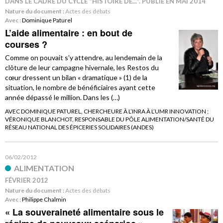
DANS LE CADRE DU CYCLE "HISTOIRE DE...". PUBLIÉ EN MAI 2014
Nature du document :
Actes des débats
Avec :
Dominique Paturel
L’aide alimentaire : en bout de
courses ?
Comme on pouvait s’y attendre, au lendemain de la
clôture de leur campagne hivernale, les Restos du
cœur dressent un bilan « dramatique » (1) de la
situation, le nombre de bénéficiaires ayant cette
année dépassé le million. Dans les (…)
AVEC DOMINIQUE PATUREL, CHERCHEURE À L’INRA À L’UMR INNOVATION ;
VÉRONIQUE BLANCHOT, RESPONSABLE DU PÔLE ALIMENTATION/SANTÉ DU
RÉSEAU NATIONAL DES ÉPICERIES SOLIDAIRES (ANDES)
06/02/2012
ALIMENTATION
FÉVRIER 2012
Nature du document :
Actes des débats
Avec :
Philippe Chalmin
« La souveraineté alimentaire sous le