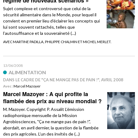
régime de nouveaux scénarios »
Sujet complexe et controversé que celui de la
sécurité alimentaire dans le Monde, pour lequel il
convient en premier lieu d’éclairer les concepts qui
lui sont souvent rattachés, telles que
l’autosuffisance et la souveraineté (…)
AVEC MARTINE PADILLA, PHILIPPE CHALMIN ET MICHEL MERLET.
13/06/2008
ALIMENTATION
DANS LE CADRE DE "ÇA NE MANGE PAS DE PAIN !", AVRIL 2008
Avec :
Marcel Mazoyer
Marcel Mazoyer : A qui profite la
flambée des prix au niveau mondial ?
M. Mazoyer. Copyright P. Assalit L’émission
radiophonique mensuelle de la Mission
Agrobiosciences, "Ça ne mange pas de pain !",
abordait, en avril dernier, la question de la flambée
des prix agricoles. L’un des invités de (…)