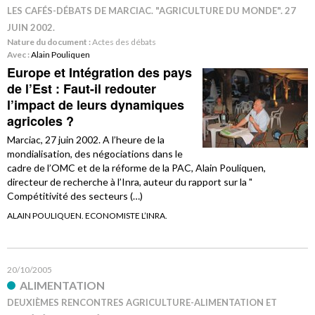
LES CAFÉS-DÉBATS DE MARCIAC. "AGRICULTURE DU MONDE". 27
JUIN 2002.
Nature du document :
Actes des débats
Avec :
Alain Pouliquen
Europe et Intégration des pays
de l’Est : Faut-il redouter
l’impact de leurs dynamiques
agricoles ?
Marciac, 27 juin 2002. A l’heure de la
mondialisation, des négociations dans le
cadre de l’OMC et de la réforme de la PAC, Alain Pouliquen,
directeur de recherche à l’Inra, auteur du rapport sur la "
Compétitivité des secteurs (…)
ALAIN POULIQUEN. ECONOMISTE L’INRA.
20/10/2005
ALIMENTATION
DEUXIÈMES RENCONTRES AGRICULTURE-ALIMENTATION ET