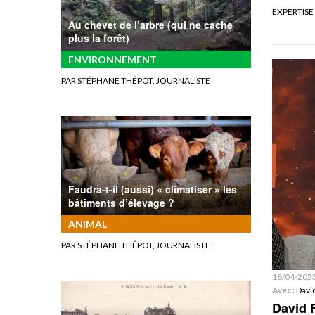
EXPERTISE
Au chevet de l’arbre (qui ne cache
plus la forêt)
ENVIRONNEMENT
PAR STÉPHANE THÉPOT, JOURNALISTE
Faudra-t-il (aussi) « climatiser » les
bâtiments d’élevage ?
ANIMAL
PAR STÉPHANE THÉPOT, JOURNALISTE
18/04/202
Avec :
Davi
David 