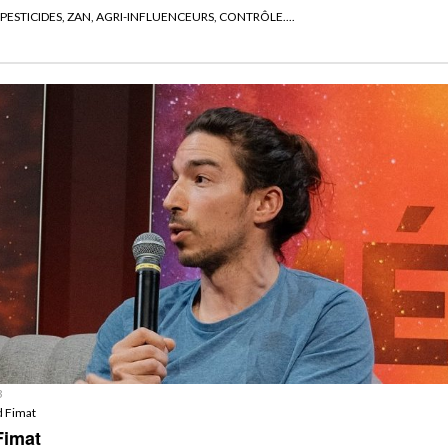
 PESTICIDES, ZAN, AGRI-INFLUENCEURS, CONTRÔLE....
3
d Fimat
Fimat