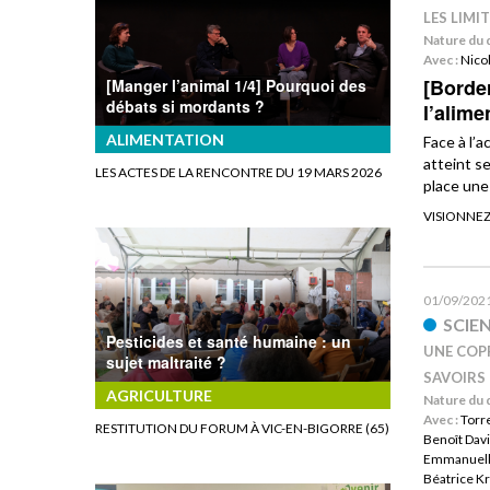
LES LIMI
Nature du 
Avec :
Nicol
[Border
[Manger l’animal 1/4] Pourquoi des
débats si mordants ?
l’alime
ALIMENTATION
Face à l’a
atteint s
LES ACTES DE LA RENCONTRE DU 19 MARS 2026
place une 
VISIONNEZ
01/09/202
SCIE
Pesticides et santé humaine : un
UNE COP
sujet maltraité ?
SAVOIRS
AGRICULTURE
Nature du 
Avec :
Torr
RESTITUTION DU FORUM À VIC-EN-BIGORRE (65)
Benoît Dav
Emmanuelle
Béatrice K