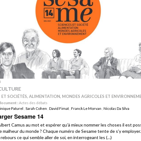
3
CULTURE
S ET SOCIÉTÉS, ALIMENTATION, MONDES AGRICOLES ET ENVIRONNEM
document :
Actes des débats
nique Paturel
,
Sarah Cohen
,
David Fimat
,
Franck Le Morvan
,
Nicolas Da Silva
arger Sesame 14
lbert Camus au mot et espérer qu’à mieux nommer les choses il est pos
 le malheur du monde ? Chaque numéro de Sesame tente de s’y employer.
rebours ce qui semble aller de soi, en interrogeant les (…)