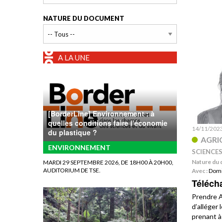
NATURE DU DOCUMENT
A LA UNE
[BorderLine] Environnement : à
quelles conditions faire l’économie
14/11/202
du plastique ?
AGRI
ENVIRONNEMENT
SCIENCE
Nature du 
MARDI 29 SEPTEMBRE 2026, DE 18H00 À 20H00,
AUDITORIUM DE TSE.
Avec :
Domi
Téléch
Prendre A
d’alléger
prenant à 