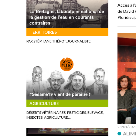
Accès à l’
La Bretagne, laboratoire national de
de David 
la gestion de l’eau en courants
Pluridisc
contraires
TERRITOIRES
PAR STÉPHANE THÉPOT, JOURNALISTE
#Sesame19 vient de paraître !
AGRICULTURE
DÉSERTS VÉTÉRINAIRES, PESTICIDES, ELEVAGE,
INSECTES, AGRICULTURE…
23/01/202
ALIM