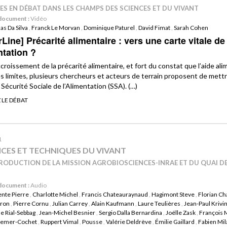
TES EN DÉBAT DANS LES CHAMPS DES SCIENCES ET DU VIVANT
document :
Vidéo
as Da Silva
,
Franck Le Morvan
,
Dominique Paturel
,
David Fimat
,
Sarah Cohen
Line] Précarité alimentaire : vers une carte vitale de
ntation ?
ccroissement de la précarité alimentaire, et fort du constat que l’aide ali
es limites, plusieurs chercheurs et acteurs de terrain proposent de mett
Sécurité Sociale de l’Alimentation (SSA). (…)
 LE DÉBAT
1
NCES ET TECHNIQUES DU VIVANT
RODUCTION DE LA MISSION AGROBIOSCIENCES-INRAE ET DU QUAI D
document :
Audio
ente Pierre
,
Charlotte Michel
,
Francis Chateauraynaud
,
Hagimont Steve
,
Florian C
iron
,
Pierre Cornu
,
Julian Carrey
,
Alain Kaufmann
,
Laure Teulières
,
Jean-Paul Krivi
 Rial-Sebbag
,
Jean-Michel Besnier
,
Sergio Dalla Bernardina
,
Joëlle Zask
,
François
remer-Cochet
,
Ruppert Vimal
,
Pousse
,
Valérie Deldrève
,
Émilie Gaillard
,
Fabien Mil