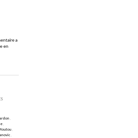
mentaire a
re en
ES
hardon
,
ne
,
 Moutou
,
anovic
,