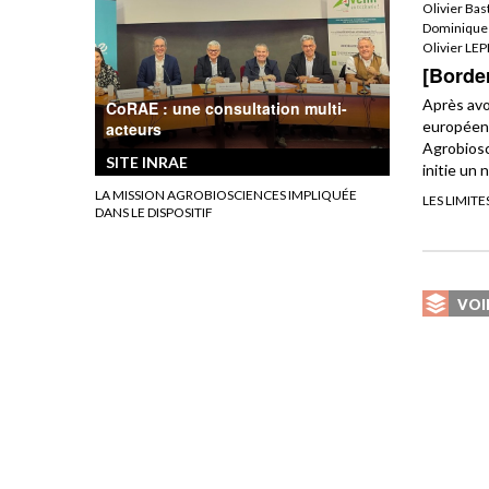
Olivier Bas
Dominique 
Olivier LEP
[Borde
Après avo
CoRAE : une consultation multi-
européenn
acteurs
Agrobiosc
SITE INRAE
initie un 
LA MISSION AGROBIOSCIENCES IMPLIQUÉE
LES LIMIT
DANS LE DISPOSITIF
VOI