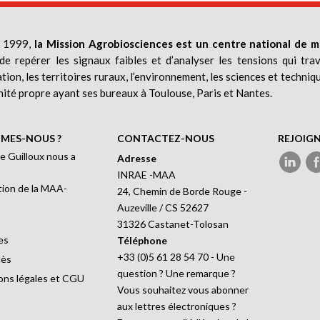
 1999,
la Mission Agrobiosciences est un centre national de m
de repérer les signaux faibles et d’analyser les tensions qui trav
ation, les territoires ruraux, l’environnement, les sciences et techniq
nité propre ayant ses bureaux à Toulouse, Paris et Nantes.
MES-NOUS ?
CONTACTEZ-NOUS
REJOIG
e Guilloux nous a
Adresse
INRAE -MAA
ion de la MAA-
24, Chemin de Borde Rouge -
Auzeville / CS 52627
31326 Castanet-Tolosan
es
Téléphone
+33 (0)5 61 28 54 70 - Une
cès
question ? Une remarque ?
ons légales et CGU
Vous souhaitez vous abonner
aux lettres électroniques ?