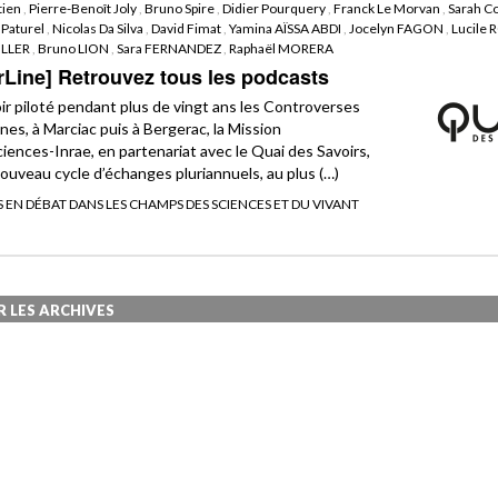
tien
,
Pierre-Benoît Joly
,
Bruno Spire
,
Didier Pourquery
,
Franck Le Morvan
,
Sarah C
Paturel
,
Nicolas Da Silva
,
David Fimat
,
Yamina AÏSSA ABDI
,
Jocelyn FAGON
,
Lucile
ILLER
,
Bruno LION
,
Sara FERNANDEZ
,
Raphaël MORERA
rLine] Retrouvez tous les podcasts
ir piloté pendant plus de vingt ans les Controverses
es, à Marciac puis à Bergerac, la Mission
iences-Inrae, en partenariat avec le Quai des Savoirs,
nouveau cycle d’échanges pluriannuels, au plus (…)
ES EN DÉBAT DANS LES CHAMPS DES SCIENCES ET DU VIVANT
R LES ARCHIVES