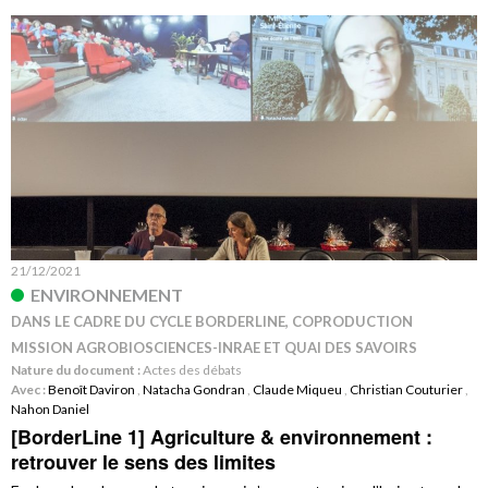
21/12/2021
ENVIRONNEMENT
DANS LE CADRE DU CYCLE BORDERLINE, COPRODUCTION
MISSION AGROBIOSCIENCES-INRAE ET QUAI DES SAVOIRS
Nature du document :
Actes des débats
Avec :
Benoît Daviron
,
Natacha Gondran
,
Claude Miqueu
,
Christian Couturier
,
Nahon Daniel
[BorderLine 1] Agriculture & environnement :
retrouver le sens des limites