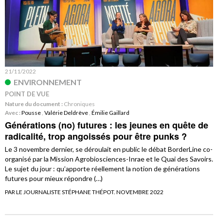
21/11/2022
ENVIRONNEMENT
POINT DE VUE
Nature du document :
Chroniques
Avec :
Pousse
,
Valérie Deldrève
,
Émilie Gaillard
Générations (no) futures : les jeunes en quête de
radicalité, trop angoissés pour être punks ?
Le 3 novembre dernier, se déroulait en public le débat BorderLine co-
organisé par la Mission Agrobiosciences-Inrae et le Quai des Savoirs.
Le sujet du jour : qu’apporte réellement la notion de générations
futures pour mieux répondre (…)
PAR LE JOURNALISTE STÉPHANE THÉPOT. NOVEMBRE 2022