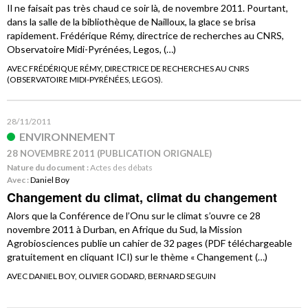
Il ne faisait pas très chaud ce soir là, de novembre 2011. Pourtant,
dans la salle de la bibliothèque de Nailloux, la glace se brisa
rapidement. Frédérique Rémy, directrice de recherches au CNRS,
Observatoire Midi-Pyrénées, Legos, (…)
AVEC FRÉDÉRIQUE RÉMY, DIRECTRICE DE RECHERCHES AU CNRS
(OBSERVATOIRE MIDI-PYRÉNÉES, LEGOS).
28/11/2011
ENVIRONNEMENT
28 NOVEMBRE 2011 (PUBLICATION ORIGNALE)
Nature du document :
Actes des débats
Avec :
Daniel Boy
Changement du climat, climat du changement
Alors que la Conférence de l’Onu sur le climat s’ouvre ce 28
novembre 2011 à Durban, en Afrique du Sud, la Mission
Agrobiosciences publie un cahier de 32 pages (PDF téléchargeable
gratuitement en cliquant ICI) sur le thème « Changement (…)
AVEC DANIEL BOY, OLIVIER GODARD, BERNARD SEGUIN