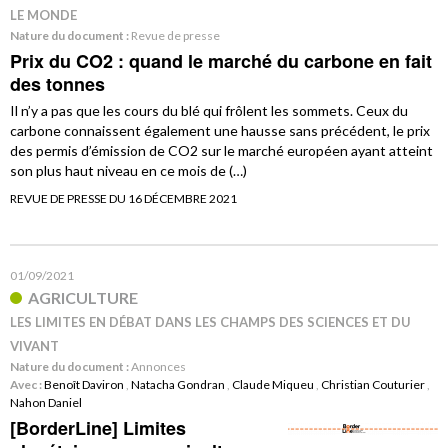
LE MONDE
Nature du document :
Revue de presse
Prix du CO2 : quand le marché du carbone en fait
des tonnes
Il n’y a pas que les cours du blé qui frôlent les sommets. Ceux du
carbone connaissent également une hausse sans précédent, le prix
des permis d’émission de CO2 sur le marché européen ayant atteint
son plus haut niveau en ce mois de (…)
REVUE DE PRESSE DU 16 DÉCEMBRE 2021
01/09/2021
AGRICULTURE
LES LIMITES EN DÉBAT DANS LES CHAMPS DES SCIENCES ET DU
VIVANT
Nature du document :
Annonces
Avec :
Benoît Daviron
,
Natacha Gondran
,
Claude Miqueu
,
Christian Couturier
,
Nahon Daniel
[BorderLine] Limites