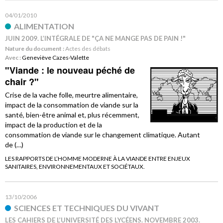
04/01/2010
ALIMENTATION
JUIN 2009. L’INTÉGRALE DE "ÇA NE MANGE PAS DE PAIN !"
Nature du document :
Actes des débats
Avec :
Geneviève Cazes-Valette
"Viande : le nouveau péché de
chair ?"
Crise de la vache folle, meurtre alimentaire,
impact de la consommation de viande sur la
santé, bien-être animal et, plus récemment,
impact de la production et de la
consommation de viande sur le changement climatique. Autant
de (…)
LES RAPPORTS DE L’HOMME MODERNE À LA VIANDE ENTRE ENJEUX
SANITAIRES, ENVIRONNEMENTAUX ET SOCIÉTAUX.
13/10/2006
SCIENCES ET TECHNIQUES DU VIVANT
LES CAHIERS DE L’UNIVERSITÉ DES LYCÉENS. NOVEMBRE 2003.