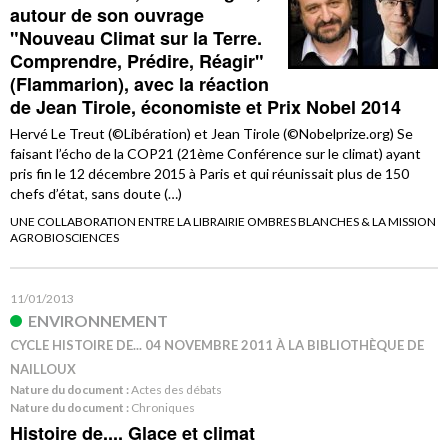
autour de son ouvrage
"Nouveau Climat sur la Terre.
Comprendre, Prédire, Réagir"
(Flammarion), avec la réaction
de Jean Tirole, économiste et Prix Nobel 2014
Hervé Le Treut (©Libération) et Jean Tirole (©Nobelprize.org) Se
faisant l’écho de la COP21 (21ème Conférence sur le climat) ayant
pris fin le 12 décembre 2015 à Paris et qui réunissait plus de 150
chefs d’état, sans doute (…)
UNE COLLABORATION ENTRE LA LIBRAIRIE OMBRES BLANCHES & LA MISSION
AGROBIOSCIENCES
11/01/2013
ENVIRONNEMENT
CYCLE HISTOIRE DE... 04 NOVEMBRE 2011 À LA BIBLIOTHÈQUE DE
NAILLOUX
Nature du document :
Actes des débats
Nature du document :
Chroniques
Histoire de.... Glace et climat