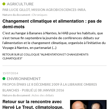
AGRICULTURE
PAR LUCIE GILLOT, MISSION AGROBIOSCIENCES-INRA.
Nature du document :
Chroniques
Changement climatique et alimentation : pas de
demi-mots
C’est au hangar à Bananes à Nantes, le HAB pour les habitués, que
s’est tenue fin septembre la journée de conférences-débats sur
l’alimentation et le changement climatique, organisée à l’initiative du
Voyage à Nantes, en partenariat (…)
RETOUR SUR LE COLLOQUE "ALIMENTATION ET CHANGEMENTS
CLIMATIQUES"
15/07/2014
ENVIRONNEMENT
PROPOS ÉPARS LE 8 DÉCEMBRE 2009 À LA LIBRAIRIE OMBRES
BLANCHES - PUBLIÉ LE 08 JANVIER 2016
Nature du document :
Actes des débats
Retour sur la rencontre avec
Hervé Le Treut, climatologue,