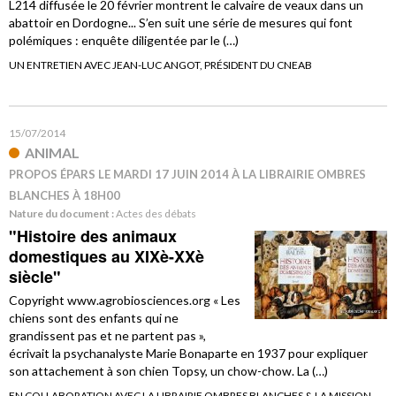
L214 diffusée le 20 février montrent le calvaire de veaux dans un
abattoir en Dordogne... S’en suit une série de mesures qui font
polémiques : enquête diligentée par le (…)
UN ENTRETIEN AVEC JEAN-LUC ANGOT, PRÉSIDENT DU CNEAB
15/07/2014
ANIMAL
PROPOS ÉPARS LE MARDI 17 JUIN 2014 À LA LIBRAIRIE OMBRES
BLANCHES À 18H00
Nature du document :
Actes des débats
"Histoire des animaux
domestiques au XIXè-XXè
siècle"
Copyright www.agrobiosciences.org « Les
chiens sont des enfants qui ne
grandissent pas et ne partent pas »,
écrivait la psychanalyste Marie Bonaparte en 1937 pour expliquer
son attachement à son chien Topsy, un chow-chow. La (…)
EN COLLABORATION AVEC LA LIBRAIRIE OMBRES BLANCHES & LA MISSION