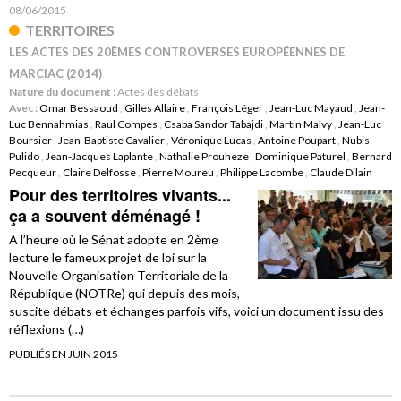
08/06/2015
TERRITOIRES
LES ACTES DES 20ÈMES CONTROVERSES EUROPÉENNES DE
MARCIAC (2014)
Nature du document :
Actes des débats
Avec :
Omar Bessaoud
,
Gilles Allaire
,
François Léger
,
Jean-Luc Mayaud
,
Jean-
Luc Bennahmias
,
Raul Compes
,
Csaba Sandor Tabajdi
,
Martin Malvy
,
Jean-Luc
Boursier
,
Jean-Baptiste Cavalier
,
Véronique Lucas
,
Antoine Poupart
,
Nubis
Pulido
,
Jean-Jacques Laplante
,
Nathalie Prouheze
,
Dominique Paturel
,
Bernard
Pecqueur
,
Claire Delfosse
,
Pierre Moureu
,
Philippe Lacombe
,
Claude Dilain
Pour des territoires vivants...
ça a souvent déménagé !
A l’heure où le Sénat adopte en 2ème
lecture le fameux projet de loi sur la
Nouvelle Organisation Territoriale de la
République (NOTRe) qui depuis des mois,
suscite débats et échanges parfois vifs, voici un document issu des
réflexions (…)
PUBLIÉS EN JUIN 2015