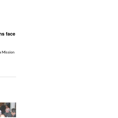
ns face
a Mission