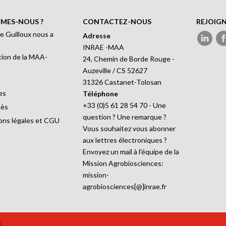
MES-NOUS ?
CONTACTEZ-NOUS
REJOIG
e Guilloux nous a
Adresse
INRAE -MAA
ion de la MAA-
24, Chemin de Borde Rouge -
Auzeville / CS 52627
31326 Castanet-Tolosan
es
Téléphone
+33 (0)5 61 28 54 70 - Une
cès
question ? Une remarque ?
ons légales et CGU
Vous souhaitez vous abonner
aux lettres électroniques ?
Envoyez un mail à l'équipe de la
Mission Agrobiosciences:
mission-
agrobiosciences[@]inrae.fr
t