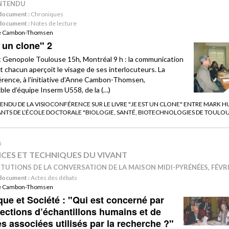
ENTENDU
document :
Chroniques
document :
Notes de lecture
e Cambon-Thomsen
 un clone" 2
 Genopole Toulouse 15h, Montréal 9 h : la communication
et chacun aperçoit le visage de ses interlocuteurs. La
érence, à l’initiative d’Anne Cambon-Thomsen,
ble d’équipe Inserm U558, de la (…)
NDU DE LA VISIOCONFÉRENCE SUR LE LIVRE "JE EST UN CLONE" ENTRE MARK H
ANTS DE L’ÉCOLE DOCTORALE "BIOLOGIE, SANTÉ, BIOTECHNOLOGIES DE TOULO
5
NCES ET TECHNIQUES DU VIVANT
ITUTIONS DE LA CONVERSATION DE LA MAISON MIDI-PYRÉNÉES, FÉVR
document :
Actes des débats
e Cambon-Thomsen
ue et Société : "Qui est concerné par
lections d’échantillons humains et de
s associées utilisés par la recherche ?"