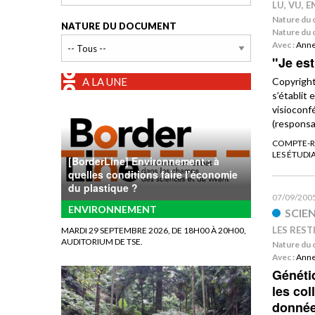
LU, VU, 
Nature du 
NATURE DU DOCUMENT
Nature du 
Avec :
Ann
"Je est
A LA UNE
Copyright
s’établit 
visioconf
(responsa
COMPTE-RE
LES ÉTUDI
[BorderLine] Environnement : à
quelles conditions faire l’économie
du plastique ?
07/09/200
ENVIRONNEMENT
SCIE
LES REST
MARDI 29 SEPTEMBRE 2026, DE 18H00 À 20H00,
AUDITORIUM DE TSE.
Nature du 
Avec :
Ann
Génétiq
les col
donnée