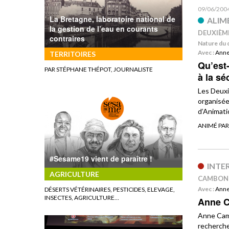
09/06/200
La Bretagne, laboratoire national de
ALIM
la gestion de l’eau en courants
DEUXIÈM
contraires
Nature du 
Avec :
Ann
TERRITOIRES
Qu’est
PAR STÉPHANE THÉPOT, JOURNALISTE
à la sé
Les Deuxi
organisée
d’Animati
ANIMÉ PA
#Sesame19 vient de paraître !
INTE
AGRICULTURE
CAMBON
Avec :
Ann
DÉSERTS VÉTÉRINAIRES, PESTICIDES, ELEVAGE,
INSECTES, AGRICULTURE…
Anne 
Anne Cam
recherche