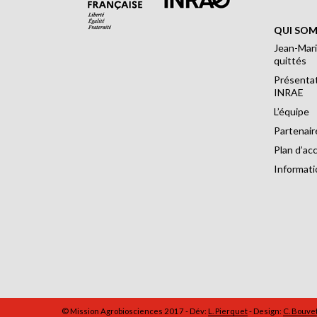
QUI SOM
Jean-Mari
quittés
Présentat
INRAE
L’équipe
Partenair
Plan d’ac
Informati
© Mission Agrobiosciences 2017 - Dév:
L. Pierquet
- Design:
C. Bouve