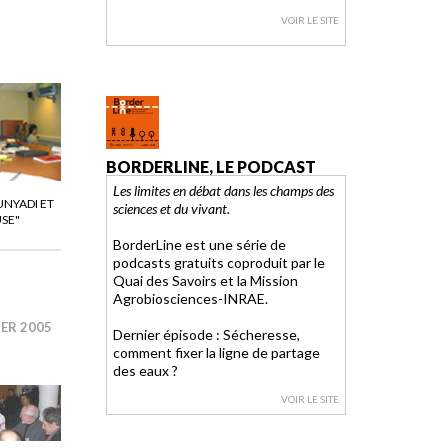
VOIR LE SITE
BORDERLINE, LE PODCAST
Les limites en débat dans les champs des
UNYADI ET
sciences et du vivant.
USE"
BorderLine est une série de
podcasts gratuits coproduit par le
Quai des Savoirs et la Mission
Agrobiosciences-INRAE.
IER 2005
Dernier épisode : Sécheresse,
comment fixer la ligne de partage
des eaux ?
VOIR LE SITE