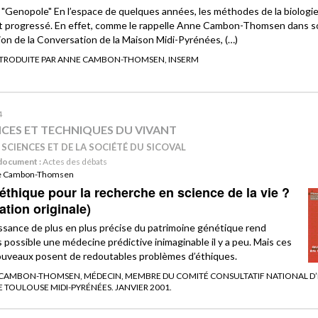
 "Genopole" En l’espace de quelques années, les méthodes de la biologi
t progressé. En effet, comme le rappelle Anne Cambon-Thomsen dans s
ion de la Conversation de la Maison Midi-Pyrénées, (…)
NTRODUITE PAR ANNE CAMBON-THOMSEN, INSERM
4
NCES ET TECHNIQUES DU VIVANT
 SCIENCES ET DE LA SOCIÉTÉ DU SICOVAL
document :
Actes des débats
e Cambon-Thomsen
éthique pour la recherche en science de la vie ?
ation originale)
ssance de plus en plus précise du patrimoine génétique rend
 possible une médecine prédictive inimaginable il y a peu. Mais ces
ouveaux posent de redoutables problèmes d’éthiques.
 CAMBON-THOMSEN, MÉDECIN, MEMBRE DU COMITÉ CONSULTATIF NATIONAL D’
TOULOUSE MIDI-PYRÉNÉES. JANVIER 2001.