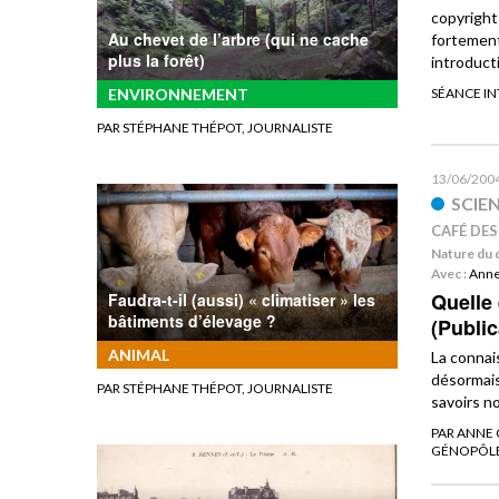
copyright
Au chevet de l’arbre (qui ne cache
fortemen
plus la forêt)
introduct
ENVIRONNEMENT
SÉANCE I
PAR STÉPHANE THÉPOT, JOURNALISTE
13/06/200
SCIE
CAFÉ DES
Nature du 
Avec :
Ann
Quelle 
Faudra-t-il (aussi) « climatiser » les
bâtiments d’élevage ?
(Public
ANIMAL
La connai
désormais
PAR STÉPHANE THÉPOT, JOURNALISTE
savoirs n
PAR ANNE
GÉNOPÔLE 