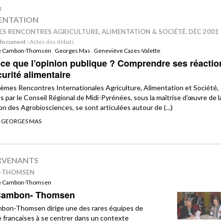
4
ENTATION
ES RENCONTRES AGRICULTURE, ALIMENTATION & SOCIÉTÉ. DÉC 2001
document :
Actes des débats
e Cambon-Thomsen
,
Georges Mas
,
Geneviève Cazes-Valette
-ce que l’opinion publique ? Comprendre ses réactio
curité alimentaire
èmes Rencontres Internationales Agriculture, Alimentation et Société,
s par le Conseil Régional de Midi-Pyrénées, sous la maîtrise d’œuvre de l
on des Agrobiosciences, se sont articulées autour de (…)
R GEORGES MAS
RVENANTS
-THOMSEN
e Cambon-Thomsen
Cambon- Thomsen
bon-Thomsen dirige une des rares équipes de
 françaises à se centrer dans un contexte