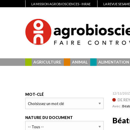
LA MISSION AGROBIOSCIENCES - INRAE
LA REVUE SESAME
AGRICULTURE
ANIMAL
ALIMENTATION
12/11/201
MOT-CLÉ
DE RE
Avec :
Béat
NATURE DU DOCUMENT
Béat