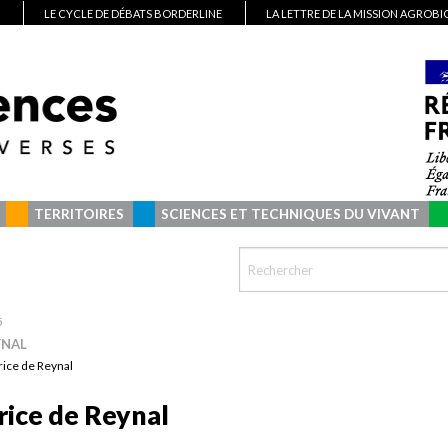
LE CYCLE DE DÉBATS BORDERLINE
LA LETTRE DE LA MISSION AGROB
TERRITOIRES
SCIENCES ET TECHNIQUES DU VIVANT
5
YNAL
rice de Reynal
rice de Reynal