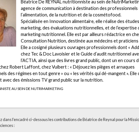
Béatrice De REYNAL nutritionniste au sein de NutriMarketi
agence de communication à destination des professionnels
l’alimentation, de la nutrition et de la cosmétofood.
Spécialisée en Innovation alimentaire, elle réalise des étude
marketing, des évaluations nutritionnelles, et de l’expertise 
marketing nutritionnel. Elle est par ailleurs rédactrice en ch
Consultation Nutrition, destinée aux médecins et praticiens
Elle a cosigné plusieurs ouvrages professionnels dont « Addi
chez Tec & Doc Lavoisier et le Guide d’audit nutritionnel av
l’ACTIA, ainsi que des livres grand public, dont un en cours 
chez Robert Laffont, chez Vuibert : « Déjouez les pièges et arnaques
nels des régimes en tout genre » ou « les vérités qui dé-mangent ». Elle
 avec des émissions TV grand public sur la nutrition.
NISTE AU SEIN DE NUTRIMARKETING
 dans l’encadré ci-dessous les contributions de Béatrice de Reynal pour la Missi
ciences :