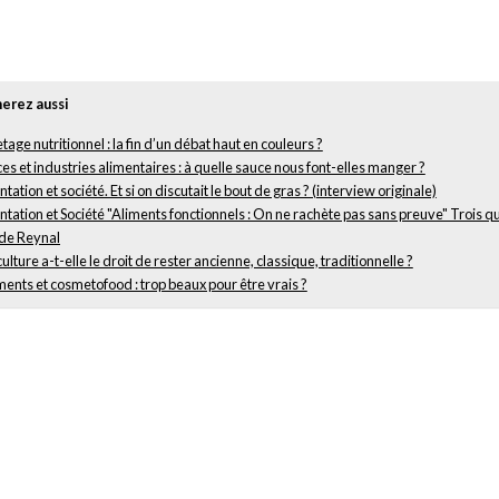
erez aussi
tage nutritionnel : la fin d’un débat haut en couleurs ?
es et industries alimentaires : à quelle sauce nous font-elles manger ?
tation et société. Et si on discutait le bout de gras ? (interview originale)
tation et Société "Aliments fonctionnels : On ne rachète pas sans preuve" Trois q
 de Reynal
culture a-t-elle le droit de rester ancienne, classique, traditionnelle ?
ents et cosmetofood : trop beaux pour être vrais ?