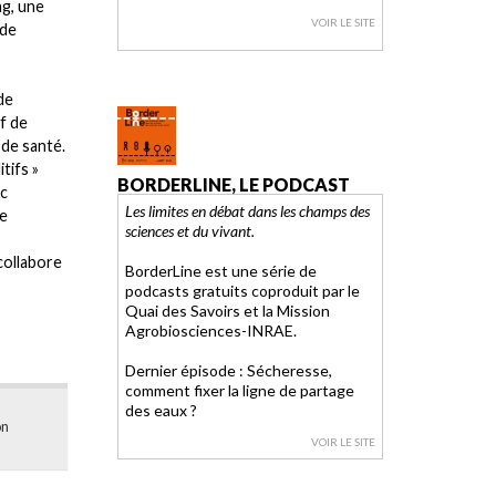
ng, une
VOIR LE SITE
 de
s
de
ef de
 de santé.
tifs »
BORDERLINE, LE PODCAST
ec
Les limites en débat dans les champs des
de
sciences et du vivant.
 collabore
BorderLine est une série de
podcasts gratuits coproduit par le
Quai des Savoirs et la Mission
Agrobiosciences-INRAE.
Dernier épisode : Sécheresse,
comment fixer la ligne de partage
des eaux ?
on
VOIR LE SITE