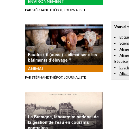
ENVIRONNEMENT
PAR STÉPHANE THÉPOT, JOURNALISTE
Vous aim
Etique
Scienc
Alimen
Faudra-t-il (aussi) « climatiser » les
Alimen
bâtiments d’élevage ?
Béatrice
L’agri
ANIMAL
Alicam
PAR STÉPHANE THÉPOT, JOURNALISTE
La Bretagne, laboratoire national de
la gestion de l’eau en courants
contraires