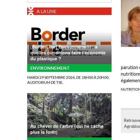
A LA UNE
[BorderLine] Environnement : à
quelles conditions faire l’économie
du plastique ?
parution 
ENVIRONNEMENT
nutrition
MARDI 29 SEPTEMBRE 2026, DE 18H00 À 20H00,
également
AUDITORIUM DE TSE.
NUTRITION
Retrouvez
Au chevet de l’arbre (qui ne cache
Agrobiso
plus la forêt)