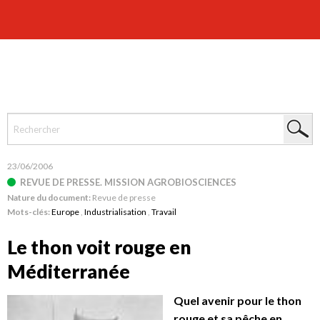
23/06/2006
REVUE DE PRESSE. MISSION AGROBIOSCIENCES
Nature du document:
Revue de presse
Mots-clés:
Europe
,
Industrialisation
,
Travail
Le thon voit rouge en
Méditerranée
Quel avenir pour le thon
rouge et sa pêche en