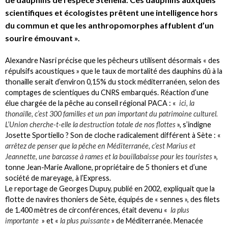
scientifiques et écologistes prêtent une intelligence hors
du commun et que les anthropomorphes affublent d’un
sourire émouvant ».
Alexandre Nasri précise que les pêcheurs utilisent désormais « des
répulsifs acoustiques » que le taux de mortalité des dauphins dû à la
thonaille serait d’environ 0,15% du stock méditerranéen, selon des
comptages de scientiques du CNRS embarqués. Réaction d’une
élue chargée de la pêche au conseil régional PACA : «
ici, la
thonaille, c’est 300 familles et un pan important du patrimoine culturel.
L’Union cherche-t-elle la destruction totale de nos flottes
», s’indigne
Josette Sportiello ? Son de cloche radicalement différent à Sète : «
arrêtez de penser que la pêche en Méditerranée, c’est Marius et
Jeannette, une barcasse à rames et la bouillabaisse pour les touristes
»,
tonne Jean-Marie Avallone, propriétaire de 5 thoniers et d’une
société de mareyage, à l’Express.
Le reportage de Georges Dupuy, publié en 2002, expliquait que la
flotte de navires thoniers de Sète, équipés de « sennes », des filets
de 1.400 mètres de circonférences, était devenu «
la plus
importante
» et «
la plus puissante
» de Méditerranée. Menacée