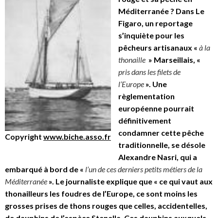
Méditerranée ? Dans Le
Figaro, un reportage
s’inquiète pour les
pêcheurs artisanaux «
à la
thonaille
» Marseillais, «
pris dans les filets de
l’Europe
». Une
règlementation
européenne pourrait
définitivement
condamner cette pêche
Copyright
www.biche.asso.fr
traditionnelle, se désole
Alexandre Nasri, qui a
embarqué à bord de «
l’un de ces derniers petits métiers de la
Méditerranée
». Le journaliste explique que « ce qui vaut aux
thonailleurs les foudres de l’Europe, ce sont moins les
grosses prises de thons rouges que celles, accidentelles,
de dauphins de l’espèce Stenella. Ces dauphins auxquels