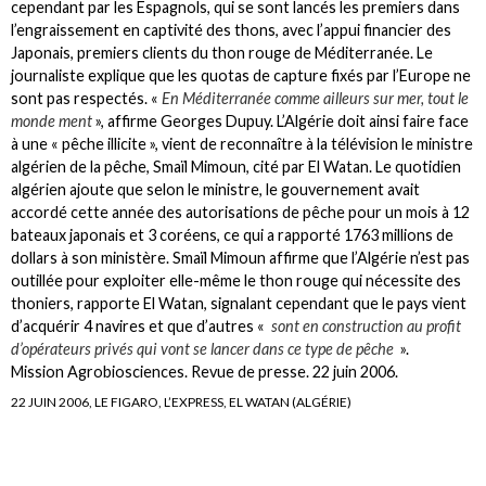
cependant par les Espagnols, qui se sont lancés les premiers dans
l’engraissement en captivité des thons, avec l’appui financier des
Japonais, premiers clients du thon rouge de Méditerranée. Le
journaliste explique que les quotas de capture fixés par l’Europe ne
sont pas respectés. «
En Méditerranée comme ailleurs sur mer, tout le
monde ment
», affirme Georges Dupuy. L’Algérie doit ainsi faire face
à une « pêche illicite », vient de reconnaître à la télévision le ministre
algérien de la pêche, Smaïl Mimoun, cité par El Watan. Le quotidien
algérien ajoute que selon le ministre, le gouvernement avait
accordé cette année des autorisations de pêche pour un mois à 12
bateaux japonais et 3 coréens, ce qui a rapporté 1763 millions de
dollars à son ministère. Smaïl Mimoun affirme que l’Algérie n’est pas
outillée pour exploiter elle-même le thon rouge qui nécessite des
thoniers, rapporte El Watan, signalant cependant que le pays vient
d’acquérir 4 navires et que d’autres «
sont en construction au profit
d’opérateurs privés qui vont se lancer dans ce type de pêche
».
Mission Agrobiosciences. Revue de presse. 22 juin 2006.
22 JUIN 2006, LE FIGARO, L’EXPRESS, EL WATAN (ALGÉRIE)