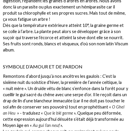
digestion, répandent les graines d’arbres en arbres. Nous avons
donc là un parasite ou plus exactement un hémiparasite car il
produit sa chlorophylle et ses propres sucres. Mais tout de même,
ça vous fatigue un arbre !
Dès que la température extérieure atteint 10°, la graine germe et
se colle à l’arbre. La plante peut alors se développer grâce à son
suçoir qui traverse l’écorce et atteint la sève dont elle se nourrit.
Ses fruits sont ronds, blancs et visqueux, d’où son nom latin Viscum
album.
SYMBOLE D’AMOUR ET DE PARDON
Remontons d’abord jusqu’à nos ancêtres les gaulois : C’est la
sixième nuit du solstice d’hiver, la première de l’année celtique, la
« nuit mère ». Un druide vêtu de blanc s’enfonce dans la forêt pour y
cueillir le gui sacré du chêne avec une serpe d’or. Il le reçoit dans un
drap de lin d’une blancheur immaculée (car il ne doit pas toucher le
sol afin de conserver ses pouvoirs) tout en prophétisant «
O Ghel
an Heu
» - traduisez «
Que le blé germe
». Quelque peu déformée,
cette expression aujourd’hui désuète s’était déjà transformée au
Moyen âge en «
Au gui l’an neuf
».