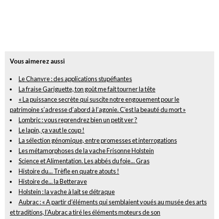
Vous aimerez aussi
Le Chanvre : des applications stupéfiantes
La fraise Gariguette, ton goût me fait tourner la tête
« La puissance secrète qui suscite notre engouement pour le
patrimoine s’adresse d’abord à l’agonie. C’est la beauté du mort »
Lombric : vous reprendrez bien un petit ver ?
Le lapin, ça vaut le coup !
La sélection génomique, entre promesses et interrogations
Les métamorphoses de la vache Frisonne Holstein
Science et Alimentation. Les abbés du foie... Gras
Histoire du... Trèfle en quatre atouts !
Histoire de... la Betterave
Holstein : la vache à lait se détraque
Aubrac : « A partir d’éléments qui semblaient voués au musée des arts
et traditions, l’Aubrac a tiré les éléments moteurs de son