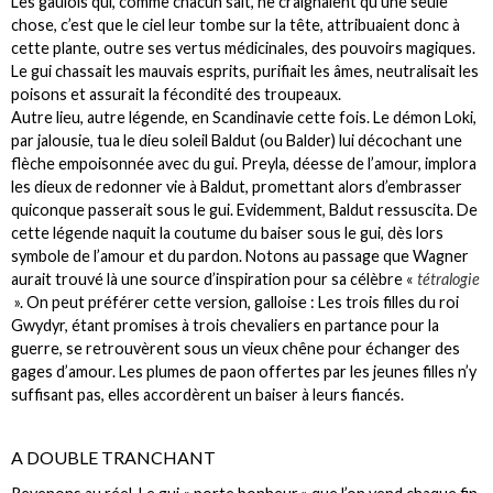
Les gaulois qui, comme chacun sait, ne craignaient qu’une seule
chose, c’est que le ciel leur tombe sur la tête, attribuaient donc à
cette plante, outre ses vertus médicinales, des pouvoirs magiques.
Le gui chassait les mauvais esprits, purifiait les âmes, neutralisait les
poisons et assurait la fécondité des troupeaux.
Autre lieu, autre légende, en Scandinavie cette fois. Le démon Loki,
par jalousie, tua le dieu soleil Baldut (ou Balder) lui décochant une
flèche empoisonnée avec du gui. Preyla, déesse de l’amour, implora
les dieux de redonner vie à Baldut, promettant alors d’embrasser
quiconque passerait sous le gui. Evidemment, Baldut ressuscita. De
cette légende naquit la coutume du baiser sous le gui, dès lors
symbole de l’amour et du pardon. Notons au passage que Wagner
aurait trouvé là une source d’inspiration pour sa célèbre «
tétralogie
». On peut préférer cette version, galloise : Les trois filles du roi
Gwydyr, étant promises à trois chevaliers en partance pour la
guerre, se retrouvèrent sous un vieux chêne pour échanger des
gages d’amour. Les plumes de paon offertes par les jeunes filles n’y
suffisant pas, elles accordèrent un baiser à leurs fiancés.
A DOUBLE TRANCHANT