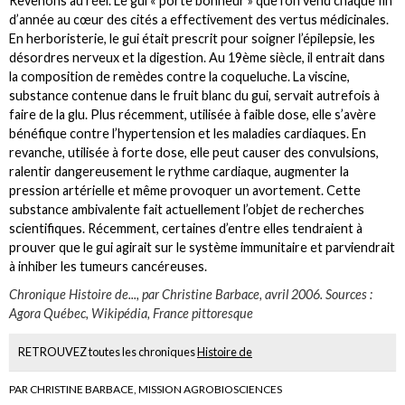
Revenons au réel. Le gui « porte bonheur » que l’on vend chaque fin
d’année au cœur des cités a effectivement des vertus médicinales.
En herboristerie, le gui était prescrit pour soigner l’épilepsie, les
désordres nerveux et la digestion. Au 19ème siècle, il entrait dans
la composition de remèdes contre la coqueluche. La viscine,
substance contenue dans le fruit blanc du gui, servait autrefois à
faire de la glu. Plus récemment, utilisée à faible dose, elle s’avère
bénéfique contre l’hypertension et les maladies cardiaques. En
revanche, utilisée à forte dose, elle peut causer des convulsions,
ralentir dangereusement le rythme cardiaque, augmenter la
pression artérielle et même provoquer un avortement. Cette
substance ambivalente fait actuellement l’objet de recherches
scientifiques. Récemment, certaines d’entre elles tendraient à
prouver que le gui agirait sur le système immunitaire et parviendrait
à inhiber les tumeurs cancéreuses.
Chronique Histoire de..., par Christine Barbace, avril 2006. Sources :
Agora Québec, Wikipédia, France pittoresque
RETROUVEZ toutes les chroniques
Histoire de
PAR CHRISTINE BARBACE, MISSION AGROBIOSCIENCES