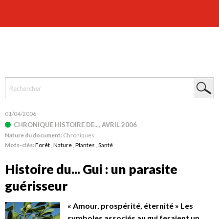
01/04/2006
CHRONIQUE HISTOIRE DE..., AVRIL 2006
Nature du document:
Chroniques
Mots-clés:
Forêt
,
Nature
,
Plantes
,
Santé
Histoire du... Gui : un parasite
guérisseur
« Amour, prospérité, éternité » Les
symboles associés au gui feraient un