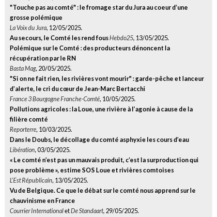
"Touche pas au comté" : le fromage star du Jura au coeur d’une
grosse polémique
La Voix du Jura
, 12/05/2025.
Au secours, le Comté les rend fous
Hebdo25
, 13/05/2025.
Polémique sur le Comté : des producteurs dénoncent la
récupération par le RN
Basta Mag
, 20/05/2025.
"Si on ne fait rien, les rivières vont mourir" : garde-pêche et lanceur
d’alerte, le cri du cœur de Jean-Marc Bertacchi
France 3 Bourgogne Franche-Comté
, 10/05/2025.
Pollutions agricoles : la Loue, une rivière à l’agonie à cause de la
filière comté
Reporterre
, 10/03/2025.
Dans le Doubs, le décollage du comté asphyxie les cours d’eau
Libération
, 03/05/2025.
« Le comté n’est pas un mauvais produit, c’est la surproduction qui
pose problème », estime SOS Loue et rivières comtoises
L’Est Républicain
, 13/05/2025.
Vu de Belgique. Ce que le débat sur le comté nous apprend sur le
chauvinisme en France
Courrier International
et
De Standaart
, 29/05/2025.