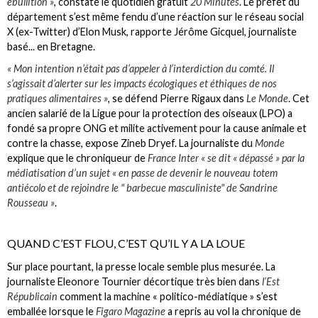
ébullition »
, constate le quotidien gratuit
20 Minutes
. Le préfet du
département s’est même fendu d’une réaction sur le réseau social
X (ex-Twitter) d’Elon Musk, rapporte Jérôme Gicquel, journaliste
basé... en Bretagne.
« Mon intention n’était pas d’appeler à l’interdiction du comté. Il
s’agissait d’alerter sur les impacts écologiques et éthiques de nos
pratiques alimentaires »
, se défend Pierre Rigaux dans
Le Monde
. Cet
ancien salarié de la Ligue pour la protection des oiseaux (LPO) a
fondé sa propre ONG et milite activement pour la cause animale et
contre la chasse, expose Zineb Dryef. La journaliste du
Monde
explique que le chroniqueur de
France Inter
« se dit « dépassé » par la
médiatisation d’un sujet « en passe de devenir le nouveau totem
antiécolo et de rejoindre le " barbecue masculiniste" de Sandrine
Rousseau »
.
QUAND C’EST FLOU, C’EST QU’IL Y A LA LOUE
Sur place pourtant, la presse locale semble plus mesurée. La
journaliste Eleonore Tournier décortique très bien dans
l’Est
Républicain
comment la machine « politico-médiatique » s’est
emballée lorsque le
Figaro Magazine
a repris au vol la chronique de