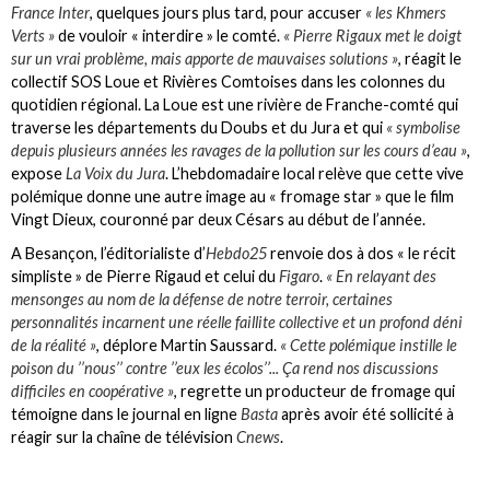
France Inter
, quelques jours plus tard, pour accuser
« les Khmers
Verts »
de vouloir « interdire » le comté.
« Pierre Rigaux met le doigt
sur un vrai problème, mais apporte de mauvaises solutions »
, réagit le
collectif SOS Loue et Rivières Comtoises dans les colonnes du
quotidien régional. La Loue est une rivière de Franche-comté qui
traverse les départements du Doubs et du Jura et qui
« symbolise
depuis plusieurs années les ravages de la pollution sur les cours d’eau »
,
expose
La Voix du Jura
. L’hebdomadaire local relève que cette vive
polémique donne une autre image au « fromage star » que le film
Vingt Dieux, couronné par deux Césars au début de l’année.
A Besançon, l’éditorialiste d’
Hebdo25
renvoie dos à dos « le récit
simpliste » de Pierre Rigaud et celui du
Figaro
.
« En relayant des
mensonges au nom de la défense de notre terroir, certaines
personnalités incarnent une réelle faillite collective et un profond déni
de la réalité »
, déplore Martin Saussard.
« Cette polémique instille le
poison du ’’nous’’ contre ’’eux les écolos’’... Ça rend nos discussions
difficiles en coopérative »
, regrette un producteur de fromage qui
témoigne dans le journal en ligne
Basta
après avoir été sollicité à
réagir sur la chaîne de télévision
Cnews
.