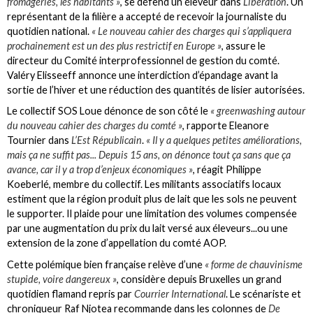
fromageries, les habitants »
, se défend un éleveur dans
Libération
. Un
représentant de la filière a accepté de recevoir la journaliste du
quotidien national.
« Le nouveau cahier des charges qui s’appliquera
prochainement est un des plus restrictif en Europe »
, assure le
directeur du Comité interprofessionnel de gestion du comté.
Valéry Elisseeff annonce une interdiction d’épandage avant la
sortie de l’hiver et une réduction des quantités de lisier autorisées.
Le collectif SOS Loue dénonce de son côté le
« greenwashing autour
du nouveau cahier des charges du comté »
, rapporte Eleanore
Tournier dans
L’Est Républicain
.
« Il y a quelques petites améliorations,
mais ça ne suffit pas... Depuis 15 ans, on dénonce tout ça sans que ça
avance, car il y a trop d’enjeux économiques »
, réagit Philippe
Koeberlé, membre du collectif. Les militants associatifs locaux
estiment que la région produit plus de lait que les sols ne peuvent
le supporter. Il plaide pour une limitation des volumes compensée
par une augmentation du prix du lait versé aux éleveurs...ou une
extension de la zone d’appellation du comté AOP.
Cette polémique bien française relève d’une
« forme de chauvinisme
stupide, voire dangereux »
, considère depuis Bruxelles un grand
quotidien flamand repris par
Courrier International
. Le scénariste et
chroniqueur Raf Njotea recommande dans les colonnes de
De