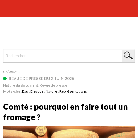
02/06/2025
REVUE DE PRESSE DU 2 JUIN 2025
Nature du document:
Revue de presse
Mots-clés:
Eau
,
Elevage
,
Nature
,
Représentations
Comté : pourquoi en faire tout un
fromage ?