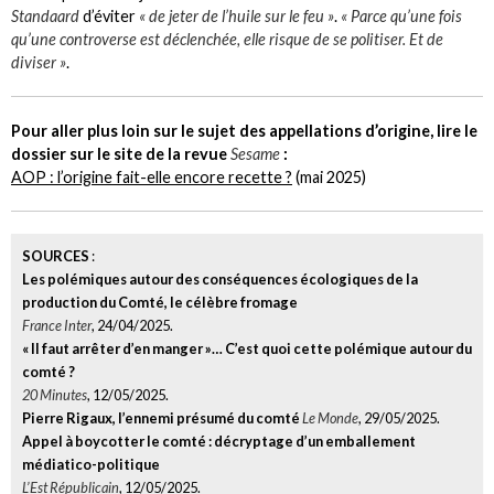
Standaard
d’éviter
« de jeter de l’huile sur le feu »
.
« Parce qu’une fois
qu’une controverse est déclenchée, elle risque de se politiser. Et de
diviser »
.
Pour aller plus loin sur le sujet des appellations d’origine, lire le
dossier sur le site de la revue
Sesame
:
AOP : l’origine fait-elle encore recette ?
(mai 2025)
SOURCES
:
Les polémiques autour des conséquences écologiques de la
production du Comté, le célèbre fromage
France Inter
, 24/04/2025.
« Il faut arrêter d’en manger »… C’est quoi cette polémique autour du
comté ?
20 Minutes
, 12/05/2025.
Pierre Rigaux, l’ennemi présumé du comté
Le Monde
, 29/05/2025.
Appel à boycotter le comté : décryptage d’un emballement
médiatico-politique
L’Est Républicain
, 12/05/2025.