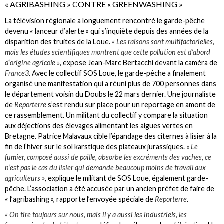
« AGRIBASHING » CONTRE « GREENWASHING »
La télévision régionale a longuement rencontré le garde-pêche
devenu « lanceur d’alerte » qui s’inquiète depuis des années de la
disparition des truites de la Loue.
« Les raisons sont multifactorielles,
mais les études scientifiques montrent que cette pollution est d’abord
d’origine agricole »
, expose Jean-Marc Bertacchi devant la caméra de
France3
. Avec le collectif SOS Loue, le garde-pêche a finalement
organisé une manifestation qui a réuni plus de 700 personnes dans
le département voisin du Doubs le 22 mars dernier. Une journaliste
de
Reporterre
s’est rendu sur place pour un reportage en amont de
ce rassemblement. Un militant du collectif y compare la situation
aux déjections des élevages alimentant les algues vertes en
Bretagne. Patrice Malavaux cible l’épandage des citernes à lisier à la
fin de l’hiver sur le sol karstique des plateaux jurassiques.
« Le
fumier, composé aussi de paille, absorbe les excréments des vaches, ce
n’est pas le cas du lisier qui demande beaucoup moins de travail aux
agriculteurs »
, explique le militant de SOS Loue, également garde-
pêche. L’association a été accusée par un ancien préfet de faire de
« l’agribashing », rapporte l’envoyée spéciale de
Reporterre
.
« On tire toujours sur nous, mais il y a aussi les industriels, les