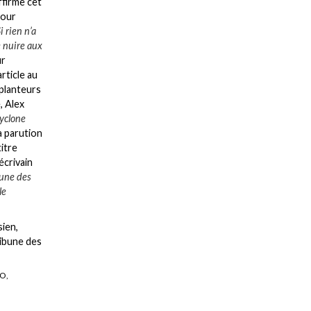
ffirme cet
Pour
Si rien n’a
e nuire aux
ur
article au
 planteurs
, Alex
cyclone
la parution
titre
écrivain
bune des
le
ien,
ribune des
RO,