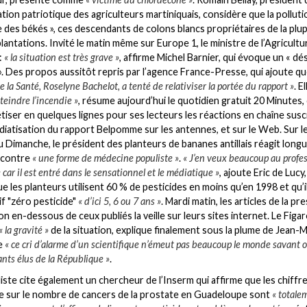
ation patriotique des agriculteurs martiniquais, considère que la polluti
e des békés », ces descendants de colons blancs propriétaires de la plu
lantations. Invité le matin même sur Europe 1, le ministre de l’Agricultu
:
« la situation est très grave »
, affirme Michel Barnier, qui évoque un « dé
 ». Des propos aussitôt repris par l’agence France-Presse, qui ajoute q
e la Santé, Roselyne Bachelot, a tenté de relativiser la portée du rapport »
. El
éteindre l’incendie »
, résume aujourd’hui le quotidien gratuit 20 Minutes,
tiser en quelques lignes pour ses lecteurs les réactions en chaîne susc
diatisation du rapport Belpomme sur les antennes, et sur le Web. Sur le
u Dimanche, le président des planteurs de bananes antillais réagit lon
 contre
« une forme de médecine populiste »
.
« J’en veux beaucoup au profe
ar il est entré dans le sensationnel et le médiatique »
, ajoute Eric de Lucy,
ue les planteurs utilisent 60 % de pesticides en moins qu’en 1998 et qu’i
if "zéro pesticide"
« d’ici 5, 6 ou 7 ans »
. Mardi matin, les articles de la pr
n en-dessous de ceux publiés la veille sur leurs sites internet. Le Figar
« la gravité »
de la situation, explique finalement sous la plume de Jean-M
e
« ce cri d’alarme d’un scientifique n’émeut pas beaucoup le monde savant o
nts élus de la République »
.
liste cite également un chercheur de l’Inserm qui affirme que les chiffr
 sur le nombre de cancers de la prostate en Guadeloupe sont
« totale