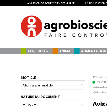
LA MISSION AGROBIOSCIENCES - INRAE
LA REVUE SESAME
AGRICULTURE
ANIMAL
ALIMENTATION
19/09/200
MOT-CLÉ
REVUE
Nature du
Mots-clés
NATURE DU DOCUMENT
Avis