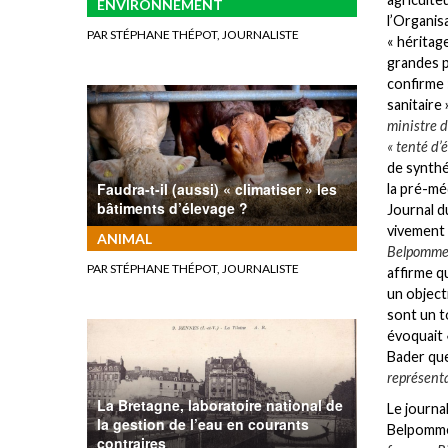
ENVIRONNEMENT
l’Organis
PAR STÉPHANE THÉPOT, JOURNALISTE
« héritag
grandes p
confirme 
sanitaire
ministre d
« tenté d’
de synthé
Faudra-t-il (aussi) « climatiser » les
la pré-mé
bâtiments d’élevage ?
Journal d
vivement
ANIMAL
Belpomme c
PAR STÉPHANE THÉPOT, JOURNALISTE
affirme q
un object
sont un to
évoquait
Bader qu
représenta
La Bretagne, laboratoire national de
Le journa
la gestion de l’eau en courants
Belpomme
contraires