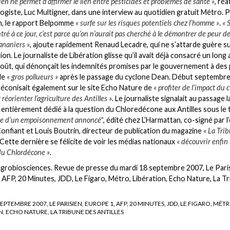
ien ne permet d’affirmer le lien entre pesticides et problèmes de santé »
, réa
ogiste, Luc Multigner, dans une interview au quotidien gratuit Métro. 
n, le rapport Belpomme
« surfe sur les risques potentiels chez l’homme »
.
« 
ré à ce jour, c’est parce qu’on n’aurait pas cherché à le démontrer de peur d
ananiers »
, ajoute rapidement Renaud Lecadre, qui ne s’attarde guère s
ion. Le journaliste de Libération glisse qu’il avait déjà consacré un long 
 août, qui dénonçait les indemnités promises par le gouvernement à des
 de
« gros pollueurs »
après le passage du cyclone Dean. Début septembre
réconisait également sur le site Echo Nature de
« profiter de l’impact du 
réorienter l’agriculture des Antilles »
. Le journaliste signalait au passage 
e, entièrement dédié à la question du Chloredécone aux Antilles sous le 
e d’un empoisonnement annoncé"
, édité chez L’Harmattan, co-signé par l’
onfiant et Louis Boutrin, directeur de publication du magazine
« La Tri
 Cette dernière se félicite de voir les médias nationaux
« découvrir enfin 
du Chlordécone »
.
grobiosciences. Revue de presse du mardi 18 septembre 2007, Le Paris
 AFP, 20 Minutes, JDD, Le Figaro, Métro, Libération, Echo Nature, La T
EPTEMBRE 2007, LE PARISIEN, EUROPE 1, AFP, 20 MINUTES, JDD, LE FIGARO, MÉT
N, ECHO NATURE, LA TRIBUNE DES ANTILLES