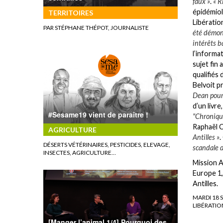
faux »
.
« R
épidémiol
TERRITOIRES
Libératio
PAR STÉPHANE THÉPOT, JOURNALISTE
été démont
intérêts b
l’informat
sujet fin
qualifiés
Belvoit p
Dean pour 
d’un livr
#Sesame19 vient de paraître !
"Chroniqu
Raphaël C
AGRICULTURE
Antilles »
.
DÉSERTS VÉTÉRINAIRES, PESTICIDES, ELEVAGE,
scandale 
INSECTES, AGRICULTURE…
Mission A
Europe 1,
Antilles.
MARDI 18 S
LIBÉRATIO
[Manger l’animal 1/4] Pourquoi des