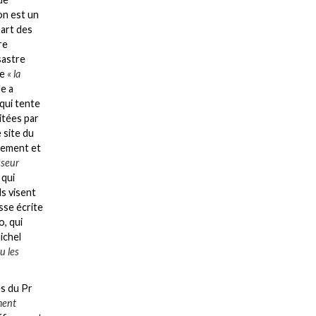
on est un
part des
re
sastre
ue
« la
le a
 qui tente
itées par
 site du
guement et
sseur
 qui
ls visent
esse écrite
o, qui
ichel
u les
es du Pr
ment