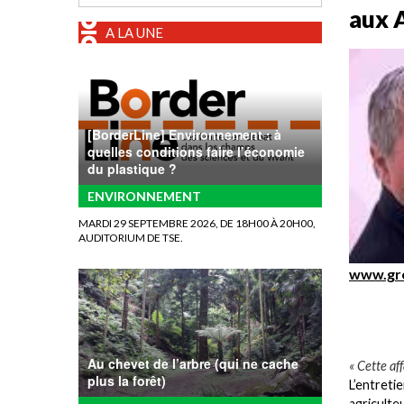
aux A
A LA UNE
[BorderLine] Environnement : à
quelles conditions faire l’économie
du plastique ?
ENVIRONNEMENT
MARDI 29 SEPTEMBRE 2026, DE 18H00 À 20H00,
AUDITORIUM DE TSE.
www.gr
Au chevet de l’arbre (qui ne cache
« Cette af
plus la forêt)
L’entreti
agricult