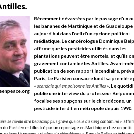
ntilles.
Récemment dévastées par le passage d’un o
les bananes de Martinique et de Guadeloupe
aujourd’hui dans l’oeil d’un cyclone politico-
médiatique. Le cancérologue Dominique Be
affirme que les pesticides utilisés dans les
plantations peuvent être mortels, et qu’ils o
gravement contaminé les Antilles. Avant-mê
publication de son rapport incendiaire, prév
Paris, Le Parisien consacre lundi sa première
« scandale qui empoisonne les Antilles »
. Le quotid
eenpeace.org
publie une interview du professeur Belpomm
focalise ses soupçons sur le chlordécone, un
pesticide interdit en métropole depuis 1990.
faire se révèle être beaucoup plus grave que celle du sang contaminé »
, affir
en du Parisien est illustré par un reportage en Martinique chez un petit
eur, présenté comme
« victime du chlordécone »
. Romain Bellay, président 