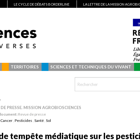
LE CYCLE DE DÉBATS BORDERLINE
LA LETTRE DE LA MISSION AGROB
TERRITOIRES
SCIENCES ET TECHNIQUES DU VIVANT
7
 DE PRESSE. MISSION AGROBIOSCIENCES
 document:
Revue de presse
:
Cancer
,
Pesticides
,
Santé
,
Sol
 de tempête médiatique sur les pestic