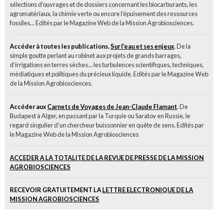
sélections d’ouvrages et de dossiers concernant les biocarburants, les
agromatériaux, la chimie verte ou encore l’épuisement des ressources
fossiles... Edités par le Magazine Web de la Mission Agrobiosciences.
Accéder à toutes les publications.
Sur l’eau et ses enjeux
. De la
simple goutte perlant au robinet aux projets de grands barrages,
d’irrigations en terres sèches... les turbulences scientifiques, techniques,
médiatiques et politiques du précieux liquide. Edités par le Magazine Web
de la Mission Agrobiosciences.
Accéder aux
Carnets de Voyages de Jean-Claude Flamant
. De
Budapest à Alger, en passant par la Turquie ou Saratov en Russie, le
regard singulier d’un chercheur buissonnier en quête de sens. Edités par
le Magazine Web de la Mission Agrobiosciences
ACCEDER A LA TOTALITE DE LA REVUE DE PRESSE DE LA MISSION
AGROBIOSCIENCES
RECEVOIR GRATUITEMENT LA
LETTRE ELECTRONIQUE DE LA
MISSION AGROBIOSCIENCES