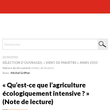
22/03/2013
SÉLECTION D’OUVRAGES, « VIENT DE PARAÎTRE ». MARS 2013
Nature du document:
Notes de lecture
Avec :
Michel Griffon
« Qu’est-ce que l’agriculture
écologiquement intensive ? »
(Note de lecture)