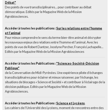
Débat"
Des points de vue transdisciplinaires... pour contribuer au débat
démocratique. Edités par le Magazine Web de la Mission
Agrobiosciences.
Accéder à toutes les publications :
Sur les relations entre l’homme
et l’animal
Pour mieux comprendre le sens du terme bien-être animal et décrypter
les nouveaux enjeux des relations entre l’homme et l’animal. Avec les
points de vue de Robert Dantzer, Jocelyne Porcher, François Lachapelle...
Edités par le Magazine Web de la Mission Agrobiosciences
Accéder à toutes les Publications :
"Sciences-Société-Décision
Publique"
de la Conversation de Midi-Pyrénées. Une expérience pilote d’échanges
transdisciplinaires pour éclairer et mieux raisonner, par l’échange, les
situations de blocages « Science et Société » et contribuer à l’éclairage de la
décision publique. Edités par le Magazine Web de la Mission
Agrobiosciences.
Accéder à toutes les Publications :
Science et Lycéens
.
Les cahiers de l’Université des Lycéens, moment de rencontres entre des