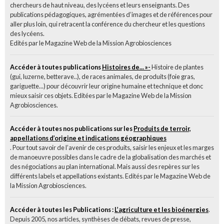
chercheurs de haut niveau, des lycéens et leurs enseignants. Des
publications pédagogiques, agrémentées d’images et de références pour
aller plus loin, qui retracent la conférence du chercheur et les questions
des lycéens.
Edités par le Magazine Web de la Mission Agrobiosciences
Accéder à toutes publications
Histoires de... »-
Histoire de plantes
(gui, luzerne, betterave..), de races animales, de produits (foie gras,
gariguette...) pour découvrir leur origine humaine et technique et donc
mieux saisir ces objets. Editées par le Magazine Web de la Mission
Agrobiosciences.
Accéder à toutes nos publications sur les
Produits de terroir,
appellations d’origine et indications géographiques
. Pour tout savoir de l’avenir de ces produits, saisir les enjeux et les marges
de manoeuvre possibles dans le cadre de la globalisation des marchés et
des négociations au plan international. Mais aussi des repères sur les
différents labels et appellations existants. Edités par le Magazine Web de
la Mission Agrobiosciences.
Accéder à toutes les Publications :
L’agriculture et les bioénergies
.
Depuis 2005, nos articles, synthèses de débats, revues de presse,