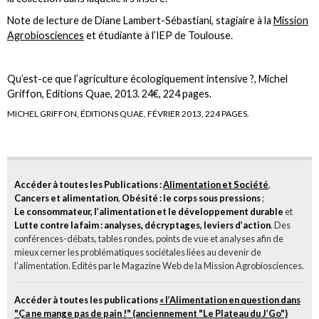
Note de lecture de Diane Lambert-Sébastiani, stagiaire à la
Mission
Agrobiosciences
et étudiante à l’IEP de Toulouse.
Qu’est-ce que l’agriculture écologiquement intensive ?, Michel
Griffon, Editions Quae, 2013. 24€, 224 pages.
MICHEL GRIFFON, ÉDITIONS QUAE, FÉVRIER 2013, 224 PAGES.
Accéder à toutes les Publications :
Alimentation et Société
,
Cancers et alimentation
,
Obésité : le corps sous pressions
;
Le consommateur, l’alimentation et le développement durable
et
Lutte contre la faim : analyses, décryptages, leviers d’action
. Des
conférences-débats, tables rondes, points de vue et analyses afin de
mieux cerner les problématiques sociétales liées au devenir de
l’alimentation. Edités par le Magazine Web de la Mission Agrobiosciences.
Accéder à toutes les publications
« l’Alimentation en question dans
"Ça ne mange pas de pain !" (anciennement "Le Plateau du J’Go")