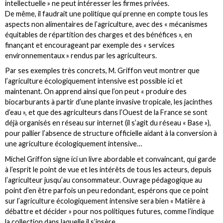
intellectuelle » ne peut intéresser les firmes privées.
De même, il faudrait une politique qui prenne en compte tous les
aspects non alimentaires de l’agriculture, avec des « mécanismes
équitables de répartition des charges et des bénéfices », en
finançant et encourageant par exemple des « services
environnementaux » rendus par les agriculteurs.
Par ses exemples très concrets, M. Griffon veut montrer que
l’agriculture écologiquement intensive est possible ici et
maintenant. On apprend ainsi que l’on peut « produire des
biocarburants à partir d’une plante invasive tropicale, les jacinthes
d’eau », et que des agriculteurs dans l’Ouest de la France se sont
déjà organisés en réseau sur internet (il s’agit du réseau « Base »),
pour pallier l’absence de structure officielle aidant à la conversion à
une agriculture écologiquement intensive…
Michel Griffon signe ici un livre abordable et convaincant, qui garde
à l’esprit le point de vue et les intérêts de tous les acteurs, depuis
l’agriculteur jusqu’au consommateur. Ouvrage pédagogique au
point d’en être parfois un peu redondant, espérons que ce point
sur l’agriculture écologiquement intensive sera bien « Matière à
débattre et décider » pour nos politiques futures, comme l’indique
la collection dans laquelle il s’insère.