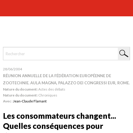
28/06/2004
RÉUNION ANNUELLE DE LA FÉDÉRATION EUROPÉENNE DE
ZOOTECHNIE. AULA MAGNA, PALAZZO DEI CONGRESSI EUR, ROME.
Nature du document:
Actes des débats
Nature du document:
Chroniques
Avec :
Jean-Claude Flamant
Les consommateurs changent...
Quelles conséquences pour