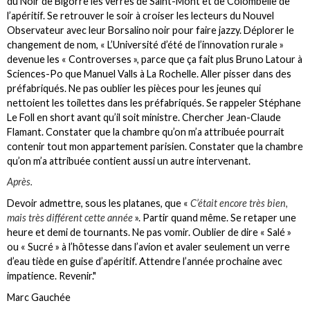
du Noir de Bigorre les verres de Saint-Mont et de Colombelle de
l’apéritif. Se retrouver le soir à croiser les lecteurs du Nouvel
Observateur avec leur Borsalino noir pour faire jazzy. Déplorer le
changement de nom, « L’Université d’été de l’innovation rurale »
devenue les « Controverses », parce que ça fait plus Bruno Latour à
Sciences-Po que Manuel Valls à La Rochelle. Aller pisser dans des
préfabriqués. Ne pas oublier les pièces pour les jeunes qui
nettoient les toilettes dans les préfabriqués. Se rappeler Stéphane
Le Foll en short avant qu’il soit ministre. Chercher Jean-Claude
Flamant. Constater que la chambre qu’on m’a attribuée pourrait
contenir tout mon appartement parisien. Constater que la chambre
qu’on m’a attribuée contient aussi un autre intervenant.
Après.
Devoir admettre, sous les platanes, que «
C’était encore très bien,
mais très différent cette année
». Partir quand même. Se retaper une
heure et demi de tournants. Ne pas vomir. Oublier de dire « Salé »
ou « Sucré » à l’hôtesse dans l’avion et avaler seulement un verre
d’eau tiède en guise d’apéritif. Attendre l’année prochaine avec
impatience. Revenir."
Marc Gauchée