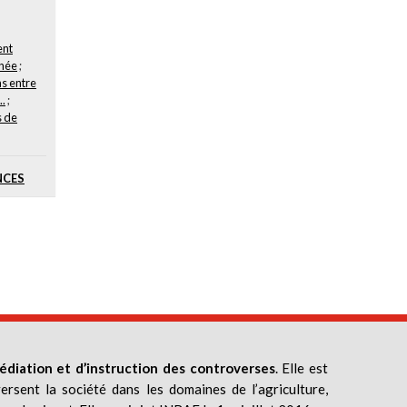
ent
née
;
ns entre
..
;
s de
NCES
édiation et d’instruction des controverses
. Elle est
ersent la société dans les domaines de l’agriculture,