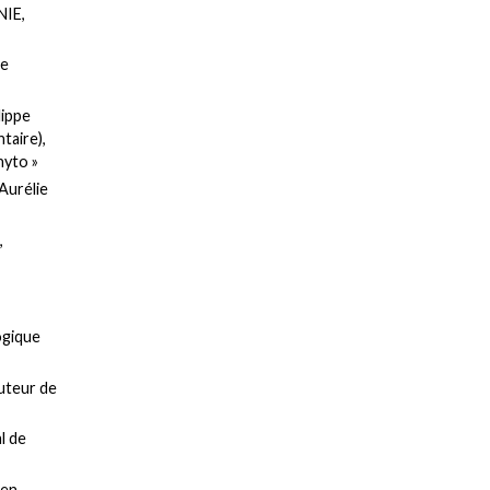
NIE,
re
lippe
taire),
hyto »
 Aurélie
,
ogique
auteur de
l de
en.