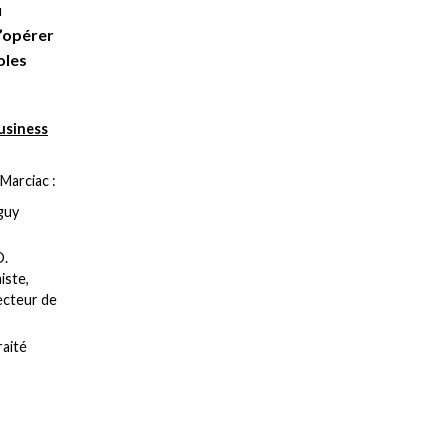
u
d’opérer
oles
business
Marciac :
guy
D.
iste,
recteur de
raité