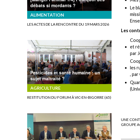
débats si mordants ?
Le bl
missi
ALIMENTATION
Ense
LES ACTES DE LA RENCONTRE DU 19 MARS 2026
Les cont
Coop
et r
par J
Coopé
les 
Pesticides et santé humaine : un
, pa
sujet maltraité ?
Quan
AGRICULTURE
(Univ
RESTITUTION DU FORUM À VIC-EN-BIGORRE (65)
UNE CONTR
GROUPE A