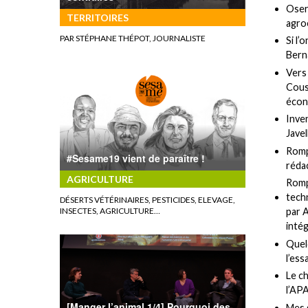
Oser 
TERRITOIRES
agro
PAR STÉPHANE THÉPOT, JOURNALISTE
Si l’
Berna
Vers
Cous
écon
Inve
Jave
Romp
#Sesame19 vient de paraître !
rédac
AGRICULTURE
Romp
techn
DÉSERTS VÉTÉRINAIRES, PESTICIDES, ELEVAGE,
INSECTES, AGRICULTURE…
par 
intég
Quelq
l’ess
Le ch
l’AP
[Manger l’animal 1/4] Pourquoi des
Mes 