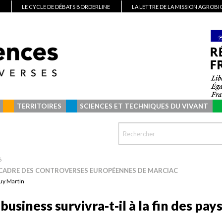
LE CYCLE DE DÉBATS BORDERLINE
LA LETTRE DE LA MISSION AGROB
TERRITOIRES
SCIENCES ET TECHNIQUES DU VIVANT
6
 CADRE DES CONTROVERSES EUROPÉENNES DE MARCIAC
uy Martin
ibusiness survivra-t-il à la fin des pay