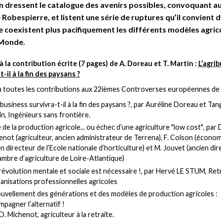
n dressent le catalogue des avenirs possibles, convoquant a
Robespierre, et listent une série de ruptures qu’il convient 
 coexistent plus pacifiquement les différents modèles agric
 Monde.
 la contribution écrite (7 pages) de A. Doreau et T. Martin :
L’agri
t-il à la fin des paysans ?
 toutes les contributions aux 22ièmes Controverses européennes de 
ibusiness survivra-t-il à la fin des paysans ?
, par Auréline Doreau et Tan
n, Ingénieurs sans frontière.
 de la production agricole... ou échec d’une agriculture "low cost"
, par 
not (agriculteur, ancien administrateur de Terrena), F. Colson (économ
n directeur de l’Ecole nationale d’horticulture) et M. Jouvet (ancien di
ambre d’agriculture de Loire-Atlantique)
évolution mentale et sociale est nécessaire !
, par Hervé LE STUM, Ret
anisations professionnelles agricoles
uvellement des générations et des modèles de production agricoles :
pagner l’alternatif !
 D. Michenot, agriculteur à la retraite.