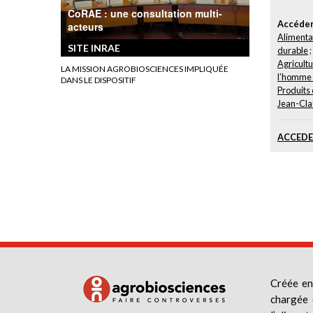
CoRAE : une consultation multi-
Accéder 
acteurs
Alimentat
SITE INRAE
durable
;
Agricultu
LA MISSION AGROBIOSCIENCES IMPLIQUÉE
l’homme 
DANS LE DISPOSITIF
Produits 
Jean-Cla
ACCEDER
Créée en
chargée 