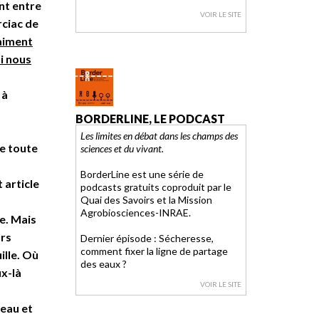
ont entre
VOIR LE SITE
ciac de
aiment
i nous
 à
BORDERLINE, LE PODCAST
Les limites en débat dans les champs des
de toute
sciences et du vivant.
BorderLine est une série de
 article
podcasts gratuits coproduit par le
Quai des Savoirs et la Mission
Agrobiosciences-INRAE.
e. Mais
urs
Dernier épisode : Sécheresse,
comment fixer la ligne de partage
ille. Où
des eaux ?
x-là
VOIR LE SITE
reau et