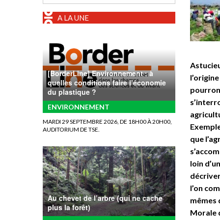
A LA UNE
Astucieu
[BorderLine] Environnement : à
l’origin
quelles conditions faire l’économie
pourront
du plastique ?
s’interr
ENVIRONNEMENT
agricult
MARDI 29 SEPTEMBRE 2026, DE 18H00 À 20H00,
Exemples
AUDITORIUM DE TSE.
que l’ag
s’accom
loin d’u
décriven
l’on com
Au chevet de l’arbre (qui ne cache
mêmes q
plus la forêt)
Morale d