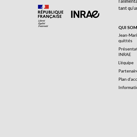
l’aliment
tant qu’u
QUI SOM
Jean-Mari
quittés
Présentat
INRAE
L’équipe
Partenair
Plan d’ac
Informati