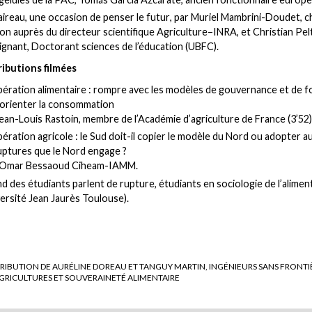
aireau, une occasion de penser le futur
, par Muriel Mambrini-Doudet, 
on auprès du directeur scientifique Agriculture–INRA, et Christian Pelt
ignant, Doctorant sciences de l’éducation (UBFC).
ributions filmées
ération alimentaire : rompre avec les modèles de gouvernance et de 
éorienter la consommation
ean-Louis Rastoin, membre de l’Académie d’agriculture de France (3’52)
ration agricole : le Sud doit-il copier le modèle du Nord ou adopter au
ruptures que le Nord engage ?
r Omar Bessaoud Ciheam-IAMM.
d des étudiants parlent de rupture
, étudiants en sociologie de l’alimen
ersité Jean Jaurès Toulouse).
IBUTION DE AURÉLINE DOREAU ET TANGUY MARTIN, INGÉNIEURS SANS FRONTI
GRICULTURES ET SOUVERAINETÉ ALIMENTAIRE