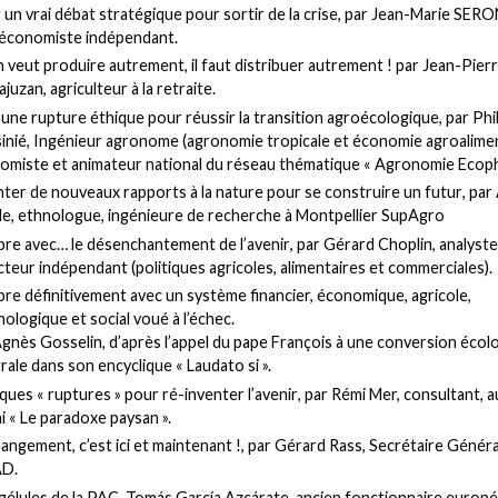
un vrai débat stratégique pour sortir de la crise
, par Jean-Marie SERO
économiste indépendant.
on veut produire autrement, il faut distribuer autrement !
par Jean-Pier
juzan, agriculteur à la retraite.
 une rupture éthique pour réussir la transition agroécologique
, par Phi
inié, Ingénieur agronome (agronomie tropicale et économie agroalimen
omiste et animateur national du réseau thématique « Agronomie Ecop
nter de nouveaux rapports à la nature pour se construire un futur
, par
lle, ethnologue, ingénieure de recherche à Montpellier SupAgro
re avec… le désenchantement de l’avenir
, par Gérard Choplin, analyste
teur indépendant (politiques agricoles, alimentaires et commerciales).
re définitivement avec un système financier, économique, agricole,
ologique et social voué à l’échec.
Agnès Gosselin, d’après l’appel du pape François à une conversion écol
rale dans son encyclique « Laudato si ».
ues « ruptures » pour ré-inventer l’avenir
, par Rémi Mer, consultant, 
ai « Le paradoxe paysan ».
angement, c’est ici et maintenant !
, par Gérard Rass, Secrétaire Généra
AD.
gélules de la PAC
, Tomás García Azcárate, ancien fonctionnaire europé