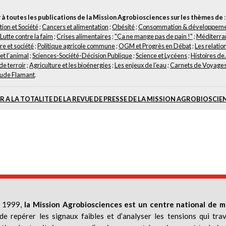
à toutes les publications de la Mission Agrobiosciences sur les thèmes de
:
ion et Société
;
Cancers et alimentation
;
Obésité
;
Consommation & développem
Lutte contre la faim
;
Crises alimentaires
;
"Ça ne mange pas de pain !"
;
Méditerra
re et société
;
Politique agricole commune
;
OGM et Progrès en Débat
;
Les relatio
et l’animal
;
Sciences-Société-Décision Publique
;
Science et Lycéens
;
Histoires de.
de terroir
;
Agriculture et les bioénergies
;
Les enjeux de l’eau
;
Carnets de Voyage
ude Flamant
.
 A LA TOTALITE DE LA REVUE DE PRESSE DE LA MISSION AGROBIOSCIE
 1999,
la Mission Agrobiosciences est un centre national de m
de repérer les signaux faibles et d’analyser les tensions qui trav