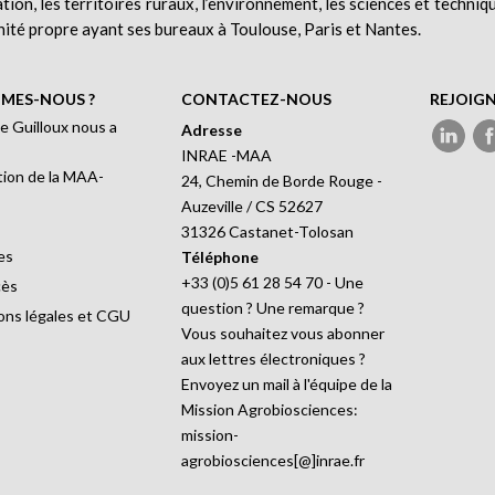
ation, les territoires ruraux, l’environnement, les sciences et techniq
nité propre ayant ses bureaux à Toulouse, Paris et Nantes.
MES-NOUS ?
CONTACTEZ-NOUS
REJOIG
e Guilloux nous a
Adresse
INRAE -MAA
ion de la MAA-
24, Chemin de Borde Rouge -
Auzeville / CS 52627
31326 Castanet-Tolosan
es
Téléphone
+33 (0)5 61 28 54 70 - Une
cès
question ? Une remarque ?
ons légales et CGU
Vous souhaitez vous abonner
aux lettres électroniques ?
Envoyez un mail à l'équipe de la
Mission Agrobiosciences:
mission-
agrobiosciences[@]inrae.fr