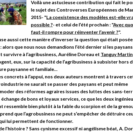
Voilà une astucieuse contribution qui fait le p
le sujet des Controverses Européennes de Mar
2015- "
La coexistence des modèles est-elle vr
possible ?
- et celui de l’été prochain : "
Avec quo
faut-il rompre pour réinventer l’avenir ?
".
se aussi cette manière d’inverser la question qui était posée
e : alors que nous nous demandions l’été dernier si les paysans
 survivre à l’agribusiness, Auréline Doreau et
Tanguy Martin
ogent, eux, sur la capacité de l’agribusiness à subsister hors 
ure paysanne et familiale...
 concrets à l’appui, nos deux auteurs montrent à travers cet
roindustrie ne saurait se passer des paysans et peut même
moder des réformes agraires issues des luttes des sans-terr
n échange de bons et loyaux services, ce que les deux ingénie
t ressemble bien plutôt à la fable du scorpion et de la grenou
prend que l’agrobusiness ne peut s’empêcher de détruire ceu
ui lui permettent de fonctionner.
e l’histoire ? Sans cynisme excessif ni angélisme béat, A. Do