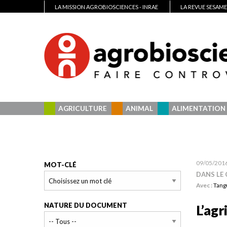
LA MISSION AGROBIOSCIENCES - INRAE
LA REVUE SESAME
AGRICULTURE
ANIMAL
ALIMENTATION
09/05/201
MOT-CLÉ
DANS LE
Avec :
Tang
NATURE DU DOCUMENT
L’agr