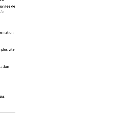
chargée de
ier,
formation
 plus vite
tation
ÈRE,