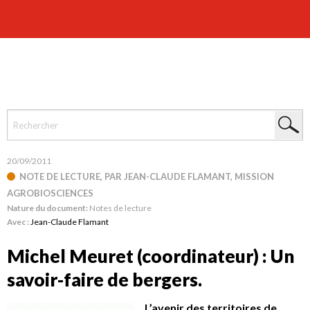
20/09/2011
NOTE DE LECTURE, PAR JEAN-CLAUDE FLAMANT, MISSION
AGROBIOSCIENCES
Nature du document:
Notes de lecture
Avec :
Jean-Claude Flamant
Michel Meuret (coordinateur) : Un
savoir-faire de bergers.
L’avenir des territoires de