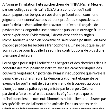
A l’origine, l’invitation faite au chercheur de l’INRA Michel Meuret
par ses collègues américains (USA), à la condition qu’il soit
accompagné d’un berger, en vue d’une présentation commune
joignant leurs connaissances et leurs pratiques respectives. Le
succès de la présentation des travaux de « l’école française de
pastoralisme » engendra une demande : publier un ouvrage fruit de
cette expérience. Evidemment, il devait être écrit en anglais…
Michel Meuret, a posé en préalable de sa réponse positive : en faire
d’abord profiter les lecteurs francophones. On ne peut que saluer
son initiative pour laquelle il a réuni les contributions de plus d’une
trentaine d’auteurs.
L’ouvrage a pour sujet l’activité des bergers et des chevriers dans la
conduite des troupeaux en intimité avec les caractéristiques des
couverts végétaux. Un potentiel humain insoupçonné que révèle la
démarche des chercheurs. La démonstration est éloquente par
exemple lorsqu’il s’agit de décrire le menu du troupeau au cours
d’une journée de pâturage organisée par le berger. Celui-ci
parvient à faire extraire des couverts végétaux plus que ce
qu’indiquent les normes nutritionnelles habituellement utilisées par
les spécialistes de l’alimentation animale. Dans un contexte de
végétation hétérogène, tant du point de vue des espèces que des