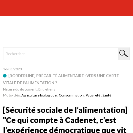
16/05/2023
[BORDERLINE] PRÉCARITÉ ALIMENTAIRE : VERS UNE CARTE
VITALE DE L’ALIMENTATION ?
Nature du document:
Entretiens
Mots-clés:
Agriculture biologique
,
Consommation
,
Pauvreté
,
Santé
[Sécurité sociale de l’alimentation]
"Ce qui compte à Cadenet, c’est
l’expérience démocratique que vit