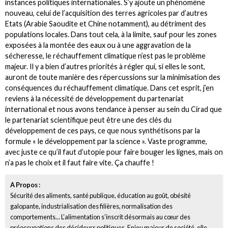
instances politiques internationales. S’y ajoute un phénomène
nouveau, celui de l’acquisition des terres agricoles par d’autres
Etats (Arabie Saoudite et Chine notamment), au détriment des
populations locales. Dans tout cela, à la limite, sauf pour les zones
exposées à la montée des eaux ou à une aggravation de la
sécheresse, le réchauffement climatique n’est pas le problème
majeur. Il y a bien d’autres priorités à régler qui, si elles le sont,
auront de toute manière des répercussions sur la minimisation des
conséquences du réchauffement climatique. Dans cet esprit, j’en
reviens à la nécessité de développement du partenariat
international et nous avons tendance à penser au sein du Cirad que
le partenariat scientifique peut être une des clés du
développement de ces pays, ce que nous synthétisons par la
formule « le développement par la science ». Vaste programme,
avec juste ce qu’il faut d’utopie pour faire bouger les lignes, mais on
n’a pas le choix et il faut faire vite. Ça chauffe !
A Propos :
Sécurité des aliments, santé publique, éducation au goût, obésité
galopante, industrialisation des filières, normalisation des
comportements... L’alimentation s’inscrit désormais au cœur des
préoccupations des décideurs politiques. Enjeu majeur de société, elle