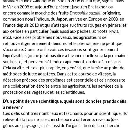
absoluta
arrivé d’Amérique du Sud en 2006 en Europe, signalé dans
le Var en 2008 et aujourd’hui présent jusqu’en Bretagne ; ou
encore comme la mouche des fruits
Drosophila suzukii
originaire,
comme son nom l’indique, du Japon, arrivée en Europe en 2008, en
France depuis 2010 et qui s’attaque aux fruits rouges en général et
aux cerises en particulier (mais aussi aux pêches, abricots, kiwis,
etc.). Face à ces problèmes nouveaux, les agriculteurs se
retrouvent généralement démunis, et le phénomène ne peut que
s’accroitre. Comme on le voit ces invasions sont généralement
imprévisibles (on ne peut pas dire à l’avance quelle sera la prochaine
sur la liste) et peuvent s’étendre rapidement, en deux à trois ans.
Cela va vite, et c’est plus rapide, en général, que la mise au point de
méthodes de lutte adaptées. Dans cette course de vitesse, la
détection précoce des problèmes est essentielle et cela nécessite
une collaboration étroite entre les agriculteurs, les services de la
protection des végétaux et les scientifiques.
D’un point de vue scientifique, quels sont donc les grands défis
à relever ?
Ces défis sont très nombreux et fascinants pour un scientifique. Ils
relèvent à la fois de la recherche pure à différents niveaux (des
gènes aux paysages) mais aussi de l’organisation de la recherche