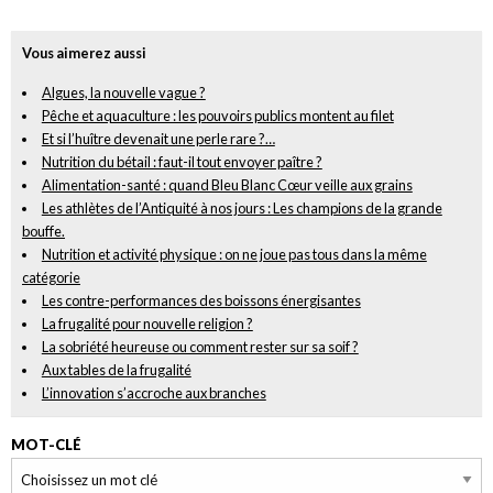
Vous aimerez aussi
Algues, la nouvelle vague ?
Pêche et aquaculture : les pouvoirs publics montent au filet
Et si l’huître devenait une perle rare ?…
Nutrition du bétail : faut-il tout envoyer paître ?
Alimentation-santé : quand Bleu Blanc Cœur veille aux grains
Les athlètes de l’Antiquité à nos jours : Les champions de la grande
bouffe.
Nutrition et activité physique : on ne joue pas tous dans la même
catégorie
Les contre-performances des boissons énergisantes
La frugalité pour nouvelle religion ?
La sobriété heureuse ou comment rester sur sa soif ?
Aux tables de la frugalité
L’innovation s’accroche aux branches
MOT-CLÉ