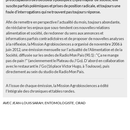
suscite parfois polémiques et prises de position radicale, et toujours une
foule d’interrogations qui ne trouvent pas toujours réponse.
Afin de remettre en perspective l’actualité du mois, toujours abondante,
de rééclairer les enjeux que sous-tendent ces nouvelles relations
alimentation et société, de redonner du sens aux annonces et
informations parfois contradictoires et de proposer de nouvelles analyses
à la réflexion, la Mission Agrobiosciences a organisé de novembre 2006 à
juin 2012, une émission mensuelle sur l’actualité de l’Alimentation et de la
Société, diffusée sur les ondes de Radio Mon Païs (90.1) : "Ça ne mange
pas de pain !" (anciennement le Plateau du J’Go). D’abord en collaboration
avec le restaurant le J’Go (16 place Victor Hugo, à Toulouse), puis
directement au sein du studio de Radio Mon Païs.
A l’issue de chaque émission, la Mission Agrobiosciences a édité
l’Intégrale des chroniques et tables rondes.
AVEC JEAN-LOUIS SARAH, ENTOMOLOGISTE, CIRAD