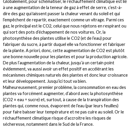
Globalement, pour schématiser, le réchauffement climatique est lié
à une augmentation de la teneur de gaz à effet de serre, c’est-à-
dire des gaz qui laissent passer la chaleur venant du soleil et qui
l’empêchent de repartir, exactement comme un vitrage. Parmi ces
gaz, le principal est le CO2, celui que nous rejetons en respirant ou
qui sort des pots d’échappement de nos voitures. Or, la
photosynthèse des plantes utilise le CO2 (et de l’eau) pour
fabriquer du sucre, à partir duquel elle va fonctionner et fabriquer
de la plante. A priori, donc, cette augmentation de CO2 est plutôt
une bonne nouvelle pour les plantes et pour la production agricole.
De plus l’augmentation de la chaleur, jusqu’à un certain point
évidemment, va aussi avoir un effet positif en accélérant les
mécanismes chimiques naturels des plantes et donc leur croissance
et leur développement. Jusqu’ici tout va bien.
Malheureusement, premier problème, la consommation en eau des
plantes va forcément augmenter, d’abord avec la photosynthèse
(CO2 + eau = sucre) et, surtout, à cause de la transpiration des
plantes qui, comme nous, évaporent de l’eau (par leurs feuilles)
pour faire baisser leur température et ne pas cuire au soleil. Or le
réchauffement climatique risque d’accroitre les risques de
sécheresse, notamment dans le Sud de la France.