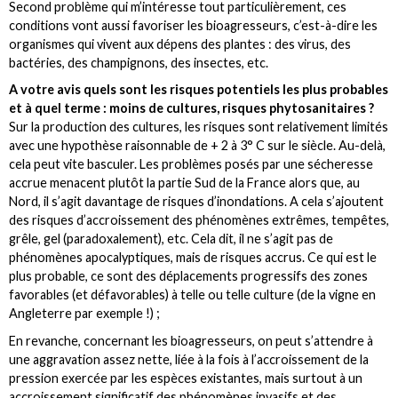
Second problème qui m’intéresse tout particulièrement, ces
conditions vont aussi favoriser les bioagresseurs, c’est-à-dire les
organismes qui vivent aux dépens des plantes : des virus, des
bactéries, des champignons, des insectes, etc.
A votre avis quels sont les risques potentiels les plus probables
et à quel terme : moins de cultures, risques phytosanitaires ?
Sur la production des cultures, les risques sont relativement limités
avec une hypothèse raisonnable de + 2 à 3° C sur le siècle. Au-delà,
cela peut vite basculer. Les problèmes posés par une sécheresse
accrue menacent plutôt la partie Sud de la France alors que, au
Nord, il s’agit davantage de risques d’inondations. A cela s’ajoutent
des risques d’accroissement des phénomènes extrêmes, tempêtes,
grêle, gel (paradoxalement), etc. Cela dit, il ne s’agit pas de
phénomènes apocalyptiques, mais de risques accrus. Ce qui est le
plus probable, ce sont des déplacements progressifs des zones
favorables (et défavorables) à telle ou telle culture (de la vigne en
Angleterre par exemple !) ;
En revanche, concernant les bioagresseurs, on peut s’attendre à
une aggravation assez nette, liée à la fois à l’accroissement de la
pression exercée par les espèces existantes, mais surtout à un
accroissement significatif des phénomènes invasifs et des