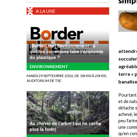
simp
A LA UNE
[BorderLine] Environnement : à
attendre
quelles conditions faire l’économie
du plastique ?
succulen
agréabl
ENVIRONNEMENT
terre « 
MARDI 29 SEPTEMBRE 2026, DE 18H00 À 20H00,
AUDITORIUM DE TSE.
banalise
Pourtant 
et de nat
détache s
achevé, l
peu farin
Au chevet de l’arbre (qui ne cache
une comme
plus la forêt)
qu’en con