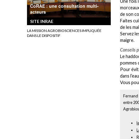
Une fois 
CoRAE : une consultation multi-
morceaux 
acteurs
de son c
Faites cu
SITE INRAE
de les mai
LA MISSION AGROBIOSCIENCES IMPLIQUÉE
Servez le
DANS LE DISPOSITIF
maigre.
Conseils p
Le haddoc
pommes d
Pour évit
dans l’eau
Vous pou
Fernand C
entre 200
Agrobiosc
l
L
R