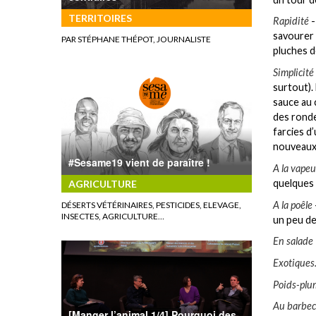
TERRITOIRES
Rapidité
-
savourer 
PAR STÉPHANE THÉPOT, JOURNALISTE
pluches d
Simplicité
surtout).
sauce au 
des rond
farcies d
nouveaux (
#Sesame19 vient de paraître !
A la vapeu
quelques 
AGRICULTURE
A la poêle
DÉSERTS VÉTÉRINAIRES, PESTICIDES, ELEVAGE,
INSECTES, AGRICULTURE…
un peu de 
En salade
Exotiques.
Poids-plu
Au barbe
[Manger l’animal 1/4] Pourquoi des