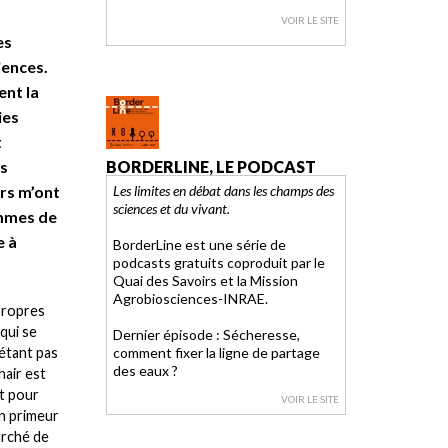
VOIR LE SITE
es
iences.
ent la
ies
t
is
BORDERLINE, LE PODCAST
ers m’ont
Les limites en débat dans les champs des
sciences et du vivant.
ommes de
e à
BorderLine est une série de
podcasts gratuits coproduit par le
Quai des Savoirs et la Mission
Agrobiosciences-INRAE.
 propres
 qui se
Dernier épisode : Sécheresse,
’étant pas
comment fixer la ligne de partage
des eaux ?
hair est
nt pour
VOIR LE SITE
en primeur
arché de