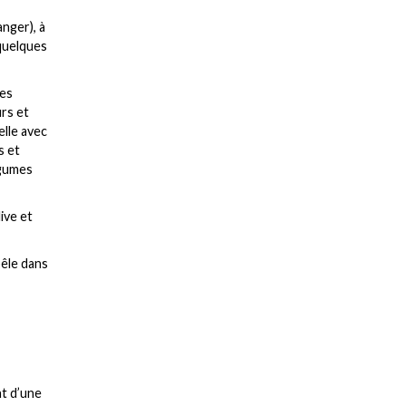
anger), à
 quelques
hes
urs et
elle avec
s et
égumes
ive et
oêle dans
t d’une