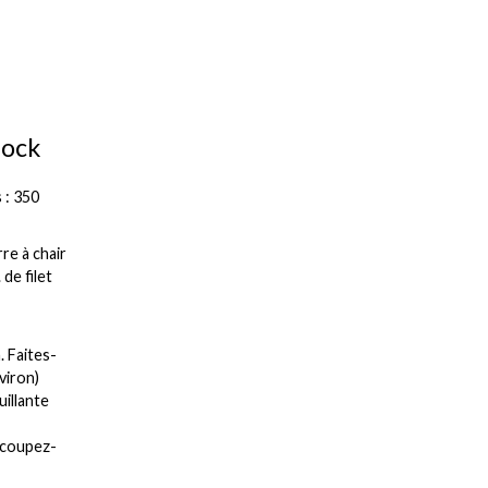
dock
 : 350
re à chair
 de filet
. Faites-
viron)
uillante
s coupez-