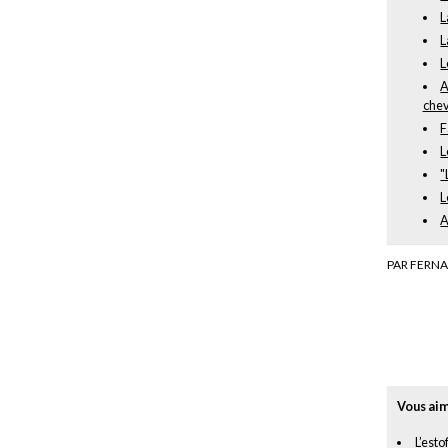
L
L
L
A
chev
F
L
"
L
A
PAR FERN
Vous aim
L’esto