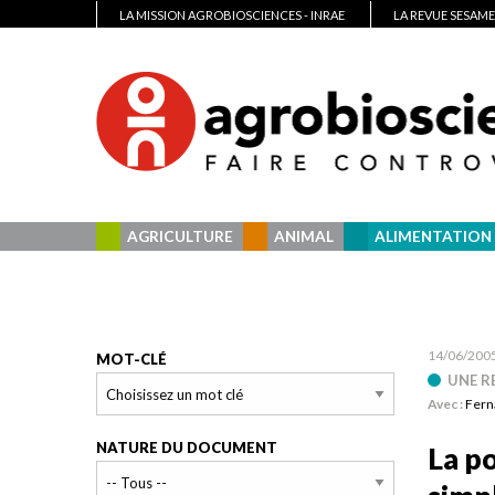
LA MISSION AGROBIOSCIENCES - INRAE
LA REVUE SESAME
AGRICULTURE
ANIMAL
ALIMENTATION
14/06/200
MOT-CLÉ
UNE R
Avec :
Fern
NATURE DU DOCUMENT
La p