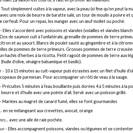
 Tout simplement cuites à la vapeur, avec la peau (si fine qu’on peut la m
avec une noix de beurre de baratte salé, un tour de moulin à poivre et
e cerfeuil. Pour un repas, les manger avec un œuf mollet ou poché.
- Elles s’accordent avec poissons et viandes (volailles et viandes blanc
 Dos de saumon cuit à l’unilatérale, grenaille de pommes de terre prime
citron et au yaourt. Blancs de poulet sauté au gingembre et à la citronn
elles de pommes de terre primeurs. Grosses pommes de terre creusée
’un hachis d’herbes à la ricotta. Petit ragoût de pommes de terre aux l
huile d’olive, vinaigre balsamique et basilic).
r
- 10 à 15 minutes au cuit-vapeur puis écrasées avec un filet d’huile d’ol
copeaux de parmesan. Pour accompagner un rôti de veau à la sauge.
- Précuites 5 minutes à l’eau bouillante puis dorées 4 à 5 minutes à la p
beurre et d’huile avec une pointe d’ail. Servir avec un poisson grillé.
- Mariées au magret de canard fumé, elles se font gourmandes
..
en se mélangeant aux crevettes, avocat, orange
mes...
avec une aile de raie pochée.
cue
- Elles accompagnent poissons, viandes ou légumes et se contenten