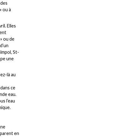
 des
» ou à
il. Elles
ment
 » ou de
 d’un
impol, St-
ppe une
ez-là au
 dans ce
ande eau.
us l’eau
nique.
une
réparent en