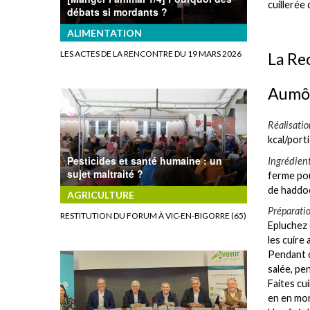
cuillerée
débats si mordants ?
ALIMENTATION
LES ACTES DE LA RENCONTRE DU 19 MARS 2026
La Re
Aumôn
Réalisatio
kcal/port
Pesticides et santé humaine : un
Ingrédien
sujet maltraité ?
ferme pour
de haddoc
AGRICULTURE
Préparati
RESTITUTION DU FORUM À VIC-EN-BIGORRE (65)
Epluchez 
les cuire
Pendant c
salée, pe
Faites cu
en en mo