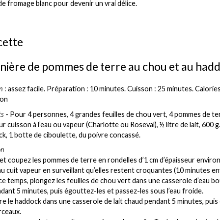
 de fromage blanc pour devenir un vrai délice.
cette
ière de pommes de terre au chou et au had
n
: assez facile. Préparation : 10 minutes. Cuisson : 25 minutes. Calories
ion
ts
- Pour 4 personnes, 4 grandes feuilles de chou vert, 4 pommes de ter
 cuisson à l’eau ou vapeur (Charlotte ou Roseval), ½ litre de lait, 600 g.
k, 1 botte de ciboulette, du poivre concassé.
on
et coupez les pommes de terre en rondelles d’1 cm d’épaisseur environ
 au cuit vapeur en surveillant qu’elles restent croquantes (10 minutes en
e temps, plongez les feuilles de chou vert dans une casserole d’eau bo
ndant 5 minutes, puis égouttez-les et passez-les sous l’eau froide.
ire le haddock dans une casserole de lait chaud pendant 5 minutes, pui
rceaux.