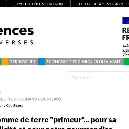
LE CYCLE DE DÉBATS BORDERLINE
LA LETTRE DE LA MISSION AGROB
TERRITOIRES
SCIENCES ET TECHNIQUES DU VIVANT
5
ECETTE DE FERNAND COUSTEAUX
and Cousteaux
omme de terre "primeur"... pour sa