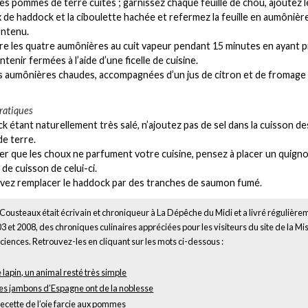
les pommes de terre cuites ; garnissez chaque feuille de chou, ajoutez l
de haddock et la ciboulette hachée et refermez la feuille en aumônièr
ontenu.
ire les quatre aumônières au cuit vapeur pendant 15 minutes en ayant p
ntenir fermées à l’aide d’une ficelle de cuisine.
s aumônières chaudes, accompagnées d’un jus de citron et de fromage 
ratiques
k étant naturellement très salé, n’ajoutez pas de sel dans la cuisson de
e terre.
er que les choux ne parfument votre cuisine, pensez à placer un quigno
 de cuisson de celui-ci.
vez remplacer le haddock par des tranches de saumon fumé.
ousteaux était écrivain et chroniqueur à La Dépêche du Midi et a livré régulière
3 et 2008, des chroniques culinaires appréciées pour les visiteurs du site de la Mi
iences. Retrouvez-les en cliquant sur les mots ci-dessous :
e lapin, un animal resté très simple
es jambons d’Espagne ont de la noblesse
ecette de l’oie farcie aux pommes