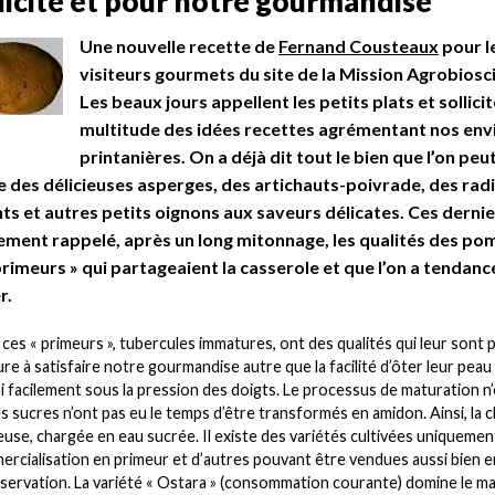
licité et pour notre gourmandise
Une nouvelle recette de
Fernand Cousteaux
pour l
visiteurs gourmets du site de la Mission Agrobiosc
Les beaux jours appellent les petits plats et sollicit
multitude des idées recettes agrémentant nos env
printanières. On a déjà dit tout le bien que l’on peu
 des délicieuses asperges, des artichauts-poivrade, des rad
ts et autres petits oignons aux saveurs délicates. Ces derni
ement rappelé, après un long mitonnage, les qualités des p
primeurs » qui partageaient la casserole et que l’on a tendanc
r.
ces « primeurs », tubercules immatures, ont des qualités qui leur sont
ure à satisfaire notre gourmandise autre que la facilité d’ôter leur peau
i facilement sous la pression des doigts. Le processus de maturation n
es sucres n’ont pas eu le temps d’être transformés en amidon. Ainsi, la c
euse, chargée en eau sucrée. Il existe des variétés cultivées uniqueme
rcialisation en primeur et d’autres pouvant être vendues aussi bien 
servation. La variété « Ostara » (consommation courante) domine le m