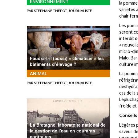
ENVIRONNEMENT
la pomme 
variétés à
PAR STÉPHANE THÉPOT, JOURNALISTE
chair ferm
Les pomme
seront com
interdit 
« nouvell
micro-cli
Malo, Bar
Faudra-t-il (aussi) « climatiser » les
bâtiments d’élevage ?
culture i
La pomme 
ANIMAL
réfrigéra
PAR STÉPHANE THÉPOT, JOURNALISTE
déshydrat
cas de la
L’éplucha
froide et 
Conseils
La Bretagne, laboratoire national de
Légères p
la gestion de l’eau en courants
saveur dél
contraires
un tour d