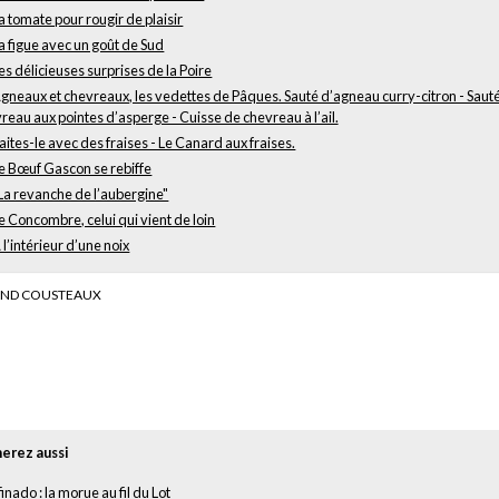
a tomate pour rougir de plaisir
a figue avec un goût de Sud
es délicieuses surprises de la Poire
gneaux et chevreaux, les vedettes de Pâques. Sauté d’agneau curry-citron - Saut
reau aux pointes d’asperge - Cuisse de chevreau à l’ail.
aites-le avec des fraises - Le Canard aux fraises.
e Bœuf Gascon se rebiffe
La revanche de l’aubergine"
e Concombre, celui qui vient de loin
 l’intérieur d’une noix
AND COUSTEAUX
erez aussi
finado : la morue au fil du Lot