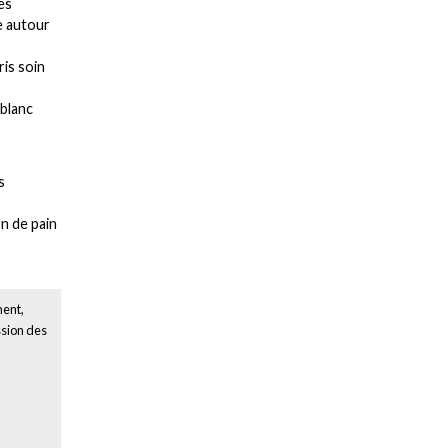
es
e autour
ris soin
blanc
s
n de pain
ment,
ssion des