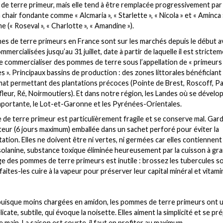
de terre primeur, mais elle tend à être remplacée progressivement par
 chair fondante comme « Alcmaria », « Starlette », « Nicola » et « Aminca 
e (« Roseval », « Charlotte », « Amandine »).
s de terre primeurs en France sont sur les marchés depuis le début avr
mercialisées jusqu’au 31 juillet, date à partir de laquelle il est stricte
de commercialiser des pommes de terre sous l’appellation de « primeurs
es ». Principaux bassins de production : des zones littorales bénéficiant
mat permettant des plantations précoces (Pointe de Brest, Roscoff, Pa
fleur, Ré, Noirmoutiers). Et dans notre région, les Landes où se dévelo
mportante, le Lot-et-Garonne et les Pyrénées-Orientales.
de terre primeur est particulièrement fragile et se conserve mal. Gard
teur (6 jours maximum) emballée dans un sachet perforé pour éviter la
ation. Elles ne doivent être ni vertes, ni germées car elles contiennent
 solanine, substance toxique éliminée heureusement par la cuisson à gr
ge des pommes de terre primeurs est inutile : brossez les tubercules so
faites-les cuire à la vapeur pour préserver leur capital minéral et vitami
uisque moins chargées en amidon, les pommes de terre primeurs ont 
icate, subtile, qui évoque la noisette. Elles aiment la simplicité et se p
e main. La saison est courte, il faut en profiter au maximum.