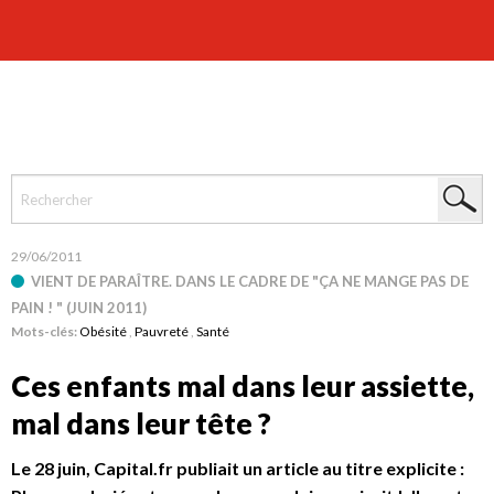
29/06/2011
VIENT DE PARAÎTRE. DANS LE CADRE DE "ÇA NE MANGE PAS DE
PAIN ! " (JUIN 2011)
Mots-clés:
Obésité
,
Pauvreté
,
Santé
Ces enfants mal dans leur assiette,
mal dans leur tête ?
Le 28 juin, Capital.fr publiait un article au titre explicite :