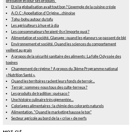
prédation et pour ses produits"
Et si la globalisation avait tout bon ? L’exemple de la cuisine créole
A.O.C : Appellation d’Origine...chinoise
Tohu-bohu autour du tofu
Les agriculteurs à hue et à dia
Les consommateurs feraient-ils n’importe quoi ?
Alimentation et société. Glanage : quand les glaneurs se passent de blé
Environnement et société. Quand les sciences du comportement
veillent au grain
A propos de la sécurité sanitaire des aliments : La folle Odyssée des
toxines
Changement de régime ? A propos du 3ième Programme national
« Nutrition Santé ».
Quand les territoires raclent leurs fonds de terroir...
Terroir : sommes-nous tous des culte-terreux ?
Les produits de tradition : quésaco ?
Une histoire culinaire très pigmentée...
Coloriages alimentaires : la chimie des colorants naturels
Alimentation. "Quand le marketing hausse le ton"
Secteur agricole au bord de la « crise » de nerfs