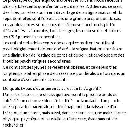
Le profil type du jeune qui consulte est le suivant. Nous recevons
plus d’adolescents que d’enfants et, dans les 2/3 des cas, ce sont
des filles, car elles souffrent davantage de la stigmatisation et du
rejet dont elles sont l’objet. Dans une grande proportion de cas,
ces adolescentes sont issues de milieux socioculturels plutôt
défavorisés.. Néanmoins, tous les âges, les deux sexes et toutes
les CSP peuvent se rencontrer.
Les enfants et adolescents obèses qui consultent souffrent
psychologiquement de leur obésité – la stigmatisation entraînant
une diminution de l’estime de corps et de soi -, et développent des
troubles psychiatriques secondaires.
Ce sont soit des jeunes sévèrement obèses, et ce depuis très
longtemps, soit en phase de croissance pondérale, parfois dans un
contexte d’événements stressants.
De quels types d’événements stressants s’agit-il ?
Parmi les facteurs de stress qui favorisent la prise de poids et
l’obésité, on retrouve bien sûr le décès ou la maladie d’un proche,
une séparation parentale, un déménagement, la naissance d’un
frère ou d’une sœur, mais aussi, dans certains cas, une maltraitance
physique, psychique ou sexuelle, qu’il importe, évidemment, de
rechercher.