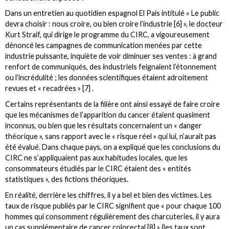
Dans un entretien au quotidien espagnol El Pais intitulé « Le public
devra choisir : nous croire, ou bien croire l’industrie [6] », le docteur
Kurt Straif, qui dirige le programme du CIRC, a vigoureusement
dénoncé les campagnes de communication menées par cette
industrie puissante, inquiète de voir diminuer ses ventes : à grand
renfort de communiqués, des industriels feignaient l’étonnement
ou l’incrédulité ; les données scientifiques étaient adroitement
revues et « recadrées » [7] .
Certains représentants de la filière ont ainsi essayé de faire croire
que les mécanismes de l’apparition du cancer étaient quasiment
inconnus, ou bien que les résultats concernaient un « danger
théorique », sans rapport avec le « risque réel » qui lui, n’aurait pas
été évalué. Dans chaque pays, on a expliqué que les conclusions du
CIRC ne s’appliquaient pas aux habitudes locales, que les
consommateurs étudiés par le CIRC étaient des « entités
statistiques », des fictions théoriques.
En réalité, derrière les chiffres, il y a bel et bien des victimes. Les
taux de risque publiés par le CIRC signifient que « pour chaque 100
hommes qui consomment régulièrement des charcuteries, il y aura
un cas supplémentaire de cancer colorectal [8] » (les taux sont