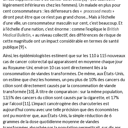
légèrement inférieures chez les femmes). Un malade en plus pour
cent consommateurs : les défenseurs des «
processed meats
»
diront peut être que ce n’est pas grand chose... Mais à l’échelle
d’une ville, un consommateur masculin sur cent, c’est beaucoup. Et
à l’échelle d’une nation, c’est énorme : comme l’explique le
British
Medical Bulletin
, « au niveau collectif, des différences de risque de
cette magnitude ont un impact considérable en termes de santé
publique [9] ».
Ainsi, les épidémiologistes estiment que sur les 110 à 115 nouveaux
cas de cancer colorectal qui apparaissent en moyenne chaque jour
au Royaume-Uni, environ 10 cas sont directement liés à la
consommation de viandes transformées. De même, aux États-Unis,
on estime que chez les hommes, un peu plus de 10% des cancers du
côlon sont directement causés par la consommation de viande
transformée [10]. À titre de comparaison : sur la même population,
13,5% des cancers du côlon sont causés par la cigarette, et 17%
par l’alcool [11]. L’impact cancérogène des charcuteries est
aujourd’hui connu avec une telle précision que des économistes
ont pu montrer que, aux États-Unis, la simple réduction de 6
grammes de la dose quotidienne moyenne de viandes
transformées absorbée par la population permettrait, sur dix ans,