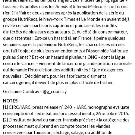
Heureusement, les temps changent. Les articles de propagande -
fussent-ils publiés dans les
Annals of Internal Medecine
- ne feront
rien à l’affaire : deux semaines après la publication de la série du
groupe NutriRecs, le New-York Times et Le Monde en avaient déjà
révélé certains partis pris captieux et pointaient les conflits
d’intérêts de plusieurs des auteurs. Et du côté du consommateur,
que d’attentes ! Est-ce un hasard si, en France, à peine quelques
semaines après la polémique NutriRecs, les charcuteries nitrées
ont fait l’objet de plusieurs amendements à l’Assemblée Nationale
puis au Sénat ? Est-ce un hasard si plusieurs ONG - dont la Ligue
contre le Cancer - viennent de lancer une grande pétition nationale
qui demande l’interdiction des additifs nitrés ? Que d’exigences
nouvelles ! Décidément, pour les fabricants d’aliments
cancérogènes, il devient de plus en plus difficile de tricher.
Guillaume Coudray - @g_coudray
NOTES
[1] CIRC/IARC, press release n° 240, « IARC monographs evaluate
consumption of red meat and processed meat », 26 octobre 2015.
[2] L’Institut national du cancer français précise : « la catégorie des
processed meat qui prend en compte toutes les viandes
conservées par fumaison, séchage, salage, ou addition de