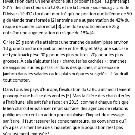
l’évaluation dans un sens encore plus probématique : au printemps
2019, des chercheurs du CIRC et de la
Cancer Epidemiology Unit
de
l’Université d’Oxford ont montré qu’une portion quotidienne de 50
g de viande transformée [2] entraîne une augmentation de 42% du
risque de cancer colorectal [3]. Une dose quotidienne de 25g
entraîne une augmentation du risque de 19% [4].
Or les 25 g sont vite atteints : une tranche de salami pèse environ
10 g, une tranche de jambon pèse entre 40 g et 50 g, une saucisse
de type knack pèse 30 g pour les plus petites, 70g pour les plus
grosses. À cela s’ajoutent les « charcuteries cachées » : tranches
de
pepperoni
sur les pizzas, lardons des quiches, morceaux de
jambon dans les salades ou les plats préparés surgelés… il faudrait
tout compter.
Dans tous les pays d’Europe, l’évaluation du CIRC a immédiatement
provoqué une baisse des ventes [5]. Mais la filière des charcuteries
a l’habitude, elle sait faire face : en 2015, comme à chaque fois que
le lien charcuterie/cancer refait surface, des agences de relations
publiques entrent en action pour minimiser l’impact du message
sanitaire. Il faut rassurer les consommateurs, les convaincre qu’il
n’y a pas vraiment lieu de s’inquiéter, que la population n’est pas
sérieusement exposée !