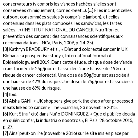
conservateurs (y compris les viandes hachées si elles sont
conservées chimiquement, corned-beef…). […] Elles incluent celles
qui sont consommées seules (y compris le jambon), et celles
contenues dans les plats composés, les sandwichs, les tartes
salées… » (INSTITUT NATIONAL DU CANCER, Nutrition et
prévention des cancers : des connaissances scientifiques aux
recommandations, INCa, Paris, 2009, p. 24-25).
[3] Kathryn BRADBURY et al., « Diet and colorectal cancer in UK
Biobank : a prospective study », International Journal of
Epidemiology, avril 2019. Dans cette étude, chaque dose de viande
transformée de 25g/jour est associée à une hausse de 19% du
risque de cancer colorectal. Une dose de 50g/jour est associée à
une hausse de 42% du risque. Une dose de 75g/jour est associée à
une hausse de 69% du risque.
[4] Ibid.
[5] Aisha GANI, « UK shoppers give pork the chop after processed
meats linked to cancer », The Guardian, 23 novembre 2015.
[6] Kurt Straif cité dans Nuño DOMINGUEZ, « Que el público decida
en quién confiar, la industria o nosotros », El Pais, 28 octobre 2015,
p. 27.
[7] Ainsi peut-on lire (novembre 2016) sur le site mis en place par