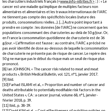
les charcutiers industriels français (
<
www.info-nitrites.fr>
;
) : « Le
cancer est une maladie qui implique de multiples facteurs non
alimentaires et alimentaires et les travaux internationaux de l’IARC
ne tiennent pas compte des spécificités locales (nature des
produits, consommations réelles…). […] Autre point important à
prendre en compte : les données [de l’IARC] ne concernent que les
populations consommant des charcuteries au-delà de 50 g/jour. Or,
en France la consommation quotidienne de charcuterie est de 36
g/jour. » L’affirmation est fausse : au contraire, l’IARC a précisé ne
pas avoir identifié de dose au-dessous de laquelle la consommation
de charcuterie ne présente pas de risque de cancer. Le repère des
50 g ne marque pas le début du risque mais un seuil de risque plus
prononcé.
[8] Ian JOHNSON, « The cancer risk related to meat and meat
products », British Medical Bulletin, vol. 121, n°1, janvier 2017.
[9] Ibid.
[10] Farhad ISLAMI et al., « Proportion and number of cancer and
deaths attributable to potentially modifiable risk factors in the
United States », CA : a cancer journal, volume 68, n°1, janvier-
février 2018, p. 39.
[11] Ibid., p. 38-39.
[12] David KIM et al., « Cost effectiveness of nutrition policies on