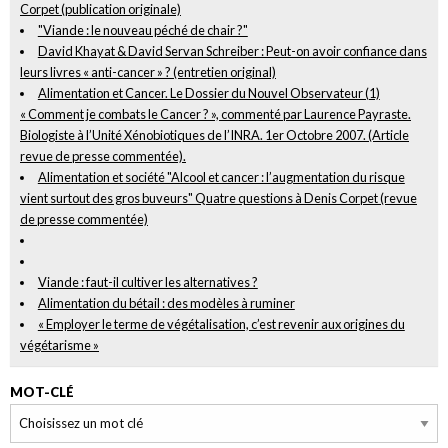
Corpet (publication originale)
"Viande : le nouveau péché de chair ?"
David Khayat & David Servan Schreiber : Peut-on avoir confiance dans
leurs livres « anti-cancer » ? (entretien original)
Alimentation et Cancer. Le Dossier du Nouvel Observateur (1)
« Comment je combats le Cancer ? », commenté par Laurence Payraste.
Biologiste à l’Unité Xénobiotiques de l’INRA. 1er Octobre 2007. (Article
revue de presse commentée).
Alimentation et société "Alcool et cancer : l’augmentation du risque
vient surtout des gros buveurs" Quatre questions à Denis Corpet (revue
de presse commentée)
Viande : faut-il cultiver les alternatives ?
Alimentation du bétail : des modèles à ruminer
« Employer le terme de végétalisation, c’est revenir aux origines du
végétarisme »
MOT-CLÉ